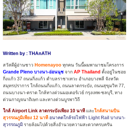
Written by : THAnATH
สวัสดีผู้อ่านชาว
Homenayoo
ทุกคน วันนี้ผมพามาชมโครงการ
Grande Pleno บางนา-อ่อนนุช
จาก
AP Thailand
ตั้งอยู่ในซอย
กิ่งแก้ว 37 ถนนกิ่งแก้ว ตำบลราชาเทวะ อำเภอบางพลี จังหวัด
สมุทรปราการ ใกล้ถนนกิ่งแก้ว, ถนนลาดกระบัง, ถนนสุขุมวิท 77,
ถนนบางนา-ตราด ใกล้ทางด่วนมอเตอร์เวย์ กรุงเทพ-ชลบุรี, ทาง
ด่วนกาญจนาถิเษก และทางด่วนบูรพาวิถี
ใกล้ Airport Link ลาดกระบังเพียง 10 นาที
และ
ใกล้สนามบิน
สุวรรณภูมิเพียง 12 นาที
อนาคตใกล้รถไฟฟ้า Light Rail บางนา-
สุวรรณภูมิ
รายล้อมไปด้วยสิ่งอำนวยความสะดวกครบครัน