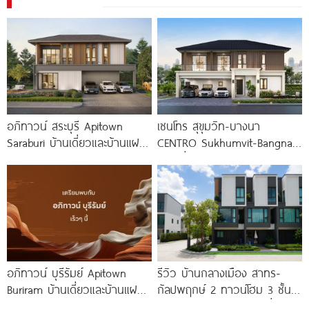
อภิทาวน์ สระบุรี Apitown
เซนโทร สุขุมวิท-บางนา
Saraburi บ้านเดี่ยวและบ้านแฝด
CENTRO Sukhumvit-Bangna
ฟังก์ชันใหญ่ ทำเลติดถนน
บ้านเดี่ยว New Design ใกล้
พหลโยธิน ใกล้ Big C
ถนนสุขุมวิท และรถไฟฟ้า 2
อภิทาวน์ บุรีรัมย์ Apitown
รีวิว บ้านกลางเมือง สาทร-
Buriram บ้านเดี่ยวและบ้านแฝดซี
กัลปพฤกษ์ 2 ทาวน์โฮม 3 ชั้น
รีส์ใหม่จาก AP ติดถนนบุรีรัมย์-
ติดถนนใหญ่กัลปพฤกษ์ เชื่อมต่อ