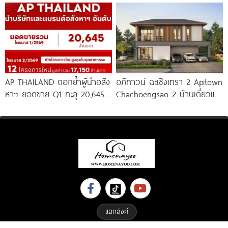
นางรอง พร้อม Fitness 24
สาทร เพียง
AP THAILAND ตอกย้ำผู้นำอสัง
อภิทาวน์ ฉะเชิงเทรา 2 Apitown
หาฯ ยอดขาย Q1 ทะลุ 20,645
Chachoengsao 2 บ้านเดี่ยวและ
ล้านบาท พร้อมลุยเปิด 12
บ้านแฝดซีรีส์ใหม่จาก AP
แลกลิงค์