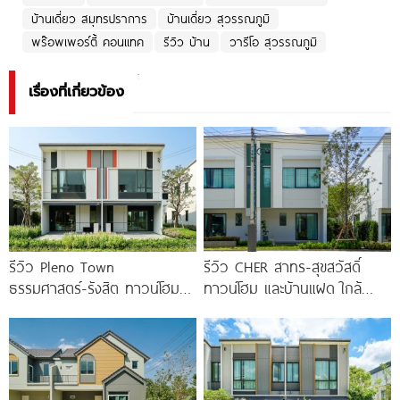
บ้านเดี่ยว สมุทรปราการ
บ้านเดี่ยว สุวรรณภูมิ
พร๊อพเพอร์ตี้ คอนแทค
รีวิว บ้าน
วารีโอ สุวรรณภูมิ
เรื่องที่เกี่ยวข้อง
รีวิว Pleno Town
รีวิว CHER สาทร-สุขสวัสดิ์
ธรรมศาสตร์-รังสิต ทาวน์โฮม
ทาวน์โฮม และบ้านแฝด ใกล้
และบ้านแฝด 2 ชั้น ใกล้
ทางด่วน และรถไฟฟ้าสายสีม่วง
ม.ธรรมศาสตร์
ใต้ สถานีแยกประชาอุทิศ เริ่ม
3.59