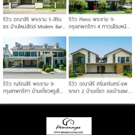
รีวิว อณาสิริ พระราม 5-สิริน
รีวิว Pleno พระราม 9-
ธร บ้านใหม่สไตล์ Modern Barn
กรุงเทพกรีฑา 4 ทาวน์โฮมหน้า
House ใกล้ทางด่วนศรีรัช
กว้าง New Series สุด
Premium
รีวิว ณริณสิริ พระราม 9-
รีวิว อณาสิริ ศรีนครินทร์-แพ
กรุงเทพกรีฑา บ้านเดี่ยวหรูสไตล์
รกษา 2 บ้านเดี่ยว และบ้านแฝด
Georgian Revival มี
ดีไซน์ LAGOM ใกล้ BTS
Clubhouse วิวทะเลสาบ