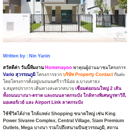
Written by : Nin Yanin
สวัสดีค่า วันนี้ทีมงาน
Homenayoo
พาคุณผู้อ่านมาชมโครงการ
Vario สุวรรณภูมิ
โครงการจาก
บริษัท Property Contact
กันค่ะ
โดยโครงการตั้งอยู่บนถนนศรีวารีน้อย อ.บางเสาธง
จ.สมุทรปราการ เดินทางสะดวกสบาย
เชื่อมต่อถนนใหญ่
2
เส้น
ทั้งถนนบางนา-ตราด และถนนลาดกระบัง
ใกล้ทางพิเศษบูรพาวิถี,
มอเตอร์เวย์ และ Airport Link ลาดกระบัง
ใช้ชีวิตได้ง่าย ใกล้
แหล่ง
Shopping
ขนาดใหญ่
เช่น
King
Power
Sivaree
Complex
,
Central
Village
,
Siam
Premium
Outlets,
Mega
บางนา
รวมไปถึงสนามบินสุวรรณภูมิ
,
สถาน