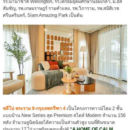
รร.นานาชาติ Wellington, รร.เตรียมอุดมศึกษาน้อมเกล้า, ม.อัส
สัมชัญ, รพ.เกษมราษฎร์ รามคำแหง, รพ.วิภาราม, รพ.สมิติเวช
ศรีนครินทร์, Siam Amazing Park เป็นต้น
พลีโน่ พระราม 9-กรุงเทพกรีฑา 4
เป็นโครงการทาวน์โฮม 2 ชั้น
แบบบ้าน New Series สุด Premium สไตล์ Modern จำนวน 156
หลัง จำนวนยูนิตน้อยได้ความเป็นส่วนตัวสูง บนที่ดินขนาด
ประมาณ 17 ไร่ มาพร้อมคอนเซ็ปต์
“A HOME OF CALM