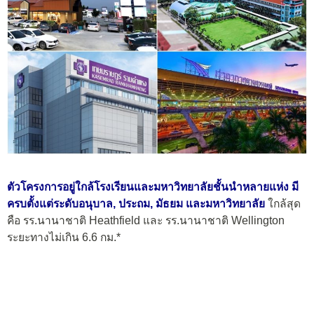
ตัวโครงการอยู่ใกล้โรงเรียนและมหาวิทยาลัยชั้นนำหลายแห่ง มี
ครบตั้งแต่ระดับอนุบาล, ประถม, มัธยม และมหาวิทยาลัย
ใกล้สุด
คือ รร.นานาชาติ Heathfield และ รร.นานาชาติ Wellington
ระยะทางไม่เกิน 6.6 กม.*
รอบ ๆ ยังมี รร.เตรียมอุดมศึกษาน้อมเกล้า, รร.สารสาสน์วิเทศร่ม
เกล้า, รร.เทพศิรินทร์ร่มเกล้า, รร.นานาชาติ Brighton, รร.เตรียม
อุดมศึกษาพัฒนาการ, ม.นานาชาติ Stamford, KMITL, ม.อัส