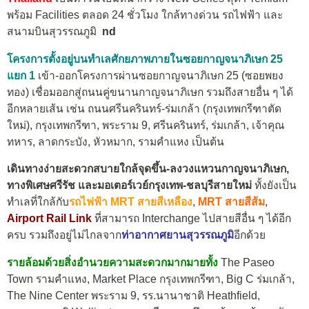
พร้อม Facilities ตลอด 24 ชั่วโมง ใกล้ทางด่วน รถไฟฟ้า และ
สนามบินสุวรรณภูมิ
nd
โครงการตั้งอยู่บนทำเลศักยภาพภายในซอยกาญจนาภิเษก 25
แยก 1
เข้า-ออกโครงการผ่านซอยกาญจนาภิเษก 25 (ซอยพยง
ทอง) เชื่อมออกสู่ถนนคู่ขนานกาญจนาภิเษก รวมถึงสายอื่น ๆ ได้
อีกหลายเส้น เช่น ถนนศรีนครินทร์-ร่มเกล้า (กรุงเทพกรีฑาตัด
ใหม่), กรุงเทพกรีฑา, พระราม 9, ศรีนครินทร์, ร่มเกล้า, เจ้าคุณ
ทหาร, ลาดกระบัง, หัวหมาก, รามคำแหง เป็นต้น
เดินทางง่ายสะดวกสบายใกล้จุดขึ้น-ลงวงแหวนกาญจนาภิเษก,
ทางพิเศษศรีรัช และมอเตอร์เวย์กรุงเทพ-ชลบุรีสายใหม่
ทั้งยังเป็น
ทำเลที่ใกล้กับ
รถไฟฟ้า MRT สายสีเหลือง
,
MRT สายสีส้ม
,
Airport Rail Link
ที่สามารถ Interchange ไปสายสีอื่น ๆ ได้อีก
ครบ รวมถึงอยู่ไม่ไกลจาก
ท่าอากาศยานสุวรรณภูมิ
อีกด้วย
รายล้อมด้วยสิ่งอำนวยความสะดวกมากมายทั้ง
The Paseo
Town รามคำแหง, Market Place กรุงเทพกรีฑา, Big C ร่มเกล้า,
The Nine Center พระราม 9, รร.นานาชาติ Heathfield,