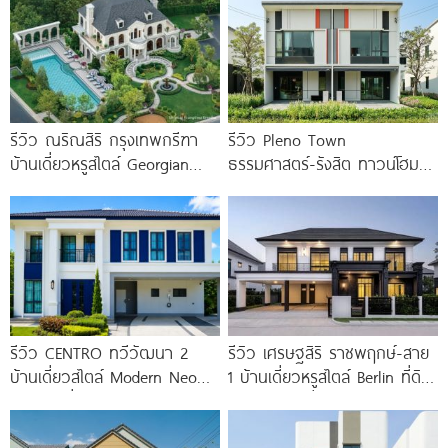
รีวิว ณริณสิริ กรุงเทพกรีฑา
รีวิว Pleno Town
บ้านเดี่ยวหรูสไตล์ Georgian
ธรรมศาสตร์-รังสิต ทาวน์โฮม
Revival ใกล้ รร.นานาชาติ
และบ้านแฝด 2 ชั้น ใกล้
Brighton College
ม.ธรรมศาสตร์
รีวิว CENTRO ทวีวัฒนา 2
รีวิว เศรษฐสิริ ราชพฤกษ์-สาย
บ้านเดี่ยวสไตล์ Modern Neo
1 บ้านเดี่ยวหรูสไตล์ Berlin ที่ดิน
Classic ที่ดินใหญ่ 100
100 ตร.ว. เริ่ม