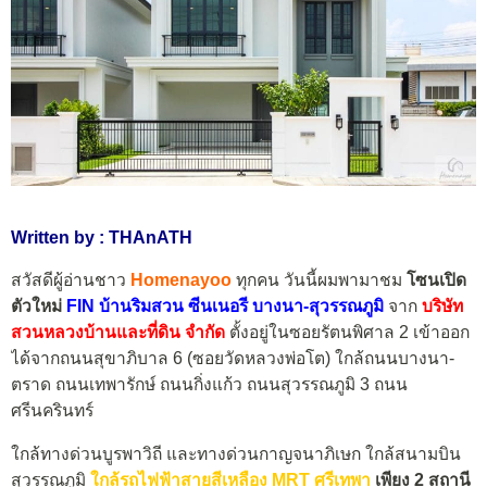
Written by : THAnATH
สวัสดีผู้อ่านชาว
Homenayoo
ทุกคน วันนี้ผมพามาชม
โซนเปิด
ตัวใหม่
FIN
บ้านริมสวน ซีนเนอรี บางนา-สุวรรณภูมิ
จาก
บริษัท
สวนหลวงบ้านและที่ดิน จำกัด
ตั้งอยู่ในซอยรัตนพิศาล 2 เข้าออก
ได้จากถนนสุขาภิบาล 6 (ซอยวัดหลวงพ่อโต) ใกล้ถนนบางนา-
ตราด ถนนเทพารักษ์ ถนนกิ่งแก้ว ถนนสุวรรณภูมิ 3 ถนน
ศรีนครินทร์
ใกล้ทางด่วนบูรพาวิถี และทางด่วนกาญจนาภิเษก ใกล้สนามบิน
สุวรรณภูมิ
ใกล้รถไฟฟ้าสายสีเหลือง MRT ศรีเทพา
เพียง 2 สถานี