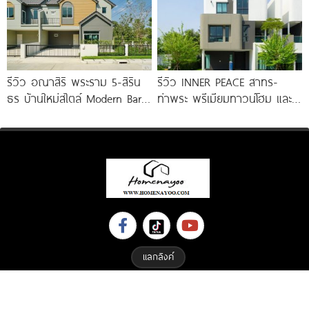
รีวิว อณาสิริ พระราม 5-สิริน
รีวิว INNER PEACE สาทร-
ธร บ้านใหม่สไตล์ Modern Barn
ท่าพระ พรีเมียมทาวน์โฮม และ
House ใกล้ทางด่วนศรีรัช
บ้านแฝด 3 ชั้น ใกล้ BTS
แลกลิงค์