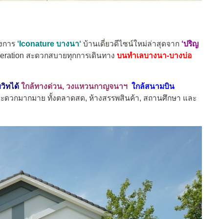
งการ
‘
Iconature บางนา
‘
บ้านเดี่ยวดีไซน์ใหม่ล่าสุดจาก
‘ปริญ
neration สะดวกสบายทุกการเดินทาง
บนทำเลบางนา-บางบ่อ
วิทได้
ใกล้ทางด่วน, วงแหวนกาญจนาฯ
ใกล้สนามบิน
ะดวกมากมาย ทั้งตลาดสด, ห้างสรรพสินค้า, สถานศึกษา และ