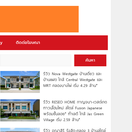
ry
ติดต่อโฆษณา
ค้นหา
รีวิว Nova Westgate บ้านเดี่ยว และ
บ้านแฝด ใกล้ Central Westgate และ
MRT คลองบางไผ่ เริ่ม 4.29 ล้าน*
รีวิว RESEO HOME กาญจนา-เวสต์เกต
ทาวน์โฮมใหม่ สไตล์ Fusion Japanese
พร้อมชั้นลอย* ทำเลดี ใกล้ Jas Green
Village เริ่ม 2.59 ล้าน*
รีวิว อณาสิริ รังสิต-คลอง 3 บ้านสไตล์