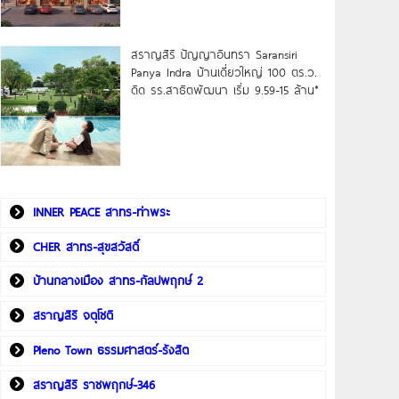
สราญสิริ ปัญญาอินทรา Saransiri
Panya Indra บ้านเดี่ยวใหญ่ 100 ตร.ว.
ดิด รร.สาธิตพัฒนา เริ่ม 9.59-15 ล้าน*
INNER PEACE สาทร-ท่าพระ
CHER สาทร-สุขสวัสดิ์
บ้านกลางเมือง สาทร-กัลปพฤกษ์ 2
สราญสิริ จตุโชติ
Pleno Town ธรรมศาสตร์-รังสิต
สราญสิริ ราชพฤกษ์-346