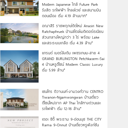
Modern Japanese ใกล้ Future Park
รังสิต รถไฟฟ้า โทลล์เวย์ และสนามบิน
ดอนเมือง เริ่ม 4.19 ล้านบาท*
อณาสิริ ราชพฤกษ์ตัดใหม่ Anasiri New
Ratchaphruek บ้านสไตล์เมดิเตอร์เรเนียน
ส่วนกลางใหญ่กว่า 3 ไร่ พร้อม Lake
และสระระบบเกลือ เริ่ม 4.39 ล้าน*
แกรนด์ เบอร์ลิงตัน เพชรเกษม-สาย 4
GRAND BURLINGTON Petchkasem-Sai
4 บ้านหรูดีไซน์ Modern Classic Luxury
เริ่ม 5.99 ล้าน*
เซนโทร ติวานนท์-งามวงศ์วาน CENTRO
Tiwanon-Ngamwongwan บ้านเดี่ยว
ดีไซน์ใหม่จาก AP Thai ใกล้ทางด่วนและ
รถไฟฟ้า เริ่ม 12-16 ล้าน*
เดอะ ซิตี้ พระราม 9-อ่อนนุช THE CITY
Rama 9-Onnut บ้านเดี่ยวหรูฟังก์ชัน