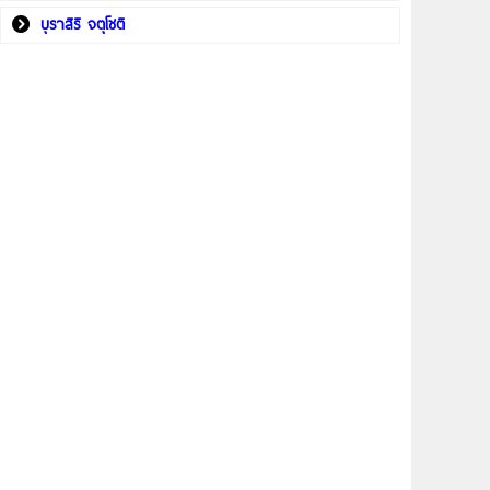
บุราสิริ จตุโชติ