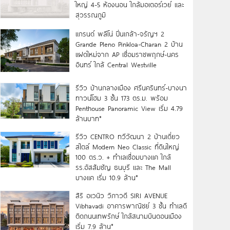
ใหญ่ 4-5 ห้องนอน ใกล้มอเตอร์เวย์ และ
สุวรรณภูมิ
แกรนด์ พลีโน่ ปิ่นเกล้า-จรัญฯ 2
Grande Pleno Pinkloa-Charan 2 บ้าน
แฝดใหม่จาก AP เชื่อมราชพฤกษ์-นคร
อินทร์ ใกล้ Central Westville
รีวิว บ้านกลางเมือง ศรีนครินทร์-บางนา
ทาวน์โฮม 3 ชั้น 173 ตร.ม. พร้อม
Penthouse Panoramic View เริ่ม 4.79
ล้านบาท*
รีวิว CENTRO ทวีวัฒนา 2 บ้านเดี่ยว
สไตล์ Modern Neo Classic ที่ดินใหญ่
100 ตร.ว. + ทำเลเชื่อมบางแค ใกล้
รร.อัสสัมชัญ ธนบุรี และ The Mall
บางแค เริ่ม 10.9 ล้าน*
สิริ อเวนิว วิภาวดี SIRI AVENUE
Vibhavadi อาคารพาณิชย์ 3 ชั้น ทำเลดี
ติดถนนเทพรักษ์ ใกล้สนามบินดอนเมือง
เริ่ม 7.9 ล้าน*