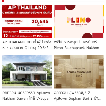
AP THAILAND ตอกย้ำผู้นำอสัง
พลีโน่ ราชพฤกษ์-นครอินทร์
หาฯ ยอดขาย Q1 ทะลุ 20,645
Pleno Ratchapruek-Nakhon
ล้านบาท พร้อมลุยเปิด 12
In โครงการใหม่ใจกลาง
เมืองนนทบุรี
อภิทาวน์ นครสวรรค์ Apitown
อภิทาวน์ สุพรรณบุรี 2
Nakhon Sawan ใกล้ V-Square
Apitown Suphan Buri 2 บ้าน
และ Central เพียง
เดี่ยวและบ้านแฝดซีรีส์ใหม่จาก