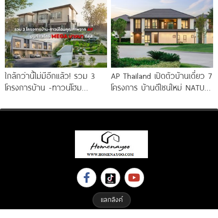
AP ทำเลตรงข้าม
ใกล้กว่านี้ไม่มีอีกแล้ว! รวม 3
AP Thailand เปิดตัวบ้านเดี่ยว 7
โครงการบ้าน -ทาวน์โฮม
โครงการ บ้านดีไซน์ใหม่ NATURE
คุณภาพจาก AP บนทำเลหลัง
ARCHITECT DESIGN SERIES
MEGA บางนา เพียง
แลกลิงค์