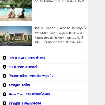
ดิด รร.สาธิตพัฒนา เริ่ม 9.59-15 ล้าน*
แกรนด์ บางกอก บูเลอวาร์ด ราชพฤกษ์-
พรานนก Grand Bangkok Boulevard
Ratchaphruek-Prannok คฤหาสน์หรู ซี
รีส์ใหม่ เป็นส่วนตัวเพียง 51 ครอบครัว
INNER PEACE สาทร-ท่าพระ
CHER สาทร-สุขสวัสดิ์
บ้านกลางเมือง สาทร-กัลปพฤกษ์ 2
สราญสิริ จตุโชติ
Pleno Town ธรรมศาสตร์-รังสิต
สราญสิริ ราชพฤกษ์-346