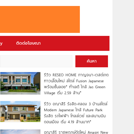
ry
ติดต่อโฆษณา
ค้นหา
รีวิว RESEO HOME กาญจนา-เวสต์เกต
ทาวน์โฮมใหม่ สไตล์ Fusion Japanese
พร้อมชั้นลอย* ทำเลดี ใกล้ Jas Green
Village เริ่ม 2.59 ล้าน*
รีวิว อณาสิริ รังสิต-คลอง 3 บ้านสไตล์
Modern Japanese ใกล้ Future Park
รังสิต รถไฟฟ้า โทลล์เวย์ และสนามบิน
ดอนเมือง เริ่ม 4.19 ล้านบาท*
อณาสิริ ราชพฤกษ์ตัดใหม่ Anasiri New