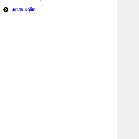
บุราสิริ จตุโชติ