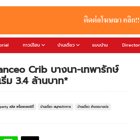
rial
ทาวน์โฮม
บ้านเดี่ยว
แบบบ้าน
Directo
Lanceo Crib บางนา-เทพารักษ์
เริ่ม 3.4 ล้านบาท*
operty ลลิล พร็อพเพอร์ตี้
บ้านเดี่ยว สมุทรปราการ
บ้านเดี่ยว อำเภอบางบ่อ