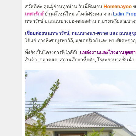
สวัสดีค่ะ คุณผู้อ่านทุกท่าน วันนี้ทีมงาน
Homenayoo
ข
เทพารักษ์
บ้านดีไซน์ใหม่ สไตล์ฝรั่งเศส จาก
Lalin Pro
เทพารักษ์ บนถนนบางบ่อ-คลองด่าน ต.บางเพรียง อ.บาง
เชื่อมต่อถนนเทพารักษ์, ถนนบางนา-ตราด และ ถนนสุขุม
ได้แก่ ทางพิเศษบูรพาวิถี, มอเตอร์เวย์ และ ทางพิเศษก
ทั้งยังเป็นโครงการที่ใกล้กับ
แหล่งงานและโรงงานอุตสา
สินค้า, ตลาดสด, สถานศึกษาชื่อดัง, โรงพยาบาลชั้นนำ 