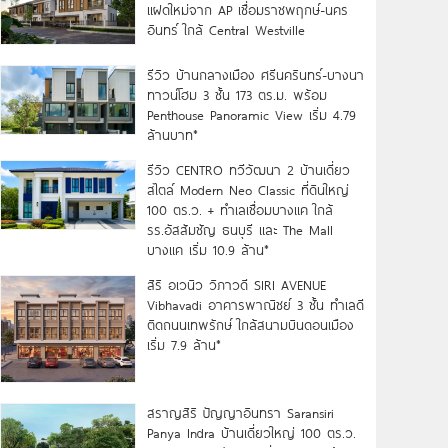
แฝดใหม่จาก AP เชื่อมราชพฤกษ์-นคร
อินทร์ ใกล้ Central Westville
รีวิว บ้านกลางเมือง ศรีนครินทร์-บางนา
ทาวน์โฮม 3 ชั้น 173 ตร.ม. พร้อม
Penthouse Panoramic View เริ่ม 4.79
ล้านบาท*
รีวิว CENTRO ทวีวัฒนา 2 บ้านเดี่ยว
สไตล์ Modern Neo Classic ที่ดินใหญ่
100 ตร.ว. + ทำเลเชื่อมบางแค ใกล้
รร.อัสสัมชัญ ธนบุรี และ The Mall
บางแค เริ่ม 10.9 ล้าน*
สิริ อเวนิว วิภาวดี SIRI AVENUE
Vibhavadi อาคารพาณิชย์ 3 ชั้น ทำเลดี
ติดถนนเทพรักษ์ ใกล้สนามบินดอนเมือง
เริ่ม 7.9 ล้าน*
สราญสิริ ปัญญาอินทรา Saransiri
Panya Indra บ้านเดี่ยวใหญ่ 100 ตร.ว.