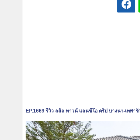
EP.1669 รีวิว ลลิล ทาวน์ แลนซีโอ คริป บางนา-เทพ