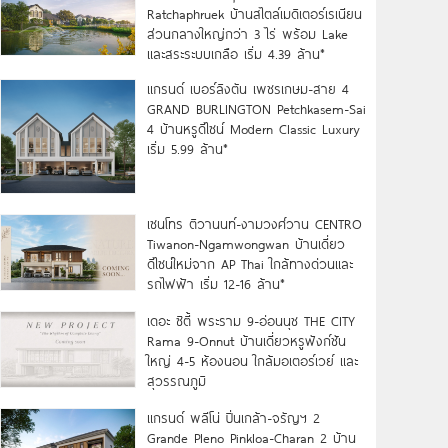
Ratchaphruek บ้านสไตล์เมดิเตอร์เรเนียน
ส่วนกลางใหญ่กว่า 3 ไร่ พร้อม Lake
และสระระบบเกลือ เริ่ม 4.39 ล้าน*
แกรนด์ เบอร์ลิงตัน เพชรเกษม-สาย 4
GRAND BURLINGTON Petchkasem-Sai
4 บ้านหรูดีไซน์ Modern Classic Luxury
เริ่ม 5.99 ล้าน*
เซนโทร ติวานนท์-งามวงศ์วาน CENTRO
Tiwanon-Ngamwongwan บ้านเดี่ยว
ดีไซน์ใหม่จาก AP Thai ใกล้ทางด่วนและ
รถไฟฟ้า เริ่ม 12-16 ล้าน*
เดอะ ซิตี้ พระราม 9-อ่อนนุช THE CITY
Rama 9-Onnut บ้านเดี่ยวหรูฟังก์ชัน
ใหญ่ 4-5 ห้องนอน ใกล้มอเตอร์เวย์ และ
สุวรรณภูมิ
แกรนด์ พลีโน่ ปิ่นเกล้า-จรัญฯ 2
Grande Pleno Pinkloa-Charan 2 บ้าน