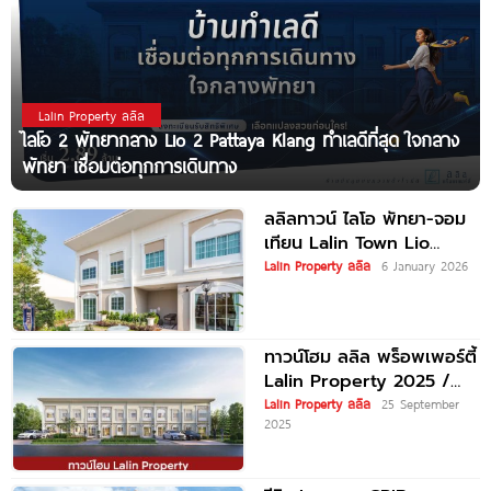
Lalin Property ลลิล
ไลโอ 2 พัทยากลาง Lio 2 Pattaya Klang ทำเลดีที่สุด ใจกลาง
พัทยา เชื่อมต่อทุกการเดินทาง
ลลิลทาวน์ ไลโอ พัทยา-จอม
เทียน Lalin Town Lio
Pattaya-Jomtien ทาวน์โฮม
Lalin Property ลลิล
6 January 2026
French Colonial
ทาวน์โฮม ลลิล พร็อพเพอร์ตี้
Lalin Property 2025 /
2568
Lalin Property ลลิล
25 September
2025