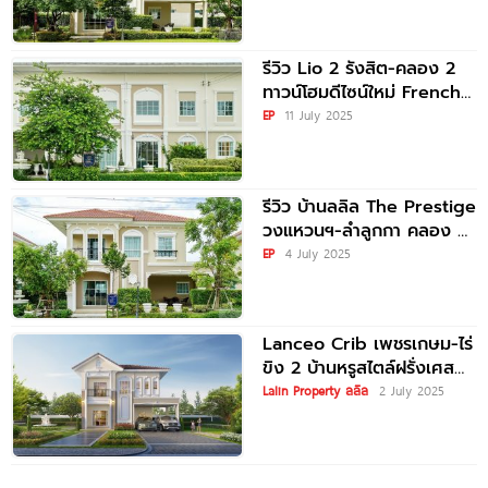
ใกล้
รีวิว Lio 2 รังสิต-คลอง 2
ทาวน์โฮมดีไซน์ใหม่ French
Colonial Style ส่วนกลาง
EP
11 July 2025
ครบครัน
รีวิว บ้านลลิล The Prestige
วงแหวนฯ-ลำลูกกา คลอง 6
บ้านหรูสไตล์ French
EP
4 July 2025
Colonial
Lanceo Crib เพชรเกษม-ไร่
ขิง 2 บ้านหรูสไตล์ฝรั่งเศส
ใกล้ Big C อ้อมใหญ่ ราคา
Lalin Property ลลิล
2 July 2025
เริ่ม