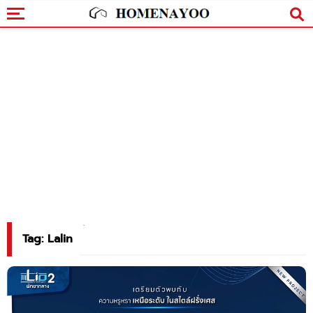
Tag: Lalin