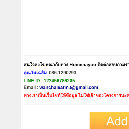
สนใจลงโฆษณากับทาง Homenayoo ติดต่อสอบถามรายล
คุณวันเฉลิม
086-1290293
LINE ID :
123456786205
Email :
wanchalearm.t@gmail.com
ทางเราเป็นเว็บไซต์ให้ข้อมูล ไม่ใช่เจ้าของโครงการนะค