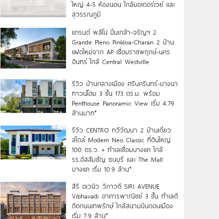
ใหญ่ 4-5 ห้องนอน ใกล้มอเตอร์เวย์ และ
สุวรรณภูมิ
แกรนด์ พลีโน่ ปิ่นเกล้า-จรัญฯ 2
Grande Pleno Pinkloa-Charan 2 บ้าน
แฝดใหม่จาก AP เชื่อมราชพฤกษ์-นคร
อินทร์ ใกล้ Central Westville
รีวิว บ้านกลางเมือง ศรีนครินทร์-บางนา
ทาวน์โฮม 3 ชั้น 173 ตร.ม. พร้อม
Penthouse Panoramic View เริ่ม 4.79
ล้านบาท*
รีวิว CENTRO ทวีวัฒนา 2 บ้านเดี่ยว
สไตล์ Modern Neo Classic ที่ดินใหญ่
100 ตร.ว. + ทำเลเชื่อมบางแค ใกล้
รร.อัสสัมชัญ ธนบุรี และ The Mall
บางแค เริ่ม 10.9 ล้าน*
สิริ อเวนิว วิภาวดี SIRI AVENUE
Vibhavadi อาคารพาณิชย์ 3 ชั้น ทำเลดี
ติดถนนเทพรักษ์ ใกล้สนามบินดอนเมือง
เริ่ม 7.9 ล้าน*