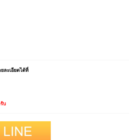
ะเอียดได้ที่
รับ