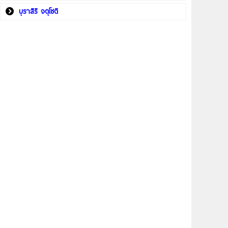
บุราสิริ จตุโชติ