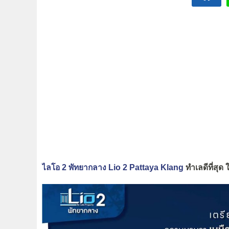
ไลโอ 2 พัทยากลาง Lio 2 Pattaya Klang
ทำเลดีที่สุด 