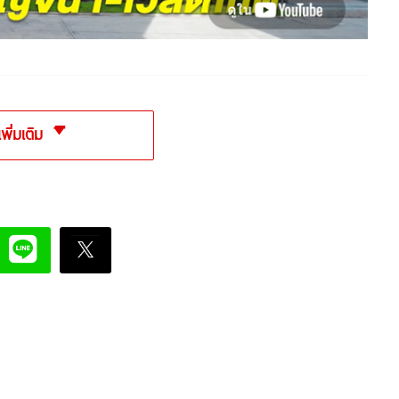
เพิ่มเติม