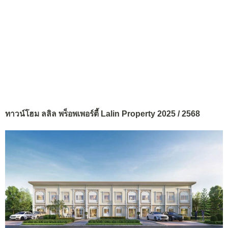
ทาวน์โฮม ลลิล พร็อพเพอร์ตี้ Lalin Property 2025 / 2568