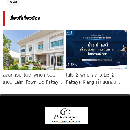
ลลิล
เรื่องที่เกี่ยวข้อง
ลลิลทาวน์ ไลโอ พัทยา-จอม
ไลโอ 2 พัทยากลาง Lio 2
เทียน Lalin Town Lio Pattaya-
Pattaya Klang ทำเลดีที่สุด
Jomtien ทาวน์โฮม French
ใจกลางพัทยา เชื่อมต่อทุกการ
Colonial
เดินทาง