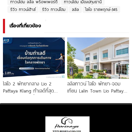
ทาวน์โฮม ลลิล พร็อพเพอร์ตี้
ทาวน์โฮม เมืองปทุมธานี
รีวิว ทาวน์เฮ้าส์
รีวิว ทาวน์โฮม
ลลิล
ไลโอ ราชพฤกษ์-345
เรื่องที่เกี่ยวข้อง
ไลโอ 2 พัทยากลาง Lio 2
ลลิลทาวน์ ไลโอ พัทยา-จอม
Pattaya Klang ทำเลดีที่สุด
เทียน Lalin Town Lio Pattaya-
ใจกลางพัทยา เชื่อมต่อทุกการ
Jomtien ทาวน์โฮม French
เดินทาง
Colonial