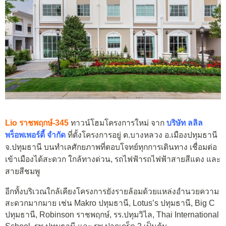
Lio
ราชพฤกษ์-345
ทาวน์โฮมโครงการใหม่ จาก
บริษัท ลลิล
พร็อพเพอร์ตี้ จำกัด
ที่ตั้งโครงการอยู่ ต.บางหลวง อ.เมืองปทุมธานี
จ.ปทุมธานี บนทำเลศักยภาพที่ตอบโจทย์ทุกการเดินทาง เชื่อมต่อ
เข้าเมืองได้สะดวก ใกล้ทางด่วน, รถไฟฟ้ารถไฟฟ้าสายสีแดง และ
สายสีชมพู
อีกทั้งบริเวณใกล้เคียงโครงการยังรายล้อมด้วยแหล่งอำนวยความ
สะดวกมากมาย เช่น Makro ปทุมธานี, Lotus’s ปทุมธานี, Big C
ปทุมธานี, Robinson ราชพฤกษ์, รร.ปทุมวิไล, Thai International