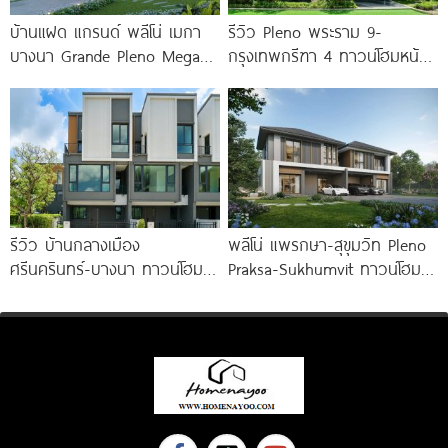
บ้านแฝด แกรนด์ พลีโน่ เมกา
รีวิว Pleno พระราม 9-
บางนา Grande Pleno Mega
กรุงเทพกรีฑา 4 ทาวน์โฮมหน้า
Bangna ติด
กว้าง New Series สุด
Premium
รีวิว บ้านกลางเมือง
พลีโน่ แพรกษา-สุขุมวิท Pleno
ศรีนครินทร์-บางนา ทาวน์โฮม 3
Praksa-Sukhumvit ทาวน์โฮม
ชั้น 173 ตร.ม. พร้อม
และบ้านแฝดใหม่ ติดถนนสุขุมวิท
Penthouse
สายเก่า พร้อม Fitness 24 ชม.*