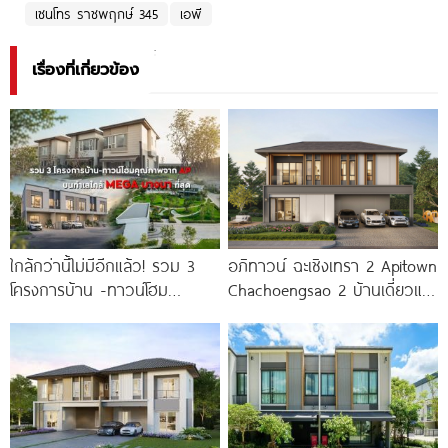
เซนโทร ราชพฤกษ์ 345
เอพี
เรื่องที่เกี่ยวข้อง
ใกล้กว่านี้ไม่มีอีกแล้ว! รวม 3
อภิทาวน์ ฉะเชิงเทรา 2 Apitown
โครงการบ้าน -ทาวน์โฮม
Chachoengsao 2 บ้านเดี่ยวและ
คุณภาพจาก AP บนทำเลหลัง
บ้านแฝดซีรีส์ใหม่จาก AP
MEGA บางนา เพียง