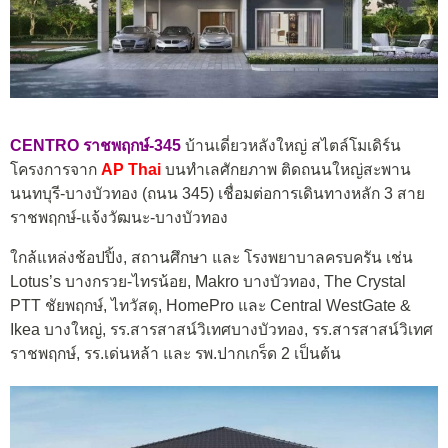
CENTRO ราชพฤกษ์-345
บ้านเดี่ยวหลังใหญ่ สไตล์โมเดิร์น
โครงการจาก
AP Thai
บนทำเลศักยภาพ ติดถนนใหญ่สะพาน
นนทบุรี-บางบัวทอง (ถนน 345) เชื่อมต่อการเดินทางหลัก 3 สาย
ราชพฤกษ์-แจ้งวัฒนะ-บางบัวทอง
ใกล้แหล่งช้อปปิ้ง, สถานศึกษา และ โรงพยาบาลครบครัน เช่น
Lotus’s บางกรวย-ไทรน้อย, Makro บางบัวทอง, The Crystal
PTT ชัยพฤกษ์, ไทวัสดุ, HomePro และ Central WestGate &
Ikea บางใหญ่, รร.สารสาสน์วิเทศบางบัวทอง, รร.สารสาสน์วิเทศ
ราชพฤกษ์, รร.เด่นหล้า และ รพ.ปากเกร็ด 2 เป็นต้น