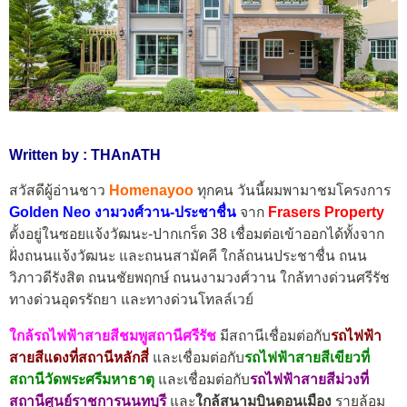
Written by : THAnATH
สวัสดีผู้อ่านชาว
Homenayoo
ทุกคน วันนี้ผมพามาชมโครงการ
Golden Neo งามวงศ์วาน-ประชาชื่น
จาก
Frasers Property
ตั้งอยู่ในซอยแจ้งวัฒนะ-ปากเกร็ด 38 เชื่อมต่อเข้าออกได้ทั้งจาก
ฝั่งถนนแจ้งวัฒนะ และถนนสามัคคี ใกล้ถนนประชาชื่น ถนน
วิภาวดีรังสิต ถนนชัยพฤกษ์ ถนนงามวงศ์วาน ใกล้ทางด่วนศรีรัช
ทางด่วนอุดรรัถยา และทางด่วนโทลล์เวย์
ใกล้รถไฟฟ้าสายสีชมพูสถานีศรีรัช
มีสถานีเชื่อมต่อกับ
รถไฟฟ้า
สายสีแดงที่สถานีหลักสี่
และเชื่อมต่อกับ
รถไฟฟ้าสายสีเขียวที่
สถานีวัดพระศรีมหาธาตุ
และเชื่อมต่อกับ
รถไฟฟ้าสายสีม่วงที่
สถานีศูนย์ราชการนนทบุรี
และ
ใกล้สนามบินดอนเมือง
รายล้อม