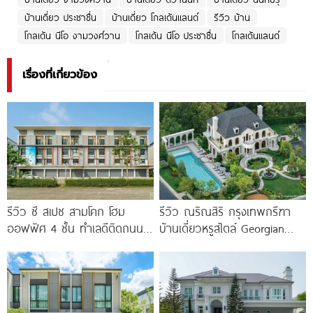
บ้านเดี่ยว ประชาชื่น
บ้านเดี่ยว โกลเด้นแลนด์
รีวิว บ้าน
โกลเด้น นีโอ งามวงศ์วาน
โกลเด้น นีโอ ประชาชื่น
โกลเด้นแลนด์
เรื่องที่เกี่ยวข้อง
รีวิว ซี สเปซ สามโคก โฮม
รีวิว ณริณสิริ กรุงเทพกรีฑา
ออฟฟิศ 4 ชั้น ทำเลดีติดถนน
บ้านเดี่ยวหรูสไตล์ Georgian
ใหญ่ ใกล้ Makro
Revival ใกล้ รร.นานาชาติ
Brighton College