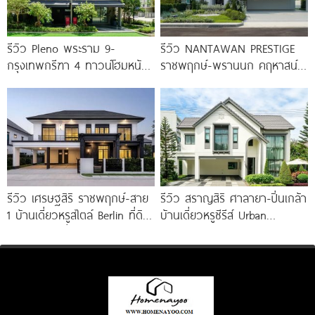
รีวิว Pleno พระราม 9-
รีวิว NANTAWAN PRESTIGE
กรุงเทพกรีฑา 4 ทาวน์โฮมหน้า
ราชพฤกษ์-พรานนก คฤหาสน์
กว้าง New Series สุด
หรู French Chateau จาก LH
Premium
เริ่ม
รีวิว เศรษฐสิริ ราชพฤกษ์-สาย
รีวิว สราญสิริ ศาลายา-ปิ่นเกล้า
1 บ้านเดี่ยวหรูสไตล์ Berlin ที่ดิน
บ้านเดี่ยวหรูซีรีส์ Urban
100 ตร.ว. เริ่ม
Farmhouse พร้อมเพดาน
Double Volume ทำเลติดถนน
ใหญ่