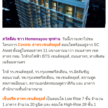
สวัสดีค่ะ ชาว Homenayoo ทุกท่าน
วันนี้เราจะพาไปชม
โครงการ
Centric สาทร-เซนต์หลุยส์
คอนโดพร้อมอยู่จาก SC
Asset ตั้งอยู่ในซอยสาทร 11 แขวงยานนาวา ถนนสาทร เขต
สาทร กทม. ใกล้รถไฟฟ้า BTS เซนต์หลุยส์, ถนนสาทร, ทางพิเศษ
เฉลิมมหานคร
ใกล้ รร.เซนต์หลุยส์, รร.กรุงเทพคริสเตียน, รร.อัสสัมชัญ
คอนแวนต์, รพ.กรุงเทพคริสเตียน, รพ.เซนต์หลุยส์, สถานทูต
สหภาพเมียนมา, สถานเอกอัครสมณทูตวาติกัน และ อาคาร
สำนักงานชั้นนำมากมาย
เซ็นทริค สาทร-เซนต์หลุยส์
เป็นคอนโด Low Rise 7 ชั้น จำนวน
1 อาคาร จำนวน 20 ยูนิต และ คอนโด High-Rise 28 ชั้น 1