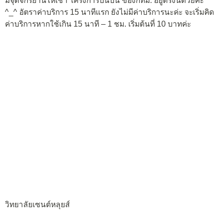
มีจุดจักรยานให้เช่า โครงการปั่นปั่น ของกทม. อยู่ตรงนี้ด้วยค่ะ
^_^ อัตราค่าบริการ 15 นาทีแรก ยังไม่มีค่าบริการนะค่ะ จะเริ่มคิด
ค่าบริการหากใช้เกิน 15 นาที – 1 ชม. เริ่มต้นที่ 10 บาทค่ะ
วิทยาลัยเซนต์หลุยส์