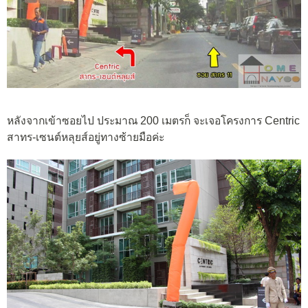
หลังจากเข้าซอยไป ประมาณ 200 เมตรก็ จะเจอโครงการ Centric
สาทร-เซนต์หลุยส์อยู่ทางซ้ายมือค่ะ