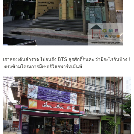
เราลองเดินสำรวจ ไปจนถึง BTS สุรศักดิ์กันค่ะ ว่ามีอะไรกันบ้าง!!
ตรงข้ามโครงการมีเซอร์วิสอพาร์ทเม้นท์