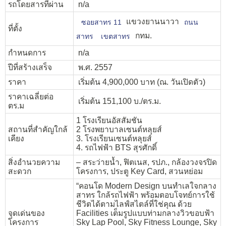
รถโดยสารที่ผ่าน
n/a
แขวงยานนาวา
ซอยสาทร 11
ถนน
ที่ตั้ง
กทม.
สาทร
เขตสาทร
กำหนดการ
n/a
ปีที่สร้างเสร็จ
พ.ศ. 2557
ราคา
เริ่มต้น 4,900,000 บาท (ณ. วันเปิดตัว)
ราคาเฉลี่ยต่อ
เริ่มต้น 151,100 บ./ตร.ม.
ตร.ม
1 โรงเรียนอัสสัมชัน
สถานที่สำคัญใกล้
2 โรงพยาบาลเซนต์หลุยส์
เคียง
3. โรงเรียนเซนต์หลุยส์
4. รถไฟฟ้า BTS สุรศักดิ์
สิ่งอำนวยความ
– สระว่ายน้ำ, ฟิตเนส, รปภ., กล้องวงจรปิด
สะดวก
โครงการ, ประตู Key Card, สวนหย่อม
“คอนโด Modern Design บนทำเลใจกลาง
สาทร ใกล้รถไฟฟ้า พร้อมตอบโจทย์การใช้
ชีวิตได้ตามไลฟ์สไตล์ที่ใช่คุณ ด้วย
จุดเด่นของ
Facilities เต็มรูปแบบท่ามกลางวิวขอบฟ้า
โครงการ
Sky Lap Pool, Sky Fitness Lounge, Sky