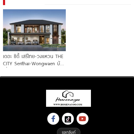
เดอะ ซิตี้ เสรีไทย-วงแหวน THE
CITY Serithai-Wongwaen บ้าน
เดี่ยวหรู ดีไซน์ใหม่ จาก AP
แลกลิงค์