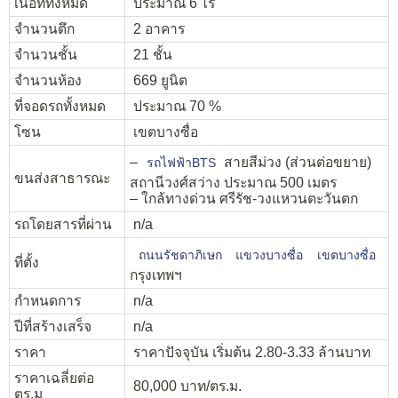
เนื้อที่ทั้งหมด
ประมาณ 6 ไร่
จำนวนตึก
2 อาคาร
จำนวนชั้น
21 ชั้น
จำนวนห้อง
669 ยูนิต
ที่จอดรถทั้งหมด
ประมาณ 70 %
โซน
เขตบางซื่อ
–
สายสีม่วง (ส่วนต่อขยาย)
รถไฟฟ้าBTS
ขนส่งสาธารณะ
สถานีวงศ์สว่าง ประมาณ 500 เมตร
– ใกล้ทางด่วน ศรีรัช-วงแหวนตะวันตก
รถโดยสารที่ผ่าน
n/a
ถนนรัชดาภิเษก
แขวงบางซื่อ
เขตบางซื่อ
ที่ตั้ง
กรุงเทพฯ
กำหนดการ
n/a
ปีที่สร้างเสร็จ
n/a
ราคา
ราคาปัจจุบัน เริ่มต้น 2.80-3.33 ล้านบาท
ราคาเฉลี่ยต่อ
80,000 บาท/ตร.ม.
ตร.ม