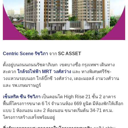
Centric Scene รัชวิภา
จาก
SC ASSET
ตั้งอยู่บนถนนถนนรัชดาภิเษก เขตบางซื่อ กรุงเทพฯ เดินทาง
สะดวก
ใกล้รถไฟฟ้า MRT วงศ์สว่าง
และ ทางพิเศษศรีรัช-
วงแหวนรอบนอก ใกล้บิ๊กซี วงศ์สว่าง, เดอะมอลล์ งามวงศ์วาน
และ รพ.เกษมราษฎร์
เซ็นทริค ซีน รัชวิภา
เป็นคอนโด High Rise 21 ชั้น 2 อาคาร
พื้นที่โครงการขนาด 6 ไร่ จำนวนห้อง 669 ยูนิต มีห้องพักให้เลือก
แบบ 1 ห้องนอน และ 2 ห้องนอน ขนาดเริ่มต้น 34-71 ตร.ม.
โครงการสร้างเสร็จพร้อมอยู่