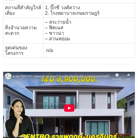
สถานที่สำคัญใกล้
1. บิ๊กซี วงศ์สว่าง
เคียง
2. โรงพยาบาลเกษมราษฎร์
– สระว่ายน้ำ
สิ่งอำนวยความ
– ฟิตเนส
สะดวก
– ซาวน่า
– สวนหย่อม
จุดเด่นของ
n/a
โครงการ