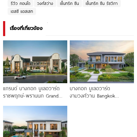
รีวิว คอนโด
วงศ์สว่าง
เซ็นทริค ซีน
เซ็นทริค ซีน รัชวิภา
เอสซี แอสเสท
เรื่องที่เกี่ยวข้อง
แกรนด์ บางกอก บูเลอวาร์ด
บางกอก บูเลอวาร์ด
ราชพฤกษ์-พรานนก Grand
งามวงศ์วาน Bangkok
Bangkok Boulevard
Boulevard Ngamwongwan
Ratchaphruek-Prannok
บ้านเดี่ยว 5 ห้องนอน ใกล้
คฤหาสน์หรู ซีรีส์ใหม่