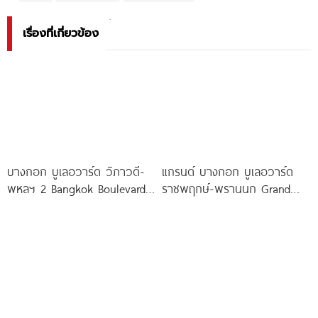
เรื่องที่เกี่ยวข้อง
บางกอก บูเลอวาร์ด วิภาวดี-
แกรนด์ บางกอก บูเลอวาร์ด
พหลฯ 2 Bangkok Boulevard
ราชพฤกษ์-พรานนก Grand
Vibhavadi-Phaholyothin 2
Bangkok Boulevard
บ้านหรูซีรีส์ใหม่ Pause
Ratchaphruek-Prannok
คฤหาสน์หรู ซีรีส์ใหม่