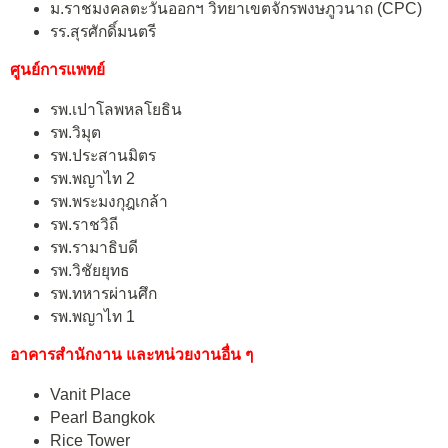
ม.ราชมงคลตะวันออกฯ วิทยาเขตจักรพงษภูวนาถ (CPC)
รร.สุรศักดิ์มนตรี
ศูนย์การแพทย์
รพ.เปาโลพหลโยธิน
รพ.วิมุต
รพ.ประสานมิตร
รพ.พญาไท 2
รพ.พระมงกุฎเกล้า
รพ.ราชวิถี
รพ.รามาธิบดี
รพ.วิชัยยุทธ
รพ.ทหารผ่านศึก
รพ.พญาไท 1
อาคารสำนักงาน และหน่วยงานอื่น ๆ
Vanit Place
Pearl Bangkok
Rice Tower