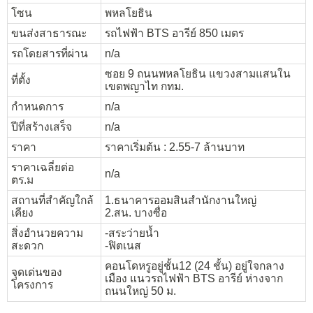
โซน
พหลโยธิน
ขนส่งสาธารณะ
รถไฟฟ้า BTS อารีย์ 850 เมตร
รถโดยสารที่ผ่าน
n/a
ซอย 9 ถนนพหลโยธิน แขวงสามแสนใน
ที่ตั้ง
เขตพญาไท กทม.
กำหนดการ
n/a
ปีที่สร้างเสร็จ
n/a
ราคา
ราคาเริ่มต้น : 2.55-7 ล้านบาท
ราคาเฉลี่ยต่อ
n/a
ตร.ม
สถานที่สำคัญใกล้
1.ธนาคารออมสินสำนักงานใหญ่
เคียง
2.สน. บางซื่อ
สิ่งอำนวยความ
-สระว่ายน้ำ
สะดวก
-ฟิตเนส
คอนโดหรูอยู่ชั้น12 (24 ชั้น) อยู่ใจกลาง
จุดเด่นของ
เมือง แนวรถไฟฟ้า BTS อารีย์ ห่างจาก
โครงการ
ถนนใหญ่ 50 ม.