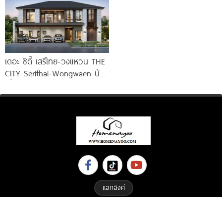
เดอะ ซิตี้ เสรีไทย-วงแหวน THE
CITY Serithai-Wongwaen บ้าน
เดี่ยวหรู ดีไซน์ใหม่ จาก AP
แลกลิงค์