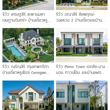
รีวิว เศรษฐสิริ สะพานมหา
รีวิว อณาสิริ ชัยพฤกษ์-
เจษฎาบดินทร์ฯ บ้านเดี่ยวหรู
วงแหวน 2 บ้านเดี่ยวและบ้าน
สไตล์ Berlin Architecture​ ใกล้
แฝดดีไซน์ Lagom ติดถนนถนน
รถไฟฟ้า และทางด่วน เริ่ม 15.9
บางกรวย-ไทรน้อย เริ่ม 4.59
ล้าน*
รีวิว ณริณสิริ กรุงเทพกรีฑา
รีวิว Pleno Town เอกชัย-บาง
บ้านเดี่ยวหรูสไตล์ Georgian
บอน ทาวน์โฮม และบ้านแฝด
Revival ใกล้ รร.นานาชาติ
เพื่อคนรุ่นใหม่ ใกล้ทางด่วน และ
Brighton College
Central 2