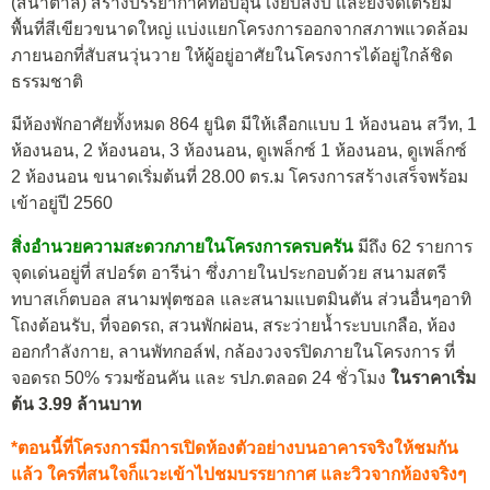
(สีน้ำตาล) สร้างบรรยากาศที่อบอุ่น เงียบสงบ และยังจัดเตรียม
พื้นที่สีเขียวขนาดใหญ่ แบ่งแยกโครงการออกจากสภาพแวดล้อม
ภายนอกที่สับสนวุ่นวาย ให้ผู้อยู่อาศัยในโครงการได้อยู่ใกล้ชิด
ธรรมชาติ
มีห้องพักอาศัยทั้งหมด 864 ยูนิต มีให้เลือกแบบ 1 ห้องนอน สวีท, 1
ห้องนอน, 2 ห้องนอน, 3 ห้องนอน, ดูเพล็กซ์ 1 ห้องนอน, ดูเพล็กซ์
2 ห้องนอน ขนาดเริ่มต้นที่ 28.00 ตร.ม โครงการสร้างเสร็จพร้อม
เข้าอยู่ปี 2560
สิ่งอำนวยความสะดวกภายในโครงการครบครัน
มีถึง 62 รายการ
จุดเด่นอยู่ที่
สปอร์ต อารีน่า ซึ่งภายในประกอบด้วย สนามสตรี
ทบาสเก็ตบอล
สนามฟุตซอล และสนามแบตมินตัน ส่วนอื่นๆ
อาทิ
โถงต้อนรับ, ที่จอดรถ, สวนพักผ่อน, สระว่ายน้ำระบบเกลือ, ห้อง
ออกกำลังกาย, ลานพัทกอล์ฟ, กล้องวงจรปิดภายในโครงการ ที่
จอดรถ 50% รวมซ้อนคัน และ รปภ.ตลอด 24 ชั่วโมง
ในราคาเริ่ม
ต้น 3.99 ล้านบาท
*ตอนนี้ที่โครงการมีการเปิดห้องตัวอย่างบนอาคารจริงให้ชมกัน
แล้ว ใครที่สนใจก็แวะเข้าไปชมบรรยากาศ และวิวจากห้องจริงๆ