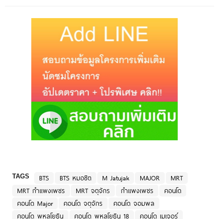
TAGS
BTS
BTS หมอชิต
M Jatujak
MAJOR
MRT
MRT กำแพงเพชร
MRT จตุจักร
กำแพงเพชร
คอนโด
คอนโด Major
คอนโด จตุจักร
คอนโด จอมพล
คอนโด พหลโยธิน
คอนโด พหลโยธิน 18
คอนโด เมเจอร์