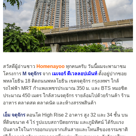
สวัสดีผู้อ่านชาว
Homenayoo
ทุกคนครับ วันนี้ผมจะพามาชม
โครงการ
M จตุจักร
จาก
เมเจอร์ ดีเวลลอปเม้นท์
ตั้งอยู่ปากซอย
พหลโยธิน 18 ติดถนนพหลโยธิน เขตจตุจักร กรุงเทพฯ ใกล้
รถไฟฟ้า MRT กำแพงเพชรประมาณ 350 ม. และ BTS หมอชิต
ประมาณ 450 เมตร ใกล้สวนจตุจักร รายล้อมไปด้วยร้านค้า ร้าน
อาหาร ตลาดสด ตลาดนัด และห้างสรรพสินค้า
เอ็ม จตุจักร
คอนโด High Rise 2 อาคาร สูง 32 และ 34 ชั้น บน
ที่ดินขนาด 4 ไร่ รูปแบบสถาปัตยกรรม และภูมิทัศน์ ได้รับแรง
บันดาลใจในการออกแบบจากเส้นสายและโทนสีของธรรมชาติ