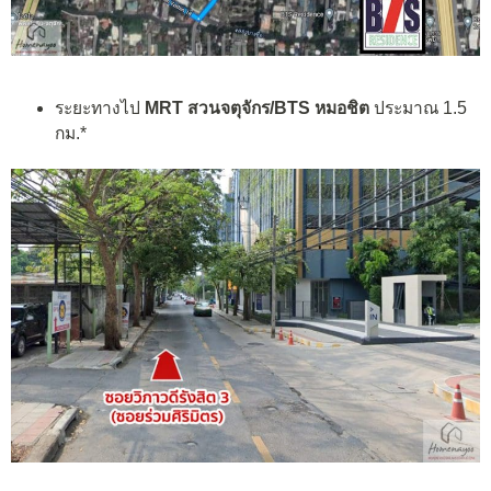
ระยะทางไป
MRT สวนจตุจักร/BTS หมอชิต
ประมาณ 1.5
กม.*