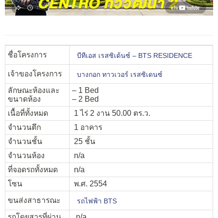
ชื่อโครงการ
บีทีเอส เรสซิเด้นซ์ – BTS RESIDENCE
เจ้าของโครงการ
บางกอก ทาวเวอร์ เรสซิเดนซ์
ลักษณะห้องและ
– 1 Bed
ขนาดห้อง
– 2 Bed
เนื้อที่ทั้งหมด
1 ไร่ 2 งาน 50.00 ตร.ว.
จำนวนตึก
1 อาคาร
จำนวนชั้น
25 ชั้น
จำนวนห้อง
n/a
ที่จอดรถทั้งหมด
n/a
โซน
พ.ศ. 2554
ขนส่งสาธารณะ
รถไฟฟ้า BTS
รถโดยสารที่ผ่าน
n/a