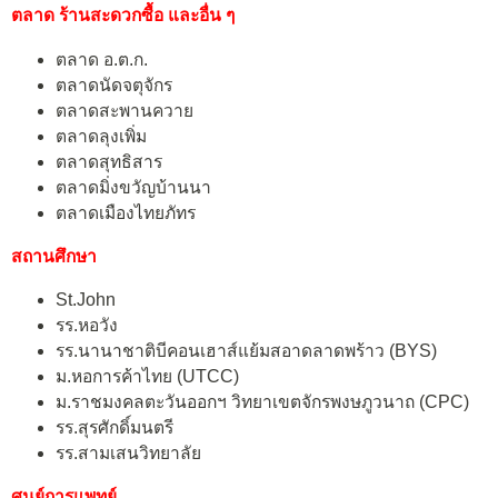
ตลาด ร้านสะดวกซื้อ และอื่น ๆ
ตลาด อ.ต.ก.
ตลาดนัดจตุจักร
ตลาดสะพานควาย
ตลาดลุงเพิ่ม
ตลาดสุทธิสาร
ตลาดมิ่งขวัญบ้านนา
ตลาดเมืองไทยภัทร
สถานศึกษา
St.John
รร.หอวัง
รร.นานาชาติบีคอนเฮาส์แย้มสอาดลาดพร้าว (BYS)
ม.หอการค้าไทย (UTCC)
ม.ราชมงคลตะวันออกฯ วิทยาเขตจักรพงษภูวนาถ (CPC)
รร.สุรศักดิ์มนตรี
รร.สามเสนวิทยาลัย
ศูนย์การแพทย์