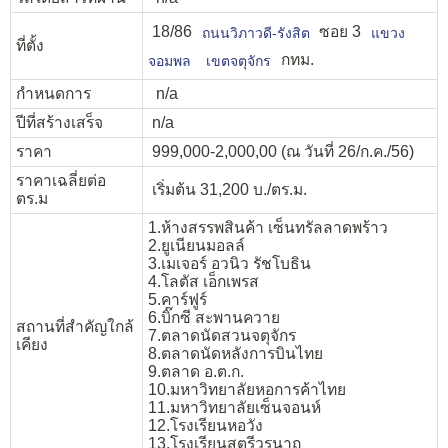
18/86
ซอย 3
ถนนวิภาวดี-รังสิต
แขวง
ที่ตั้ง
กทม.
จอมพล
เขตจตุจักร
กำหนดการ
n/a
ปีที่สร้างเสร็จ
n/a
ราคา
999,000-2,000,00 (ณ วันที่ 26/ก.ค./56)
ราคาเฉลี่ยต่อ
เริ่มต้น 31,200 บ./ตร.ม.
ตร.ม
1.ห้างสรรพสินค้า เซ็นทรัลลาดพร้าว
2.ยูเนียนมอลล์
3.เมเจอร์ อวนิว รัชโบธิน
4.โลตัส เอ็กเพรส
5.คาร์ฟูร์
6.บิ๊กซี สะพานควาย
สถานที่สำคัญใกล้
7.ตลาดนัดสวนจตุจักร
เคียง
8.ตลาดนัดหลังการบินไทย
9.ตลาด อ.ต.ก.
10.มหาวิทยาลัยหอการค้าไทย
11.มหาวิทยาลัยเซ็นจอนห์
12.โรงเรียนหอวัง
13.โรงเรียนสตรีวรนาถ