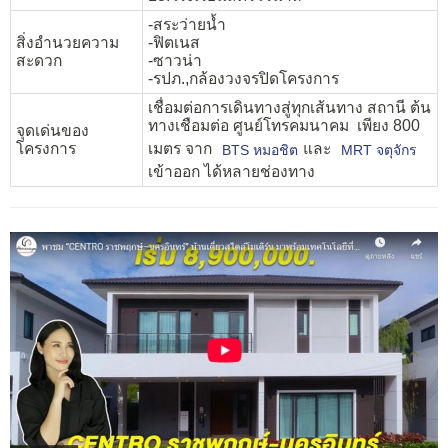
-สระว่ายน้ำ
สิ่งอำนวยความ
-ฟิตเนส
สะดวก
-ซาวน่า
-รปภ.,กล้องวงจรปิดโครงการ
เชื่อมต่อการเดินทางสู่ทุกเส้นทาง สถานี ต้น
ทางเชือมต่อ ศูนย์โทรคมนาคม เพียง 800
จุดเด่นของ
โครงการ
เมตร จาก
และ
BTS หมอชิต
MRT จตุจักร
เข้าออก ได้หลายช่องทาง