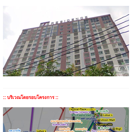
:: บริเวณโดยรอบโครงการ ::