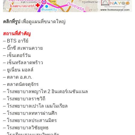
คลิกที่รูป
เพื่อดูแผนที่ขนาดใหญ่
สถานที่สำคัญ
– BTS อารีย์
– บิ๊กซี สะพานควาย
– เซ็นเตอร์วัน
– เซ็นทรัลลาดพร้าว
– ยูเนี่ยน มอลล์
– ตลาด อ.ต.ก.
– ตลาดนัดจตุจักร
– โรงพยาบาลพญาไท 2 อินเตอร์เนชันแนล
– โรงพยาบาลราชวิถี
– โรงพยาบาลเปาโล เมมโมเรียล
– โรงพยาบาลทหารผ่านศึก
– โรงพยาบาลประสานมิตร
– โรงพยาบาลวิชัยยุทธ
– โรงเรียนสามแสนวิทยาลัย