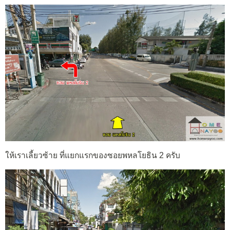
ให้เราเลี้ยวซ้าย ที่แยกแรกของซอยพหลโยธิน 2 ครับ