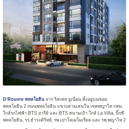
D’Rouvre พหลโยธิน
จาก
ริสเชส ยูเนี่ยน ตั้งอยู่บนซอย
พหลโยธิน 2 ถนนพหลโยธิน แขวงสามเสนใน เขตพญาไท กทม.
ใกล้รถไฟฟ้า BTS อารีย์ และ BTS สนามเป้า ใกล้ La Villa, บิ๊กซี
พหลโยธิน, รร.ธำรงค์วิทย์, รพ.เปาโลเมโมเรียล และ รพ.พญาไท 2