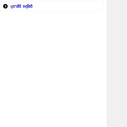
บุราสิริ จตุโชติ