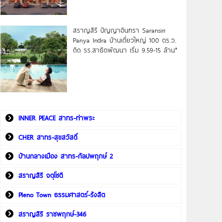
สราญสิริ ปัญญาอินทรา Saransiri
Panya Indra บ้านเดี่ยวใหญ่ 100 ตร.ว.
ดิด รร.สาธิตพัฒนา เริ่ม 9.59-15 ล้าน*
INNER PEACE สาทร-ท่าพระ
CHER สาทร-สุขสวัสดิ์
บ้านกลางเมือง สาทร-กัลปพฤกษ์ 2
สราญสิริ จตุโชติ
Pleno Town ธรรมศาสตร์-รังสิต
สราญสิริ ราชพฤกษ์-346