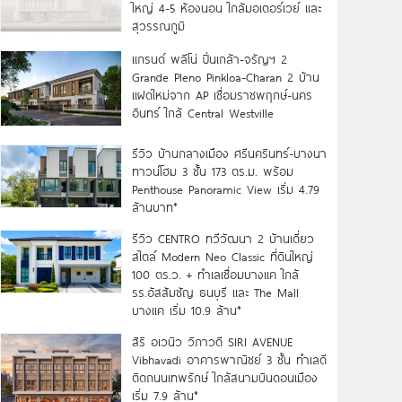
ใหญ่ 4-5 ห้องนอน ใกล้มอเตอร์เวย์ และ
สุวรรณภูมิ
แกรนด์ พลีโน่ ปิ่นเกล้า-จรัญฯ 2
Grande Pleno Pinkloa-Charan 2 บ้าน
แฝดใหม่จาก AP เชื่อมราชพฤกษ์-นคร
อินทร์ ใกล้ Central Westville
รีวิว บ้านกลางเมือง ศรีนครินทร์-บางนา
ทาวน์โฮม 3 ชั้น 173 ตร.ม. พร้อม
Penthouse Panoramic View เริ่ม 4.79
ล้านบาท*
รีวิว CENTRO ทวีวัฒนา 2 บ้านเดี่ยว
สไตล์ Modern Neo Classic ที่ดินใหญ่
100 ตร.ว. + ทำเลเชื่อมบางแค ใกล้
รร.อัสสัมชัญ ธนบุรี และ The Mall
บางแค เริ่ม 10.9 ล้าน*
สิริ อเวนิว วิภาวดี SIRI AVENUE
Vibhavadi อาคารพาณิชย์ 3 ชั้น ทำเลดี
ติดถนนเทพรักษ์ ใกล้สนามบินดอนเมือง
เริ่ม 7.9 ล้าน*