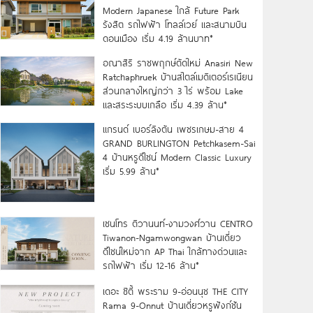
Modern Japanese ใกล้ Future Park
รังสิต รถไฟฟ้า โทลล์เวย์ และสนามบิน
ดอนเมือง เริ่ม 4.19 ล้านบาท*
อณาสิริ ราชพฤกษ์ตัดใหม่ Anasiri New
Ratchaphruek บ้านสไตล์เมดิเตอร์เรเนียน
ส่วนกลางใหญ่กว่า 3 ไร่ พร้อม Lake
และสระระบบเกลือ เริ่ม 4.39 ล้าน*
แกรนด์ เบอร์ลิงตัน เพชรเกษม-สาย 4
GRAND BURLINGTON Petchkasem-Sai
4 บ้านหรูดีไซน์ Modern Classic Luxury
เริ่ม 5.99 ล้าน*
เซนโทร ติวานนท์-งามวงศ์วาน CENTRO
Tiwanon-Ngamwongwan บ้านเดี่ยว
ดีไซน์ใหม่จาก AP Thai ใกล้ทางด่วนและ
รถไฟฟ้า เริ่ม 12-16 ล้าน*
เดอะ ซิตี้ พระราม 9-อ่อนนุช THE CITY
Rama 9-Onnut บ้านเดี่ยวหรูฟังก์ชัน