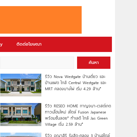
ry
ติดต่อโฆษณา
ค้นหา
รีวิว Nova Westgate บ้านเดี่ยว และ
บ้านแฝด ใกล้ Central Westgate และ
MRT คลองบางไผ่ เริ่ม 4.29 ล้าน*
รีวิว RESEO HOME กาญจนา-เวสต์เกต
ทาวน์โฮมใหม่ สไตล์ Fusion Japanese
พร้อมชั้นลอย* ทำเลดี ใกล้ Jas Green
Village เริ่ม 2.59 ล้าน*
รีวิว อณาสิริ รังสิต-คลอง 3 บ้านสไตล์