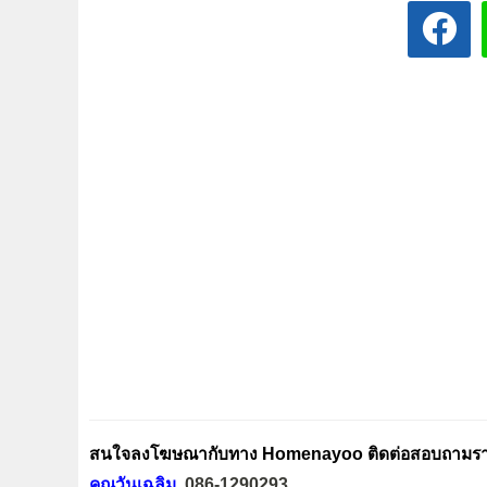
สนใจลงโฆษณากับทาง Homenayoo ติดต่อสอบถามรายล
คุณวันเฉลิม
086-1290293