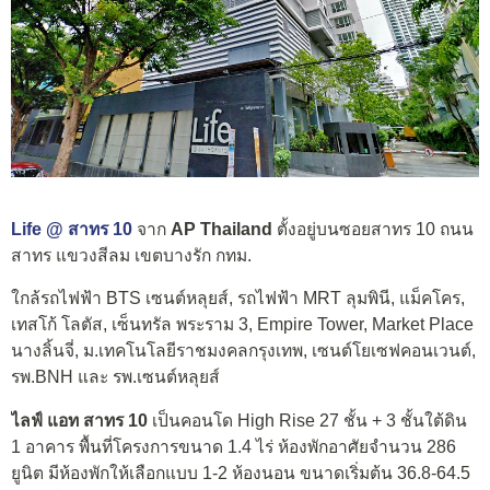
Life @ สาทร 10
จาก
AP Thailand
ตั้งอยู่บนซอยสาทร 10 ถนน
สาทร แขวงสีลม เขตบางรัก กทม.
ใกล้รถไฟฟ้า BTS เซนต์หลุยส์, รถไฟฟ้า MRT ลุมพินี, แม็คโคร,
เทสโก้ โลตัส, เซ็นทรัล พระราม 3, Empire Tower, Market Place
นางลิ้นจี่, ม.เทคโนโลยีราชมงคลกรุงเทพ, เซนต์โยเซฟคอนเวนต์,
รพ.BNH และ รพ.เซนต์หลุยส์
ไลฟ์ แอท สาทร 10
เป็นคอนโด High Rise 27 ชั้น + 3 ชั้นใต้ดิน
1 อาคาร พื้นที่โครงการขนาด 1.4 ไร่ ห้องพักอาศัยจำนวน 286
ยูนิต มีห้องพักให้เลือกแบบ
1-2 ห้องนอน
ขนาดเริ่มต้น
36.8-64.5