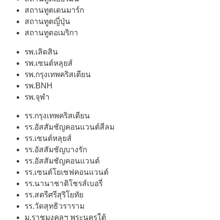
สถานทูตเดนมาร์ก
สถานทูตญี่ปุ่น
สถานทูตอเมริกา
รพ.เลิดสิน
รพ.เซนต์หลุยส์
รพ.กรุงเทพคริสเตียน
รพ.BNH
รพ.จุฬา
รร.กรุงเทพคริสเตียน
รร.อัสสัมชัญคอนแวนต์สีลม
รร.เซนต์หลุยส์
รร.อัสสัมชัญบางรัก
รร.อัสสัมชัญคอนแวนต์
รร.เซนต์โยเซฟคอนแวนต์
รร.นานาชาติโชรส์เบอรี่
รร.สตรีศรีสุริโยทัย
รร.วัดสุทธิวราราม
ม.ราชมงคลฯ พระนครใต้