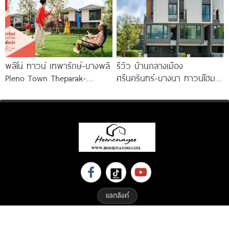
คมฯ ลาดกระบัง และสนามบิน
สุวรรณภูมิ
พลีโน่ ทาวน์ เทพารักษ์-บางพลี
รีวิว บ้านกลางเมือง
Pleno Town Theparak-
ศรีนครินทร์-บางนา ทาวน์โฮม 3
Bangphli ทาวน์โฮมและบ้านแฝด
ชั้น 173 ตร.ม. พร้อม
ใหม่จาก AP เริ่ม 1.xx
Penthouse
แลกลิงค์