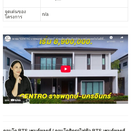
จุดเด่นของ
n/a
โครงการ
คอนโด BTS เซนต์หลุยส์ / คอนโดติดรถไฟฟ้า BTS เซนต์หลุยส์