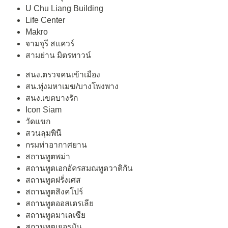
U Chu Liang Building
Life Center
Makro
จามจุรี สแควร์
สามย่าน มิตรทาวน์
สนง.ตรวจคนเข้าเมือง
สน.ทุ่งมหาเมฆ/บางโพงพาง
สนง.เขตบางรัก
Icon Siam
วัดแขก
สวนลุมพินี
กรมท่าอากาศยาน
สถานทูตพม่า
สถานทูตเอกอัครสมณทูตวาติกัน
สถานทูตฝรั่งเศส
สถานทูตสิงคโปร์
สถานทูตออสเตรเลีย
สถานทูตมาเลเซีย
สถานทูตเยอรมัน