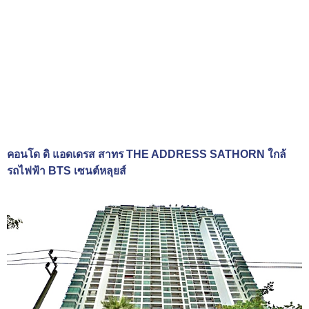
คอนโด ดิ แอดเดรส สาทร THE ADDRESS SATHORN ใกล้
รถไฟฟ้า BTS เซนต์หลุยส์