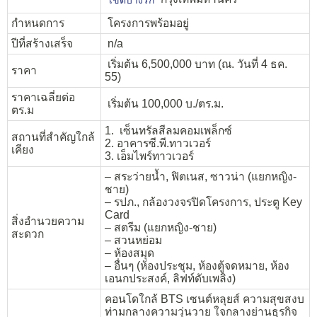
กำหนดการ
โครงการพร้อมอยู่
ปีที่สร้างเสร็จ
n/a
เริ่มต้น 6,500,000 บาท (ณ. วันที่ 4 ธค.
ราคา
55)
ราคาเฉลี่ยต่อ
เริ่มต้น 100,000 บ./ตร.ม.
ตร.ม
1. เซ็นทรัลสีลมคอมเพล็กซ์
สถานที่สำคัญใกล้
2. อาคารซี.พี.ทาวเวอร์
เคียง
3. เอ็มไพร์ทาวเวอร์
– สระว่ายน้ำ, ฟิตเนส, ซาวน่า (แยกหญิง-
ชาย)
– รปภ., กล้องวงจรปิดโครงการ, ประตู Key
Card
สิ่งอำนวยความ
– สตรีม (แยกหญิง-ชาย)
สะดวก
– สวนหย่อม
– ห้องสมุด
– อื่นๆ (ห้องประชุม, ห้องตู้จดหมาย, ห้อง
เอนกประสงค์, ลิฟท์ดับเพลิง)
คอนโดใกล้ BTS เซนต์หลุยส์ ความสุขสงบ
ท่ามกลางความวุ่นวาย ใจกลางย่านธุรกิจ