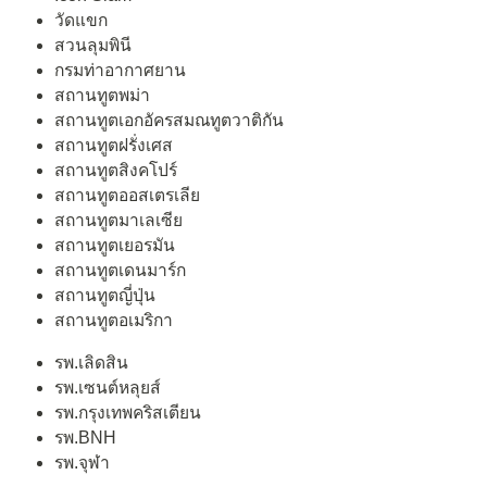
วัดแขก
สวนลุมพินี
กรมท่าอากาศยาน
สถานทูตพม่า
สถานทูตเอกอัครสมณทูตวาติกัน
สถานทูตฝรั่งเศส
สถานทูตสิงคโปร์
สถานทูตออสเตรเลีย
สถานทูตมาเลเซีย
สถานทูตเยอรมัน
สถานทูตเดนมาร์ก
สถานทูตญี่ปุ่น
สถานทูตอเมริกา
รพ.เลิดสิน
รพ.เซนต์หลุยส์
รพ.กรุงเทพคริสเตียน
รพ.BNH
รพ.จุฬา