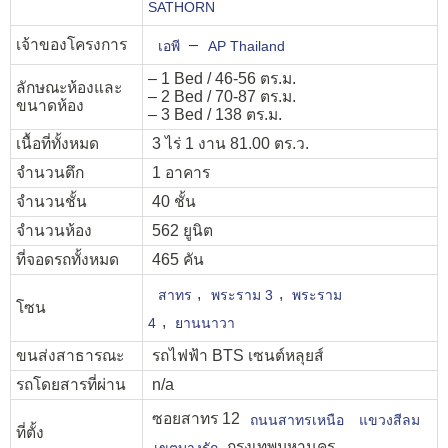
SATHORN
เจ้าของโครงการ
–
เอพี
AP Thailand
– 1 Bed / 46-56 ตร.ม.
ลักษณะห้องและ
– 2 Bed / 70-87 ตร.ม.
ขนาดห้อง
– 3 Bed / 138 ตร.ม.
เนื้อที่ทั้งหมด
3 ไร่ 1 งาน 81.00 ตร.ว.
จำนวนตึก
1 อาคาร
จำนวนชั้น
40 ชั้น
จำนวนห้อง
562 ยูนิต
ที่จอดรถทั้งหมด
465 คัน
,
,
สาทร
พระราม 3
พระราม
โซน
,
4
ยานนาวา
ขนส่งสาธารณะ
รถไฟฟ้า BTS เซนต์หลุยส์
รถโดยสารที่ผ่าน
n/a
ซอยสาทร 12
ถนนสาทรเหนือ
แขวงสีลม
ที่ตั้ง
กรุงเทพมหานคร
เขตบางรัก