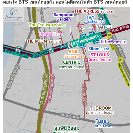
คอนโด BTS เซนต์หลุยส์ / คอนโดติดรถไฟฟ้า BTS เซนต์หลุยส์