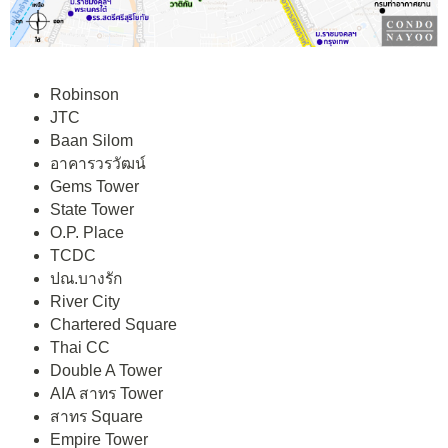
Robinson
JTC
Baan Silom
อาคารวรวัฒน์
Gems Tower
State Tower
O.P. Place
TCDC
ปณ.บางรัก
River City
Chartered Square
Thai CC
Double A Tower
AIA สาทร Tower
สาทร Square
Empire Tower