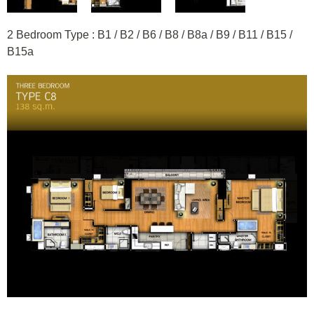
2 Bedroom Type : B1 / B2 / B6 / B8 / B8a / B9 / B11 / B15 /
B15a