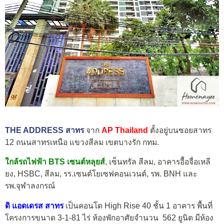
THE ADDRESS สาทร
จาก
AP Thailand
ตั้งอยู่บนซอยสาทร
12 ถนนสาทรเหนือ แขวงสีลม เขตบางรัก กทม.
ใกล้
รถไฟฟ้า BTS เซนต์หลุยส์
, เซ็นทรัล สีลม, อาคารอื้อจื่อเหลี
ยง, HSBC, สีลม, รร.เซนต์โยเซฟคอนเวนต์, รพ. BNH และ
รพ.จุฬาลงกรณ์
ดิ แอดเดรส สาทร
เป็นคอนโด High Rise 40 ชั้น 1 อาคาร พื้นที่
โครงการขนาด 3-1-81 ไร่ ห้องพักอาศัยจำนวน 562 ยูนิต มีห้อง