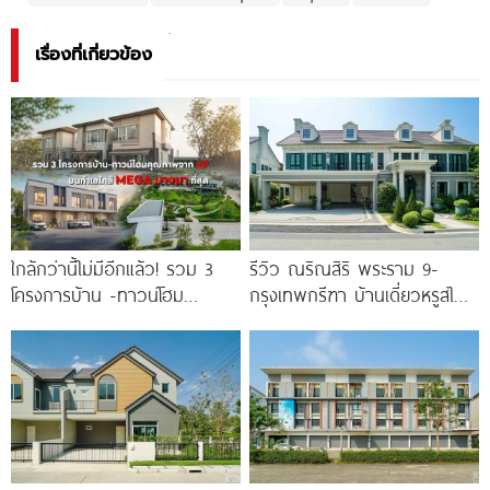
เรื่องที่เกี่ยวข้อง
ใกล้กว่านี้ไม่มีอีกแล้ว! รวม 3
รีวิว ณริณสิริ พระราม 9-
โครงการบ้าน -ทาวน์โฮม
กรุงเทพกรีฑา บ้านเดี่ยวหรูสไตล์
คุณภาพจาก AP บนทำเลหลัง
Georgian Revival มี
MEGA บางนา เพียง
Clubhouse วิวทะเลสาบ