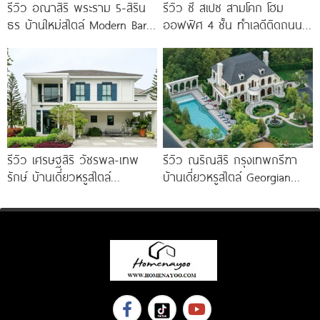
รีวิว อณาสิริ พระราม 5-สิริน
รีวิว ซี สเปซ สามโคก โฮม
ธร บ้านใหม่สไตล์ Modern Barn
ออฟฟิศ 4 ชั้น ทำเลดีติดถนน
House ใกล้ทางด่วนศรีรัช
ใหญ่ ใกล้ Makro
รีวิว เศรษฐสิริ วัชรพล-เทพ
รีวิว ณริณสิริ กรุงเทพกรีฑา
รักษ์ บ้านเดี่ยวหรูสไตล์
บ้านเดี่ยวหรูสไตล์ Georgian
Georgian ส่วนกลางใหญ่วิว
Revival ใกล้ รร.นานาชาติ
ทะเลสาบ ทำเลใกล้รถไฟฟ้า และ
Brighton College
ทางด่วน 3 สาย