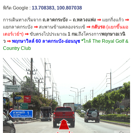
พิกัด Google :
13.708383, 100.807038
การเดินทางเริ่มจาก
ถ.ลาดกระบัง – ถ.หลวงแพ่ง
⇒
แยกกิ่งแก้ว
⇒
แยกลาดกระบัง
⇒
สะพานข้ามคลองจระเข้
⇒
กลับรถ
(แยกขึ้นมอ
เตอร์เวย์ฯ)
⇒
ขับตรงไปประมาณ
1 กม.
ถึงโครงการ
พฤกษาอเวนิ
ว
⇒
พฤกษาวิลล์ 60 ลาดกระบัง-อ่อนนุช
*
ใกล้ The Royal Golf &
Country Club