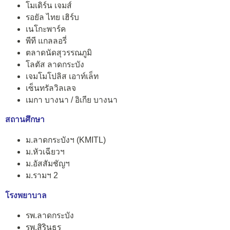
โมเดิร์น เจมส์
รอยัล ไทย เฮิร์บ
เนโกะพาร์ค
พีที แกลลอรี่
ตลาดนัดสุวรรณภูมิ
โลตัส ลาดกระบัง
เจมโมโปลิส เอาท์เล็ท
เซ็นทรัลวิลเลจ
เมกา บางนา / อิเกีย บางนา
สถานศึกษา
ม.ลาดกระบังฯ (KMITL)
ม.หัวเฉียวฯ
ม.อัสสัมชัญฯ
ม.รามฯ 2
โรงพยาบาล
รพ.ลาดกระบัง
รพ.สิรินธร