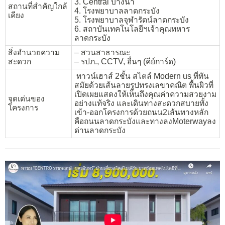
3. Central บางนา
สถานที่สำคัญใกล้
4. โรงพยาบาลลาดกระบัง
เคียง
5. โรงพยาบาลจุฬารัตน์ลาดกระบัง
6. สถาบันเทคโนโลยีฯเจ้าคุณทหาร
ลาดกระบัง
สิ่งอำนวยความ
– สวนสาธารณะ
สะดวก
– รปภ., CCTV, อื่นๆ (คีย์การ์ด)
ทาวน์เฮาส์ 2ชั้น สไตล์ Modern us ที่ทัน
สมัยด้วยเส้นลายรูปทรงเลขาคณิต พื้นผิวที่
เปิดเผยแสดงให้เห็นถึงคุณค่าความสวยงาม
จุดเด่นของ
อย่างแท้จริง และเดินทางสะดวกสบายทั้ง
โครงการ
เข้า-ออกโครงการด้วยถนน2เส้นทางหลัก
คือถนนลาดกระบังและทางลงMoterwayลง
ด่านลาดกระบัง