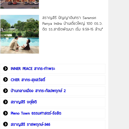
สราญสิริ ปัญญาอินทรา Saransiri
Panya Indra บ้านเดี่ยวใหญ่ 100 ตร.ว.
ดิด รร.สาธิตพัฒนา เริ่ม 9.59-15 ล้าน*
INNER PEACE สาทร-ท่าพระ
CHER สาทร-สุขสวัสดิ์
บ้านกลางเมือง สาทร-กัลปพฤกษ์ 2
สราญสิริ จตุโชติ
Pleno Town ธรรมศาสตร์-รังสิต
สราญสิริ ราชพฤกษ์-346