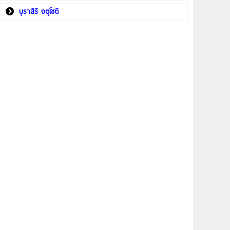
บุราสิริ จตุโชติ