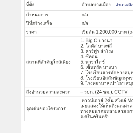
ที่ตั้ง
ตำบลบางเมือง
อำเภอเมื
กำหนดการ
n/a
ปีที่สร้างเสร็จ
n/a
ราคา
เริ่มต้น 1,200,000 บาท (ณ.
1. Big C บางนา
2. โลตัส บางพลี
3. คาร์ฟูร สำโรง
4. ซีคอน
สถานที่สำคัญใกล้เคียง
5. พาราไดซ์
6. เซ็นทรัล บางนา
7. โรงเรียนสารพัดช่างสม
8. โรงเรียนอัสสัมชัญสมุท
9. โรงพยาบาลเปาโลฯ สม
สิ่งอำนวยความสะดวก
– รปภ. (24 ชม.), CCTV
ทาวน์เฮาส์ 2ชั้น สไตล์ Mo
เผยแสดงให้เห็นถึงคุณค่า
จุดเด่นของโครงการ
ทางคมนาคมหลายสาย อาทิ
ถ.ศรีนครินทร์ฯ