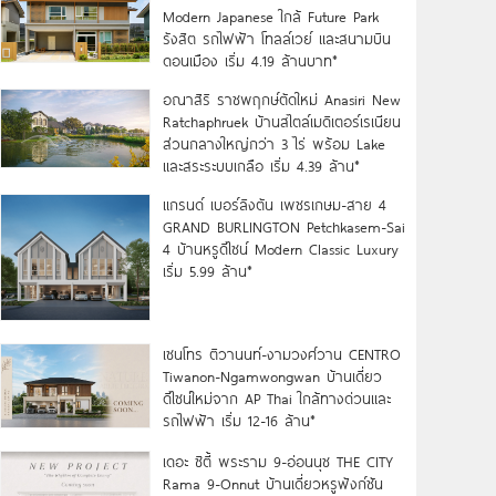
Modern Japanese ใกล้ Future Park
รังสิต รถไฟฟ้า โทลล์เวย์ และสนามบิน
ดอนเมือง เริ่ม 4.19 ล้านบาท*
อณาสิริ ราชพฤกษ์ตัดใหม่ Anasiri New
Ratchaphruek บ้านสไตล์เมดิเตอร์เรเนียน
ส่วนกลางใหญ่กว่า 3 ไร่ พร้อม Lake
และสระระบบเกลือ เริ่ม 4.39 ล้าน*
แกรนด์ เบอร์ลิงตัน เพชรเกษม-สาย 4
GRAND BURLINGTON Petchkasem-Sai
4 บ้านหรูดีไซน์ Modern Classic Luxury
เริ่ม 5.99 ล้าน*
เซนโทร ติวานนท์-งามวงศ์วาน CENTRO
Tiwanon-Ngamwongwan บ้านเดี่ยว
ดีไซน์ใหม่จาก AP Thai ใกล้ทางด่วนและ
รถไฟฟ้า เริ่ม 12-16 ล้าน*
เดอะ ซิตี้ พระราม 9-อ่อนนุช THE CITY
Rama 9-Onnut บ้านเดี่ยวหรูฟังก์ชัน