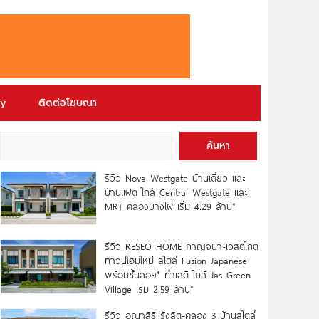
ry
ติดต่อโฆษณา
ค้นหา
รีวิว Nova Westgate บ้านเดี่ยว และ
บ้านแฝด ใกล้ Central Westgate และ
MRT คลองบางไผ่ เริ่ม 4.29 ล้าน*
รีวิว RESEO HOME กาญจนา-เวสต์เกต
ทาวน์โฮมใหม่ สไตล์ Fusion Japanese
พร้อมชั้นลอย* ทำเลดี ใกล้ Jas Green
Village เริ่ม 2.59 ล้าน*
รีวิว อณาสิริ รังสิต-คลอง 3 บ้านสไตล์