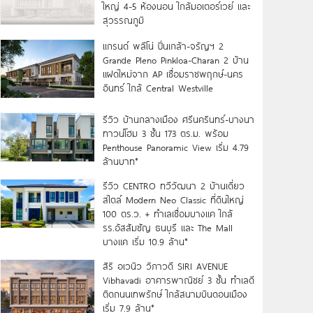
ใหญ่ 4-5 ห้องนอน ใกล้มอเตอร์เวย์ และ
สุวรรณภูมิ
แกรนด์ พลีโน่ ปิ่นเกล้า-จรัญฯ 2
Grande Pleno Pinkloa-Charan 2 บ้าน
แฝดใหม่จาก AP เชื่อมราชพฤกษ์-นคร
อินทร์ ใกล้ Central Westville
รีวิว บ้านกลางเมือง ศรีนครินทร์-บางนา
ทาวน์โฮม 3 ชั้น 173 ตร.ม. พร้อม
Penthouse Panoramic View เริ่ม 4.79
ล้านบาท*
รีวิว CENTRO ทวีวัฒนา 2 บ้านเดี่ยว
สไตล์ Modern Neo Classic ที่ดินใหญ่
100 ตร.ว. + ทำเลเชื่อมบางแค ใกล้
รร.อัสสัมชัญ ธนบุรี และ The Mall
บางแค เริ่ม 10.9 ล้าน*
สิริ อเวนิว วิภาวดี SIRI AVENUE
Vibhavadi อาคารพาณิชย์ 3 ชั้น ทำเลดี
ติดถนนเทพรักษ์ ใกล้สนามบินดอนเมือง
เริ่ม 7.9 ล้าน*