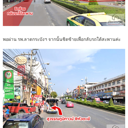
พอผ่าน รพ.ลาดกระบังฯ จากนั้นชิดซ้ายเพื่อกลับรถใต้สะพานค่ะ