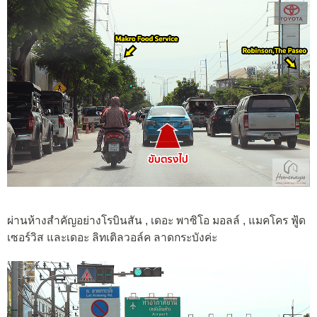
ผ่านห้างสำคัญอย่างโรบินสัน , เดอะ พาซิโอ มอลล์ , แมคโคร ฟู้ด
เซอร์วิส และเดอะ ลิทเติลวอล์ค ลาดกระบังค่ะ