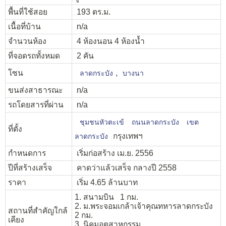
พื้นที่ใช้สอย
193 ตร.ม.
เนื้อที่บ้าน
n/a
จำนวนห้อง
4 ห้องนอน 4 ห้องน้ำ
ที่จอดรถทั้งหมด
2 คัน
โซน
,
ลาดกระบัง
บางนา
ขนส่งสาธารณะ
n/a
รถโดยสารที่ผ่าน
n/a
ชุมชนหัวตะเข้
ถนนลาดกระบัง
เขต
ที่ตั้ง
กรุงเทพฯ
ลาดกระบัง
กำหนดการ
เริ่มก่อสร้าง เม.ย. 2556
ปีที่สร้างเสร็จ
คาดว่าแล้วเสร็จ กลางปี 2558
ราคา
เริ่ม 4.65 ล้านบาท
1. สนามบิน 1 กม.
2. ม.พระจอมเกล้าเจ้าคุณทหารลาดกระบัง
สถานที่สำคัญใกล้
2 กม.
เคียง
3. นิคมอุตสาหกรรม