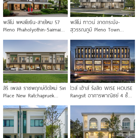
พลีโน่ พหลโยธิน-สายไหม 57
พลีโน่ ทาวน์ ลาดกระบัง-
Pleno Phaholyothin-Saimai
สุวรรณภูมิ Pleno Town
57 พรีเมียมทาวน์โฮมโครงการ
Ladkrabang-Suvarnabhumi
ใหม่จาก AP ทำเลใจกลาง
ทาวน์โฮมและบ้านแฝดใหม่ ใกล้นิ
สายไหม ใกล้
คมฯ ลาดกระบัง และสนามบิน
สุวรรณภูมิ
สิริ เพลส ราชพฤกษ์ตัดใหม่ Siri
ไวส์ เฮ้าส์ รังสิต WISE HOUSE
Place New Ratchapruek
Rangsit อาคารพาณิชย์ 4 ชั้น
ทาวน์โฮมดีไซน์ใหม่ Modern Loft
จาก