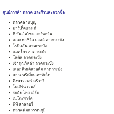
ศูนย์การค้า ตลาด และร้านสะดวกซื้อ
ตลาดลานบุญ
มาร์เก็ตแลนด์
ดิ วัน-โอโซน แอร์พอร์ต
เดอะ พาซิโอ มอลล์ ลาดกระบัง
โรบินสัน ลาดกระบัง
แมคโคร ลาดกระบัง
โลตัส ลาดกระบัง
เจ้าคุณวิลล่า ลาดกระบัง
เดอะ ลิทเติลวอล์ค ลาดกระบัง
สยามพรีเมี่ยมเอาท์เล็ต
คิงพาวเวอร์ ศรีวารี
โมเดิร์น เจมส์
รอยัล ไทย เฮิร์บ
เนโกะพาร์ค
พีที แกลลอรี่
ตลาดนัดสุวรรณภูมิ