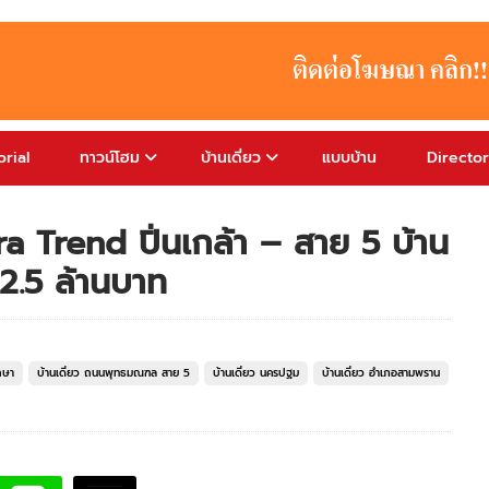
rial
ทาวน์โฮม
บ้านเดี่ยว
แบบบ้าน
Directo
ura Trend ปิ่นเกล้า – สาย 5 บ้าน
ม 2.5 ล้านบาท
กษา
บ้านเดี่ยว ถนนพุทธมณฑล สาย 5
บ้านเดี่ยว นครปฐม
บ้านเดี่ยว อำเภอสามพราน