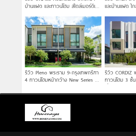
บ้านแฝด และทาวน์โฮม สไตล์เมอร์ดิเต
และบ้านแฝด ใก
อร์เรเนียน​ ใกล้ทางด่วน และ BTS แพ
สายสีม่วงใต้ สถ
รกษา
3.59
รีวิว Pleno พระราม 9-กรุงเทพกรีฑา
รีวิว CORDIZ 
4 ทาวน์โฮมหน้ากว้าง New Series สุด
ทาวน์โฮม 3 ชั้น
Premium
เชื่อมต่อเอกมั