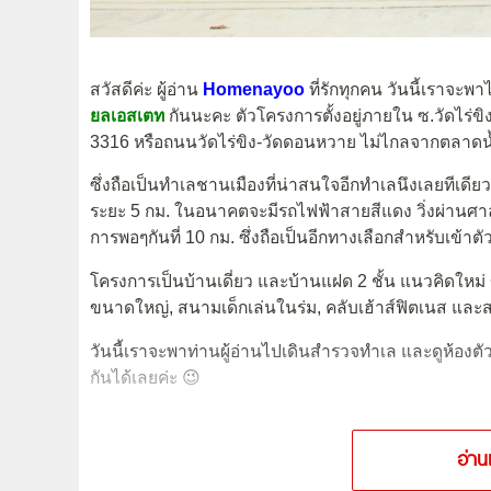
สวัสดีค่ะ ผู้อ่าน
Homenayoo
ที่รักทุกคน วันนี้เราจ
ยลเอสเตท
กันนะคะ ตัวโครงการตั้งอยู่ภายใน ซ.วัดไร่
3316 หรือถนนวัดไร่ขิง-วัดดอนหวาย ไม่ไกลจากตลาดน
ซึ่งถือเป็นทำเลชานเมืองที่น่าสนใจอีกทำเลนึงเลยทีเดี
ระยะ 5 กม. ในอนาคตจะมีรถไฟฟ้าสายสีแดง วิ่งผ่านศาล
การพอๆกันที่ 10 กม. ซึ่งถือเป็นอีกทางเลือกสำหรับเข้าตัว
โครงการเป็นบ้านเดี่ยว และบ้านแฝด 2 ชั้น แนวคิดใหม
ขนาดใหญ่, สนามเด็กเล่นในร่ม, คลับเฮ้าส์ฟิตเนส และส
วันนี้เราจะพาท่านผู้อ่านไปเดินสำรวจทำเล และดูห้องตัว
กันได้เลยค่ะ 😉
อ่าน