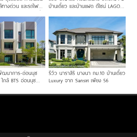
ล้ทางด่วน และรถไฟฟ้า
บ้านเดี่ยว และบ้านแฝด ดีไซน์ LAGOM
านีแยกประชาอุทิศ เริ่ม
ใกล้ BTS
พัฒนาการ-อ่อนนุช
รีวิว นาราสิริ บางนา กม.10 บ้านเดี่ยว
 ใกล้ BTS อ่อนนุช
Luxury จาก Sansiri เพียง 56
ย-ทองหล่อ