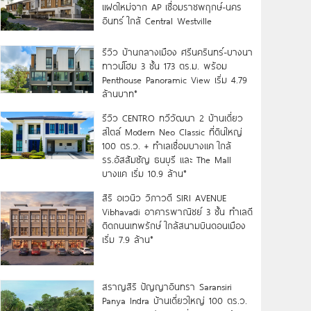
แฝดใหม่จาก AP เชื่อมราชพฤกษ์-นคร
อินทร์ ใกล้ Central Westville
รีวิว บ้านกลางเมือง ศรีนครินทร์-บางนา
ทาวน์โฮม 3 ชั้น 173 ตร.ม. พร้อม
Penthouse Panoramic View เริ่ม 4.79
ล้านบาท*
รีวิว CENTRO ทวีวัฒนา 2 บ้านเดี่ยว
สไตล์ Modern Neo Classic ที่ดินใหญ่
100 ตร.ว. + ทำเลเชื่อมบางแค ใกล้
รร.อัสสัมชัญ ธนบุรี และ The Mall
บางแค เริ่ม 10.9 ล้าน*
สิริ อเวนิว วิภาวดี SIRI AVENUE
Vibhavadi อาคารพาณิชย์ 3 ชั้น ทำเลดี
ติดถนนเทพรักษ์ ใกล้สนามบินดอนเมือง
เริ่ม 7.9 ล้าน*
สราญสิริ ปัญญาอินทรา Saransiri
Panya Indra บ้านเดี่ยวใหญ่ 100 ตร.ว.