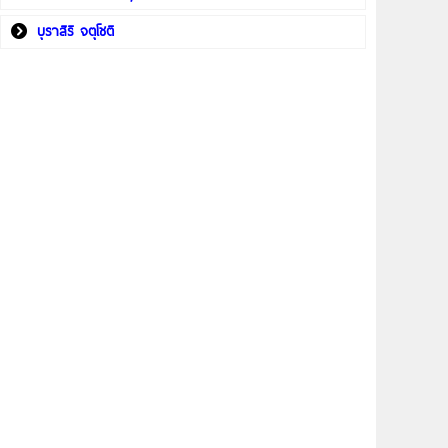
บุราสิริ จตุโชติ