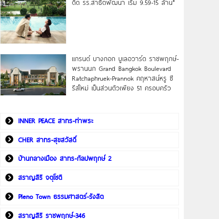
ดิด รร.สาธิตพัฒนา เริ่ม 9.59-15 ล้าน*
แกรนด์ บางกอก บูเลอวาร์ด ราชพฤกษ์-
พรานนก Grand Bangkok Boulevard
Ratchaphruek-Prannok คฤหาสน์หรู ซี
รีส์ใหม่ เป็นส่วนตัวเพียง 51 ครอบครัว
INNER PEACE สาทร-ท่าพระ
CHER สาทร-สุขสวัสดิ์
บ้านกลางเมือง สาทร-กัลปพฤกษ์ 2
สราญสิริ จตุโชติ
Pleno Town ธรรมศาสตร์-รังสิต
สราญสิริ ราชพฤกษ์-346