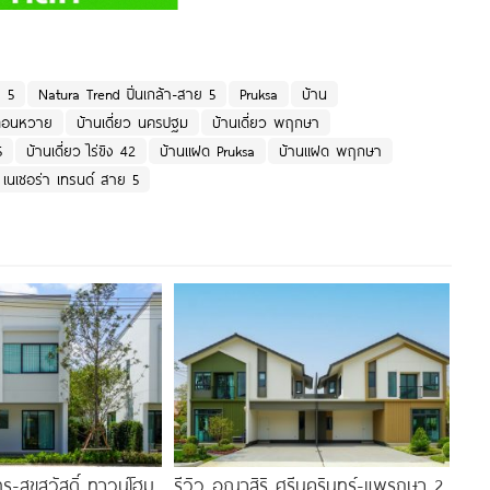
i 5
Natura Trend ปิ่นเกล้า-สาย 5
Pruksa
บ้าน
 ดอนหวาย
บ้านเดี่ยว นครปฐม
บ้านเดี่ยว พฤกษา
5
บ้านเดี่ยว ไร่ขิง 42
บ้านแฝด Pruksa
บ้านแฝด พฤกษา
เนเชอร่า เทรนด์ สาย 5
ร-สุขสวัสดิ์ ทาวน์โฮม
รีวิว อณาสิริ ศรีนครินทร์-แพรกษา 2