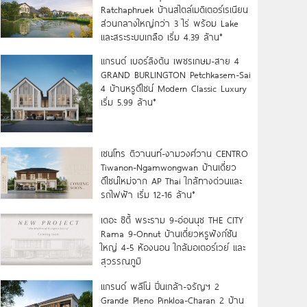
Ratchaphruek บ้านสไตล์เมดิเตอร์เรเนียน
ส่วนกลางใหญ่กว่า 3 ไร่ พร้อม Lake
และสระระบบเกลือ เริ่ม 4.39 ล้าน*
แกรนด์ เบอร์ลิงตัน เพชรเกษม-สาย 4
GRAND BURLINGTON Petchkasem-Sai
4 บ้านหรูดีไซน์ Modern Classic Luxury
เริ่ม 5.99 ล้าน*
เซนโทร ติวานนท์-งามวงศ์วาน CENTRO
Tiwanon-Ngamwongwan บ้านเดี่ยว
ดีไซน์ใหม่จาก AP Thai ใกล้ทางด่วนและ
รถไฟฟ้า เริ่ม 12-16 ล้าน*
เดอะ ซิตี้ พระราม 9-อ่อนนุช THE CITY
Rama 9-Onnut บ้านเดี่ยวหรูฟังก์ชัน
ใหญ่ 4-5 ห้องนอน ใกล้มอเตอร์เวย์ และ
สุวรรณภูมิ
แกรนด์ พลีโน่ ปิ่นเกล้า-จรัญฯ 2
Grande Pleno Pinkloa-Charan 2 บ้าน