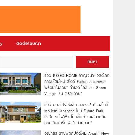
ry
ติดต่อโฆษณา
ค้นหา
รีวิว RESEO HOME กาญจนา-เวสต์เกต
ทาวน์โฮมใหม่ สไตล์ Fusion Japanese
พร้อมชั้นลอย* ทำเลดี ใกล้ Jas Green
Village เริ่ม 2.59 ล้าน*
รีวิว อณาสิริ รังสิต-คลอง 3 บ้านสไตล์
Modern Japanese ใกล้ Future Park
รังสิต รถไฟฟ้า โทลล์เวย์ และสนามบิน
ดอนเมือง เริ่ม 4.19 ล้านบาท*
อณาสิริ ราชพฤกษ์ตัดใหม่ Anasiri New