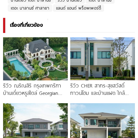
บ้านเดี่ยว เดอะ บาลานซ์
รีวิว บ้านเดี่ยว
เดอะ บาลานซ์
เดอะ บาลานซ์ ศาลายา
แลนด์ แอนด์ พร็อพเพอร์ตี้
เรื่องที่เกี่ยวข้อง
รีวิว ณริณสิริ กรุงเทพกรีฑา
รีวิว CHER สาทร-สุขสวัสดิ์
บ้านเดี่ยวหรูสไตล์ Georgian
ทาวน์โฮม และบ้านแฝด ใกล้
Revival ใกล้ รร.นานาชาติ
ทางด่วน และรถไฟฟ้าสายสีม่วง
Brighton College
ใต้ สถานีแยกประชาอุทิศ เริ่ม
3.59