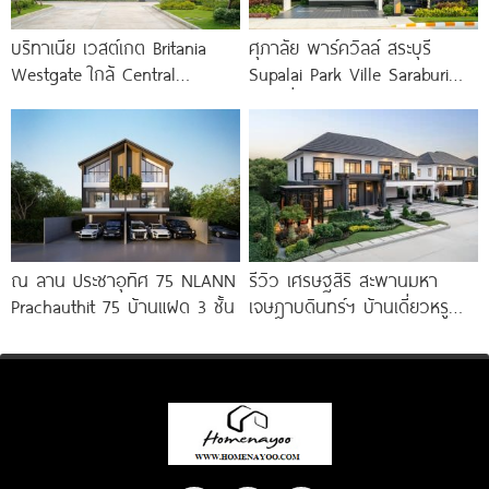
บริทาเนีย เวสต์เกต Britania
ศุภาลัย พาร์ควิลล์ สระบุรี
Westgate ใกล้ Central
Supalai Park Ville Saraburi
Westgate และรถไฟฟ้า MRT
บ้านเดี่ยวและบ้านแฝดซีรีส์ใหม่
สถานีคลองบางไผ่
บนทำเลติดถนนใหญ่ เริ่ม
ณ ลาน ประชาอุทิศ 75 NLANN
รีวิว เศรษฐสิริ สะพานมหา
Prachauthit 75 บ้านแฝด 3 ชั้น
เจษฎาบดินทร์ฯ บ้านเดี่ยวหรู
สไตล์ Berlin Architecture​ ใกล้
รถไฟฟ้า และทางด่วน เริ่ม 15.9