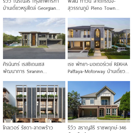
รีวิว ณริณสิริ กรุงเทพกรีฑา
พลีโน่ ทาวน์ ลาดกระบัง-
บ้านเดี่ยวหรูสไตล์ Georgian
สุวรรณภูมิ Pleno Town
Revival ใกล้ รร.นานาชาติ
Ladkrabang-Suvarnabhumi
Brighton College
ทาวน์โฮมและบ้านแฝดใหม่ ใกล้นิ
คมฯ ลาดกระบัง และสนามบิน
สุวรรณภูมิ
ศิรนินทร์ เรสซิเดนเซส
เรข พัทยา-มอเตอร์เวย์ REKHA
พัฒนาการ Siraninn
Pattaya-Motorway บ้านเดี่ยว
Residences Phatthanakan
หรู Modern Classic ทำเลติด
บ้านเดี่ยวระดับ Super Luxury
มอเตอร์เวย์ ใกล้นานาชาตชั้นนำ
เริ่ม
เริ่ม
โคลเวอร์ รัชดา-ลาดพร้าว
รีวิว สราญสิริ ราชพฤกษ์-346