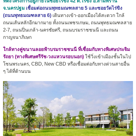
ที่ตั้งโครงการอยู่ภายในซอยไร่ขิง 42 ต.ไร่ขิง อ.สามพราน
จ.นครปฐม
เชื่อมต่อถนนพุทธมณฑลสาย 5 และซอยวัดไร่ขิง
(ถนนพุทธมณฑลสาย 6)
เดินทางเข้า-ออกเมืองได้สะดวก ใกล้
ถนนเส้นหลักอีกมากมาย ทั้งถนนเพชรเกษม, ถนนพุทธมณฑลสาย
2-7, ถนนปิ่นเกล้า-นครชัยศรี, ถนนบรมราชชนนี และถนน
กาญจนาภิเษก
ใกล้ทางคู่ขนานลอยฟ้าบรมราชชนนี ที่เชื่อมกับทางพิเศษประจิม
รัถยา (ทางพิเศษศรีรัช-วงแหวนรอบนอก)
ใช้วิ่งเข้าเมืองชั้นในไป
โซนพระนคร, CBD, New CBD หรือเชื่อมต่อกับทางด่วนสายอื่น
ๆ ได้ที่ด้านบน