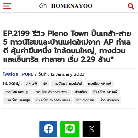
EP.2199 รีวิว Pleno Town ปิ่นเกล้า-สาย
5 ทาวน์โฮมและบ้านแฝดใหม่จาก AP ทำเล
ดี คุ้มค่ายืนหนึ่ง ใกล้ถนนใหญ่, ทางด่วน
และเซ็นทรัล ศาลายา เริ่ม 2.29 ล้าน*
โพสโดย : PURE
/ วันที่ : 12 January 2023
หมวดหมู่ :
AP เอพี
EP
ทาวน์โฮม / ทาวน์เฮ้าส์
ทาวน์โฮม AP เอพี
ทาวน์โฮม นครปฐม
ทาวน์โฮม อำเภอสามพราน
บ้านเดี่ยว
บ้านเดี่ยว AP เอพี
บ้านเดี่ยว นครปฐม
บ้านเดี่ยว อำเภอสามพราน
รีวิว ทาวน์โฮม
รีวิว บ้านเดี่ยว