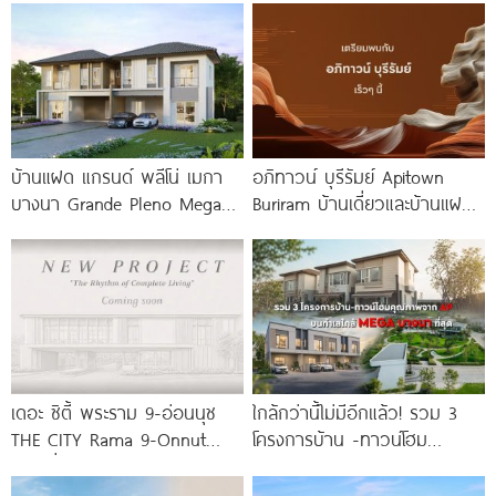
บ้านแฝด แกรนด์ พลีโน่ เมกา
อภิทาวน์ บุรีรัมย์ Apitown
บางนา Grande Pleno Mega
Buriram บ้านเดี่ยวและบ้านแฝดซี
Bangna ติด
รีส์ใหม่จาก AP ติดถนนบุรีรัมย์-
นางรอง พร้อม Fitness 24
เดอะ ซิตี้ พระราม 9-อ่อนนุช
ใกล้กว่านี้ไม่มีอีกแล้ว! รวม 3
THE CITY Rama 9-Onnut
โครงการบ้าน -ทาวน์โฮม
บ้านเดี่ยวหรูฟังก์ชันใหญ่ 4-5
คุณภาพจาก AP บนทำเลหลัง
MEGA บางนา เพียง