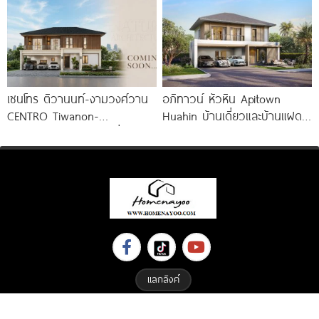
เซนโทร ติวานนท์-งามวงศ์วาน
อภิทาวน์ หัวหิน Apitown
CENTRO Tiwanon-
Huahin บ้านเดี่ยวและบ้านแฝด
Ngamwongwan บ้านเดี่ยว
2 ชั้น จาก AP
ดีไซน์ใหม่จาก AP Thai ใกล้
ทางด่วนและรถไฟฟ้า เริ่ม 12-16
แลกลิงค์