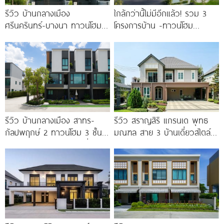
รีวิว บ้านกลางเมือง
ใกล้กว่านี้ไม่มีอีกแล้ว! รวม 3
ศรีนครินทร์-บางนา ทาวน์โฮม 3
โครงการบ้าน -ทาวน์โฮม
ชั้น 173 ตร.ม. พร้อม
คุณภาพจาก AP บนทำเลหลัง
Penthouse
MEGA บางนา เพียง
รีวิว บ้านกลางเมือง สาทร-
รีวิว สราญสิริ แกรนเด พุทธ
กัลปพฤกษ์ 2 ทาวน์โฮม 3 ชั้น
มณฑล สาย 3 บ้านเดี่ยวสไตล์
ติดถนนใหญ่กัลปพฤกษ์ เชื่อมต่อ
Modern Farmhouse 100
สาทร เพียง