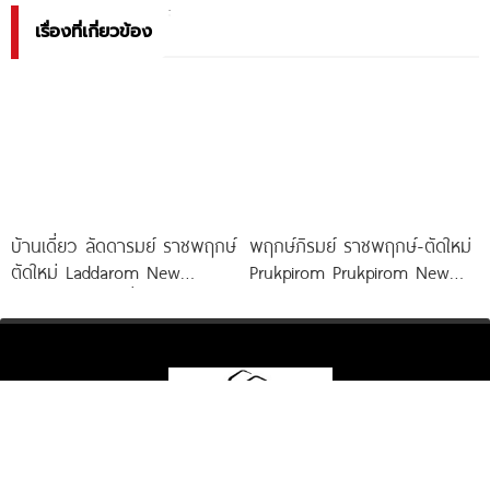
เรื่องที่เกี่ยวข้อง
บ้านเดี่ยว ลัดดารมย์ ราชพฤกษ์
พฤกษ์ภิรมย์ ราชพฤกษ์-ตัดใหม่
ตัดใหม่ Laddarom New
Prukpirom Prukpirom New
Ratchaphruek เริ่ม 10-25 ล้าน*
Ratchaphruek Road คฤหาสน์
หรู Neo