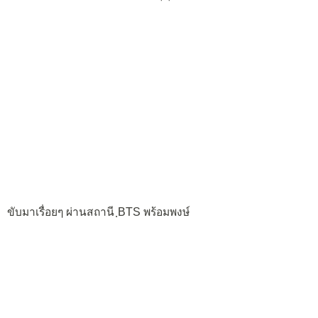
ขับมาเรื่อยๆ ผ่านสถานี ฺBTS พร้อมพงษ์