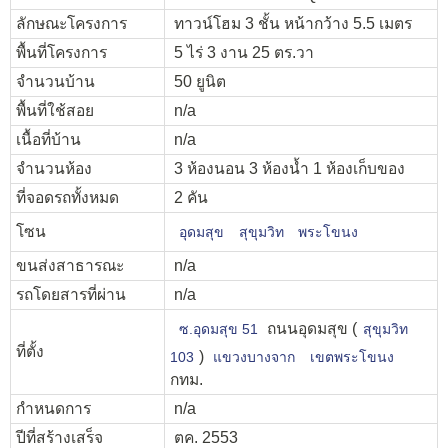
ลักษณะโครงการ
ทาวน์โฮม 3 ชั้น หน้ากว้าง 5.5 เมตร
พื้นที่โครงการ
5 ไร่ 3 งาน 25 ตร.วา
จำนวนบ้าน
50 ยูนิต
พื้นที่ใช้สอย
n/a
เนื้อที่บ้าน
n/a
จำนวนห้อง
3 ห้องนอน 3 ห้องน้ำ 1 ห้องเก็บของ
ที่จอดรถทั้งหมด
2 คัน
โซน
อุดมสุข
สุขุมวิท
พระโขนง
ขนส่งสาธารณะ
n/a
รถโดยสารที่ผ่าน
n/a
ถนนอุดมสุข (
ซ.อุดมสุข 51
สุขุมวิท
ที่ตั้ง
)
103
แขวงบางจาก
เขตพระโขนง
กทม.
กำหนดการ
n/a
ปีที่สร้างเสร็จ
ตค. 2553