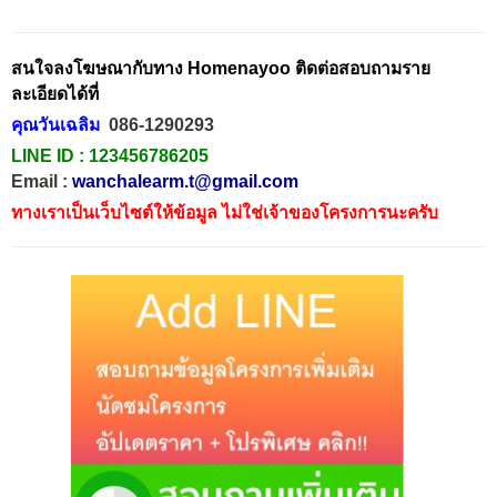
สนใจลงโฆษณากับทาง Homenayoo ติดต่อสอบถามราย
ละเอียดได้ที่
คุณวันเฉลิม
086-1290293
LINE ID :
123456786205
Email :
wanchalearm.t@gmail.com
ทางเราเป็นเว็บไซต์ให้ข้อมูล ไม่ใช่เจ้าของโครงการนะครับ