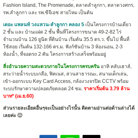
Fashion Island, The Promenade, ตลาดลำลูกกา, ตลาดวงศกร,
รพ.ลำลูกกา และ รพ.ซีจีเอช สายไหม เป็นต้น
เดอะ แพลนท์ วงแหวน-ลำลูกกา คลอง 5
เป็นโครงการบ้านเดี่ยว
2 ชั้น และ บ้านแฝด 2 ชั้น พื้นที่โครงการขนาด 49-2-82 ไร่
จำนวนบ้าน 126 ยูนิต ที่ดินบ้าน เริ่มต้น 35.5 ตร.ว. ขึ้นไป พื้นที่
ใช้สอย เริ่มต้น 132-166 ตร.ม. ฟังก์ชันบ้าน 3 ห้องนอน, 2-3
ห้องน้ำ, ที่จอดรถ 2 คัน โครงการสร้างเสร็จพร้อมอยู่
สิ่งอำนวยความสะดวกภายในโครงการครบครัน
อาทิ คลับเฮาส์,
สระว่ายน้ำระบบเกลือ, ฟิตเนส, สวนสาธารณะ, สนามเด็กเล่น,
เข้า-ออกระบบ Key Card Access, กล้องวงจรปิด CCTV พร้อม
ระบบรักษาความปลอดภัยตลอด 24 ชม.
ราคาเริ่มต้น 3.79 ล้าน
บาท* (เม.ย.60)
ส่วนรายละเอียดอื่นๆจะเป็นอย่างไรนั้น ติดตามอ่านต่อด้านล่างได้
เลยค่ะ 🙂