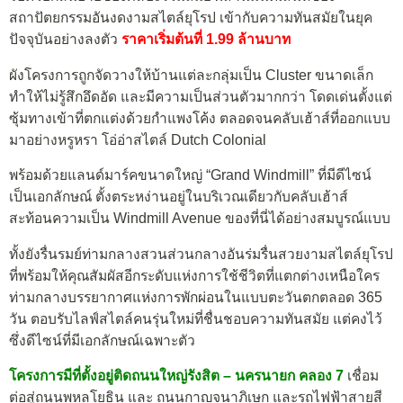
สถาปัตยกรรมอันงดงามสไตล์ยุโรป เข้ากับความทันสมัยในยุค
ปัจจุบันอย่างลงตัว
ราคาเริ่มต้นที่ 1.99 ล้านบาท
ผังโครงการถูกจัดวางให้บ้านแต่ละกลุ่มเป็น Cluster ขนาดเล็ก
ทำให้ไม่รู้สึกอึดอัด และมีความเป็นส่วนตัวมากกว่า โดดเด่นตั้งแต่
ซุ้มทางเข้าที่ตกแต่งด้วยกำแพงโค้ง ตลอดจนคลับเฮ้าส์ที่ออกแบบ
มาอย่างหรูหรา โอ่อ่าสไตล์ Dutch Colonial
พร้อมด้วยแลนด์มาร์คขนาดใหญ่ “Grand Windmill” ที่มีดีไซน์
เป็นเอกลักษณ์ ตั้งตระหง่านอยู่ในบริเวณเดียวกับคลับเฮ้าส์
สะท้อนความเป็น Windmill Avenue ของที่นี่ได้อย่างสมบูรณ์แบบ
ทั้งยังรื่นรมย์ท่ามกลางสวนส่วนกลางอันร่มรื่นสวยงามสไตล์ยุโรป
ที่พร้อมให้คุณสัมผัสอีกระดับแห่งการใช้ชีวิตที่แตกต่างเหนือใคร
ท่ามกลางบรรยากาศแห่งการพักผ่อนในแบบตะวันตกตลอด 365
วัน ตอบรับไลฟ์สไตล์คนรุ่นใหม่ที่ชื่นชอบความทันสมัย แต่คงไว้
ซึ่งดีไซน์ที่มีเอกลักษณ์เฉพาะตัว
โครงการมีที่ตั้งอยู่ติดถนนใหญ่รังสิต – นครนายก คลอง 7
เชื่อม
ต่อสู่ถนนพหลโยธิน และ ถนนกาญจนาภิเษก และรถไฟฟ้าสายสี