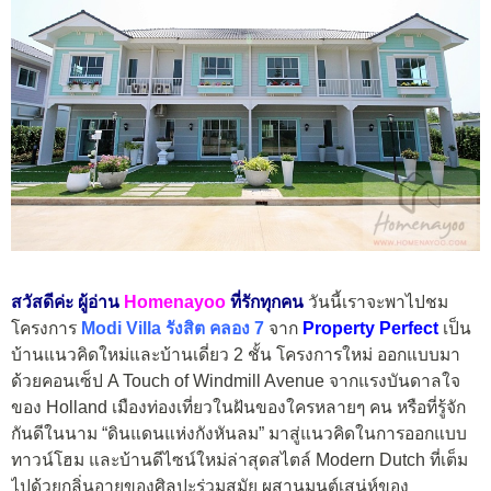
สวัสดีค่ะ ผู้อ่าน
Homenayoo
ที่รักทุกคน
วันนี้เราจะพาไปชม
โครงการ
Modi Villa รังสิต คลอง 7
จาก
Property Perfect
เป็น
บ้านแนวคิดใหม่และบ้านเดี่ยว 2 ชั้น โครงการใหม่ ออกแบบมา
ด้วยคอนเซ็ป A Touch of Windmill Avenue จากแรงบันดาลใจ
ของ Holland เมืองท่องเที่ยวในฝันของใครหลายๆ คน หรือที่รู้จัก
กันดีในนาม “ดินแดนแห่งกังหันลม” มาสู่แนวคิดในการออกแบบ
ทาวน์โฮม และบ้านดีไซน์ใหม่ล่าสุดสไตล์ Modern Dutch ที่เต็ม
ไปด้วยกลิ่นอายของศิลปะร่วมสมัย ผสานมนต์เสน่ห์ของ