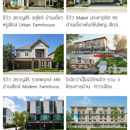
รีวิว สราญสิริ จตุโชติ บ้านเดี่ยว
รีวิว Mabel ประชาอุทิศ 90
หรูสไตล์ Urban Farmhouse​
บ้านเดี่ยวฟังก์ชันใหญ่ สไตล์
ส่วนกลางใหญ่วิวทะเลสาบ ใกล้
Minimal Japandi ทำเลดีเชื่อม
ทางด่วนจตุโชติ เริ่ม 8.59
ต่อพระราม 3-สาทร
รีวิว สราญสิริ ราชพฤกษ์-346
ใกล้กว่านี้ไม่มีอีกแล้ว! รวม 3
บ้านสไตล์ Modern Farmhouse​
โครงการบ้าน -ทาวน์โฮม
ติดถนนใหญ่ราชพฤกษ์ (ตัดใหม่)​
คุณภาพจาก AP บนทำเลหลัง
เริ่ม 5.99
MEGA บางนา เพียง