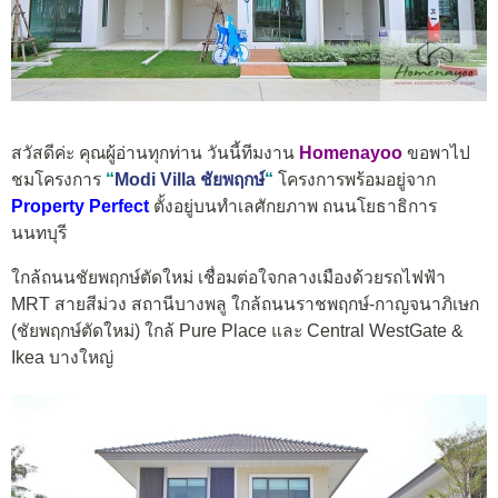
สวัสดีค่ะ คุณผู้อ่านทุกท่าน วันนี้ทีมงาน
Homenayoo
ขอพาไป
ชมโครงการ
“
Modi Villa ชัยพฤกษ์
“
โครงการพร้อมอยู่จาก
Property Perfect
ตั้งอยู่บนทำเลศักยภาพ ถนนโยธาธิการ
นนทบุรี
ใกล้ถนนชัยพฤกษ์ตัดใหม่ เชื่อมต่อใจกลางเมืองด้วยรถไฟฟ้า
MRT สายสีม่วง สถานีบางพลู ใกล้ถนนราชพฤกษ์-กาญจนาภิเษก
(ชัยพฤกษ์ตัดใหม่) ใกล้ Pure Place และ Central WestGate &
Ikea บางใหญ่