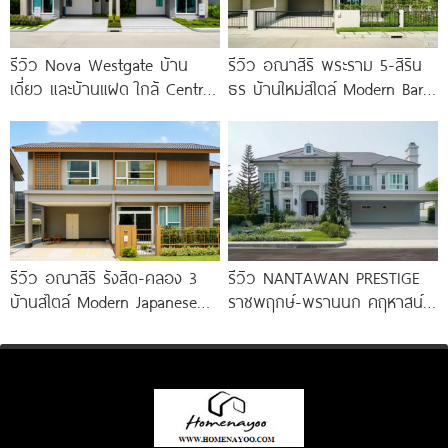
รีวิว Nova Westgate บ้าน
รีวิว อณาสิริ พระราม 5-สิริน
เดี่ยว และบ้านแฝด ใกล้ Central
ธร บ้านใหม่สไตล์ Modern Barn
Westgate และ MRT
House ใกล้ทางด่วนศรีรัช
รีวิว อณาสิริ รังสิต-คลอง 3
รีวิว NANTAWAN PRESTIGE
บ้านสไตล์ Modern Japanese
ราชพฤกษ์-พรานนก คฤหาสน์
ใกล้ Future Park
หรู French Chateau จาก LH
เริ่ม