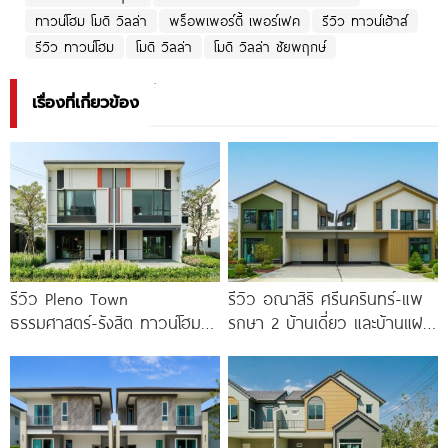
ทาวน์โฮม โมดิ วิลล่า
พร็อพเพอร์ตี้ เพอร์เฟค
รีวิว ทาวน์เฮ้าส์
รีวิว ทาวน์โฮม
โมดิ วิลล่า
โมดิ วิลล่า ชัยพฤกษ์
เรื่องที่เกี่ยวข้อง
รีวิว Pleno Town
รีวิว อณาสิริ ศรีนครินทร์-แพ
ธรรมศาสตร์-รังสิต ทาวน์โฮม
รกษา 2 บ้านเดี่ยว และบ้านแฝด
และบ้านแฝด 2 ชั้น ใกล้
ดีไซน์ LAGOM ใกล้ BTS
ม.ธรรมศาสตร์