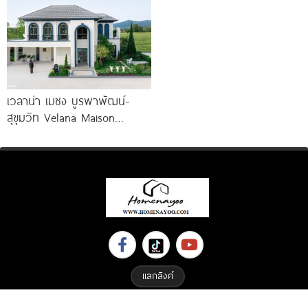
เวลาน่า เมซง บูรพาพัฒน์-
สุขุมวิท Velana Maison
Burapapha-Sukhumvit บ้าน
เดี่ยวหรูสไตล์ฝรั่งเศส วิวภูเขา
ใกล้สนามบินอู่ตะเภา เริ่ม
แลกลิงค์