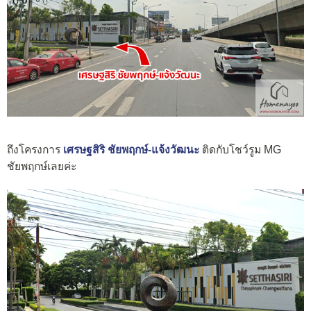
ถึงโครงการ
เศรษฐสิริ ชัยพฤกษ์-แจ้งวัฒนะ
ติดกับโชว์รูม MG
ชัยพฤกษ์เลยค่ะ