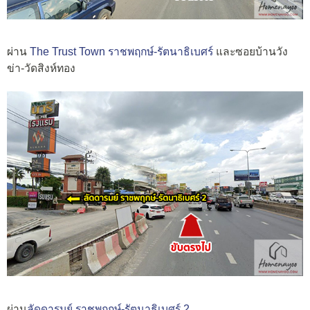
ผ่าน
The Trust Town ราชพฤกษ์-รัตนาธิเบศร์
และซอยบ้านวัง
ข่า-วัดสิงห์ทอง
ผ่าน
ลัดดารมย์ ราชพฤกษ์-รัตนาธิเบศร์ 2