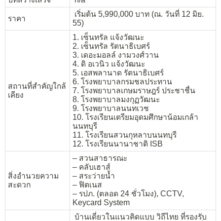
เริ่มต้น 5,990,000 บาท (ณ. วันที่ 12 มิย.
ราคา
55)
1. เซ็นทรัล แจ้งวัฒนะ
2. เซ็นทรัล รัตนาธิเบศร์
3. เดอะมอลล์ งามวงศ์วาน
4. ดิ อเวนิว แจ้งวัฒนะ
5. เอสพลานาด รัตนาธิเบศร์
6. โรงพยาบาลกรมชลประทาน
สถานที่สำคัญใกล้
7. โรงพยาบาลเกษมราษฎร์ ประชาชื่น
เคียง
8. โรงพยาบาลมงกุฏวัฒนะ
9. โรงพยาบาลนนทเวช
10. โรงเรียนเตรียมอุดมศึกษาน้อมเกล้า
นนทบุรี
11. โรงเรียนสวนกุหลาบนนทบุรี
12. โรงเรียนนานาชาติ ISB
– สวนสาธารณะ
– คลับเฮาส์
สิ่งอำนวยความ
– สระว่ายน้ำ
สะดวก
– ฟิตเนส
– รปภ. (ตลอด 24 ชั่วโมง), CCTV,
Keycard System
บ้านเดี่ยวในแนวคิดแบบ วิถีไทย ที่รองรับ