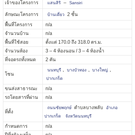
เจ้าของโครงการ
–
แสนสิริ
Sansiri
ลักษณะโครงการ
2 ชั้น
บ้านเดี่ยว
พื้นที่โครงการ
n/a
จำนวนบ้าน
n/a
พื้นที่ใช้สอย
ตั้งแต่ 170.0 ถึง 318.0 ตร.ม.
จำนวนห้อง
3 – 4 ห้องนอน / 3 – 4 ห้องน้ำ
ที่จอดรถทั้งหมด
2 คัน
,
,
,
นนทบุรี
บางบัวทอง
บางใหญ่
โซน
ปากเกร็ด
ขนส่งสาธารณะ
n/a
รถโดยสารที่ผ่าน
n/a
ตำบลบางพลับ
ถนนชัยพฤกษ์
อำเภอ
ที่ตั้ง
ปากเกร็ด
จังหวัดนนทบุรี
กำหนดการ
n/a
ปีที่สร้างเสร็จ
n/a