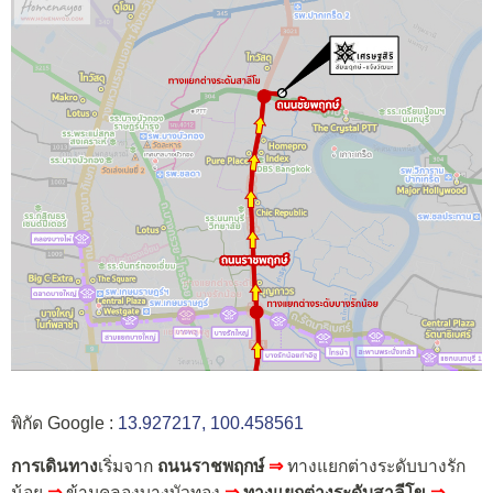
พิกัด Google :
13.927217, 100.458561
การเดินทาง
เริ่มจาก
ถนนราชพฤกษ์
⇒
ทางแยกต่างระดับบางรัก
น้อย
⇒
ข้ามคลองบางบัวทอง
⇒
ทางแยกต่างระดับสาลีโข
⇒