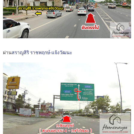
ผ่าน
สราญสิริ ราชพฤกษ์-แจ้งวัฒนะ