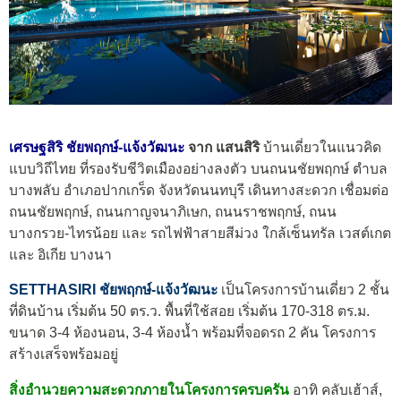
เศรษฐสิริ ชัยพฤกษ์-แจ้งวัฒนะ
จาก แสนสิริ
บ้านเดี่ยวในแนวคิด
แบบวิถีไทย ที่รองรับชีวิตเมืองอย่างลงตัว บนถนนชัยพฤกษ์ ตำบล
บางพลับ อำเภอปากเกร็ด จังหวัดนนทบุรี เดินทางสะดวก เชื่อมต่อ
ถนนชัยพฤกษ์, ถนนกาญจนาภิเษก, ถนนราชพฤกษ์, ถนน
บางกรวย-ไทรน้อย และ รถไฟฟ้าสายสีม่วง ใกล้เซ็นทรัล เวสต์เกต
และ อิเกีย บางนา
SETTHASIRI ชัยพฤกษ์-แจ้งวัฒนะ
เป็นโครงการบ้านเดี่ยว 2 ชั้น
ที่ดินบ้าน เริ่มต้น 50 ตร.ว. พื้นที่ใช้สอย เริ่มต้น 170-318 ตร.ม.
ขนาด 3-4 ห้องนอน, 3-4 ห้องน้ำ พร้อมที่จอดรถ 2 คัน โครงการ
สร้างเสร็จพร้อมอยู่
สิ่งอำนวยความสะดวกภายในโครงการครบครัน
อาทิ คลับเฮ้าส์,