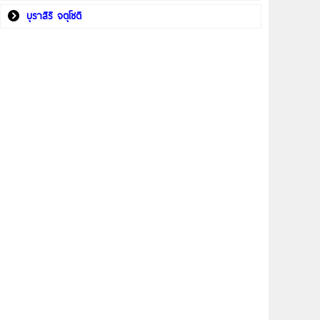
บุราสิริ จตุโชติ