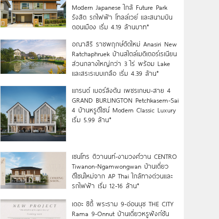
Modern Japanese ใกล้ Future Park
รังสิต รถไฟฟ้า โทลล์เวย์ และสนามบิน
ดอนเมือง เริ่ม 4.19 ล้านบาท*
อณาสิริ ราชพฤกษ์ตัดใหม่ Anasiri New
Ratchaphruek บ้านสไตล์เมดิเตอร์เรเนียน
ส่วนกลางใหญ่กว่า 3 ไร่ พร้อม Lake
และสระระบบเกลือ เริ่ม 4.39 ล้าน*
แกรนด์ เบอร์ลิงตัน เพชรเกษม-สาย 4
GRAND BURLINGTON Petchkasem-Sai
4 บ้านหรูดีไซน์ Modern Classic Luxury
เริ่ม 5.99 ล้าน*
เซนโทร ติวานนท์-งามวงศ์วาน CENTRO
Tiwanon-Ngamwongwan บ้านเดี่ยว
ดีไซน์ใหม่จาก AP Thai ใกล้ทางด่วนและ
รถไฟฟ้า เริ่ม 12-16 ล้าน*
เดอะ ซิตี้ พระราม 9-อ่อนนุช THE CITY
Rama 9-Onnut บ้านเดี่ยวหรูฟังก์ชัน