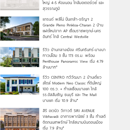
ใหญ่ 4-5 ห้องนอน ใกล้มอเตอร์เวย์ และ
สุวรรณภูมิ
แกรนด์ พลีโน่ ปิ่นเกล้า-จรัญฯ 2
Grande Pleno Pinkloa-Charan 2 บ้าน
แฝดใหม่จาก AP เชื่อมราชพฤกษ์-นคร
อินทร์ ใกล้ Central Westville
รีวิว บ้านกลางเมือง ศรีนครินทร์-บางนา
ทาวน์โฮม 3 ชั้น 173 ตร.ม. พร้อม
Penthouse Panoramic View เริ่ม 4.79
ล้านบาท*
รีวิว CENTRO ทวีวัฒนา 2 บ้านเดี่ยว
สไตล์ Modern Neo Classic ที่ดินใหญ่
100 ตร.ว. + ทำเลเชื่อมบางแค ใกล้
รร.อัสสัมชัญ ธนบุรี และ The Mall
บางแค เริ่ม 10.9 ล้าน*
สิริ อเวนิว วิภาวดี SIRI AVENUE
Vibhavadi อาคารพาณิชย์ 3 ชั้น ทำเลดี
ติดถนนเทพรักษ์ ใกล้สนามบินดอนเมือง
เริ่ม 7.9 ล้าน*