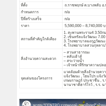
ที่ตั้ง
ถ.ราชพฤกษ์ ต.บางพลับ อ.
กำหนดการ
n/a
ปีที่สร้างเสร็จ
n/a
ราคา
5,590,000 – 8,740,000 บาท
1. สะพานพระราม4 3.50กม
2. เซ็นทรัลแจ้งวัฒนะ 7.00
สถานที่สำคัญใกล้เคียง
3. โรงพยาบาลมงกุฏวัฒนะ 
4. โรงพยาบาลสวนกุหลาบวิ
– สวนสาธารณะ
– คลับเฮ้าส์
สิ่งอำนวยความสะดวก
– สระว่ายน้ำ
– เจ้าหน้าที่รักษาความปล
แวดล้อมด้วยสิ่งอำนวยคว
แจ้งวัฒนะ , โฮมโปร แจ้งวั
จุดเด่นของโครงการ
เกษมราษฎร์ ประชาชื่น , ร.ร
นานาชาติฮาร์โรว์ , ร.ร. 