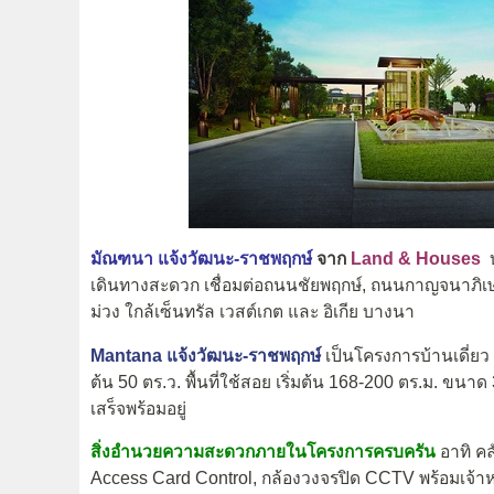
มัณฑนา แจ้งวัฒนะ-ราชพฤกษ์
จาก
Land & Houses
เดินทางสะดวก เชื่อมต่อถนนชัยพฤกษ์, ถนนกาญจนาภิ
ม่วง ใกล้เซ็นทรัล เวสต์เกต และ อิเกีย บางนา
Mantana แจ้งวัฒนะ-ราชพฤกษ์
เป็นโครงการบ้านเดี่ยว 2
ต้น 50 ตร.ว. พื้นที่ใช้สอย เริ่มต้น 168-200 ตร.ม. ขนา
เสร็จพร้อมอยู่
สิ่งอำนวยความสะดวกภายในโครงการครบครัน
อาทิ คล
Access Card Control, กล้องวงจรปิด CCTV พร้อมเจ้าห