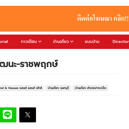
rial
ทาวน์โฮม
บ้านเดี่ยว
แบบบ้าน
Directo
งวัฒนะ-ราชพฤกษ์
Land & Houses แลนด์ แอนด์ เฮ้าส์
บ้านเดี่ยว นนทบุรี
บ้านเดี่ยว อำเภอปากเกร็ด