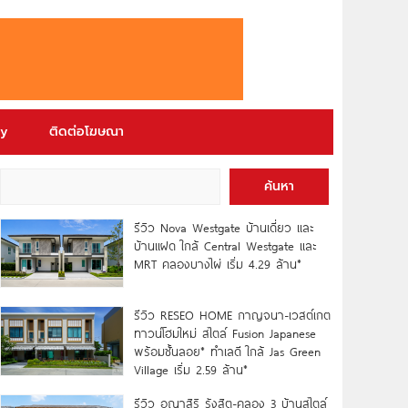
ry
ติดต่อโฆษณา
ค้นหา
รีวิว Nova Westgate บ้านเดี่ยว และ
บ้านแฝด ใกล้ Central Westgate และ
MRT คลองบางไผ่ เริ่ม 4.29 ล้าน*
รีวิว RESEO HOME กาญจนา-เวสต์เกต
ทาวน์โฮมใหม่ สไตล์ Fusion Japanese
พร้อมชั้นลอย* ทำเลดี ใกล้ Jas Green
Village เริ่ม 2.59 ล้าน*
รีวิว อณาสิริ รังสิต-คลอง 3 บ้านสไตล์