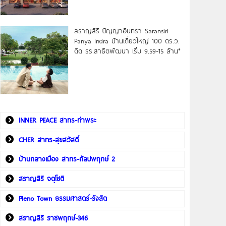
สราญสิริ ปัญญาอินทรา Saransiri
Panya Indra บ้านเดี่ยวใหญ่ 100 ตร.ว.
ดิด รร.สาธิตพัฒนา เริ่ม 9.59-15 ล้าน*
INNER PEACE สาทร-ท่าพระ
CHER สาทร-สุขสวัสดิ์
บ้านกลางเมือง สาทร-กัลปพฤกษ์ 2
สราญสิริ จตุโชติ
Pleno Town ธรรมศาสตร์-รังสิต
สราญสิริ ราชพฤกษ์-346