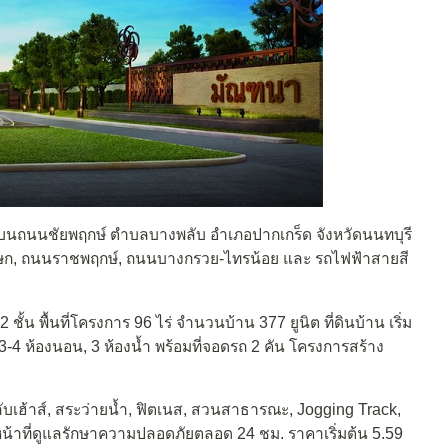
บนถนนชัยพฤกษ์ ตำบลบางพลับ อำเภอปากเกร็ด จังหวัดนนทบุรี
เษก, ถนนราชพฤกษ์, ถนนบางกรวย-ไทรน้อย และ รถไฟฟ้าสายสี
 ชั้น พื้นที่โครงการ 96 ไร่ จำนวนบ้าน 377 ยูนิต ที่ดินบ้าน เริ่ม
ด 3-4 ห้องนอน, 3 ห้องน้ำ พร้อมที่จอดรถ 2 คัน โครงการสร้าง
ับเฮ้าส์, สระว่ายน้ำ, ฟิตเนส, สวนสาธารณะ, Jogging Track,
น้าที่ดูแลรักษาความปลอดภัยตลอด 24 ชม. ราคาเริ่มต้น 5.59