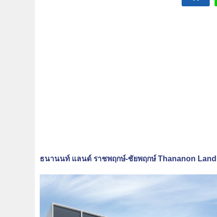
ธนานนท์ แลนด์ ราชพฤกษ์-ชัยพฤกษ์ Thananon Lan