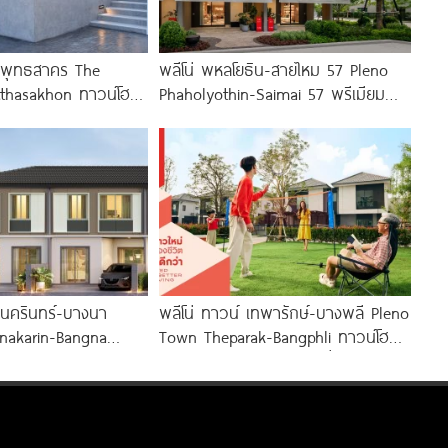
พุทธสาคร The
พลีโน่ พหลโยธิน-สายไหม 57 Pleno
hasakhon ทาวน์โฮม
Phaholyothin-Saimai 57 พรีเมียม
ทาวน์โฮมโครงการใหม่จาก AP ทำเล
ใจกลางสายไหม ใกล้
นครินทร์-บางนา
พลีโน่ ทาวน์ เทพารักษ์-บางพลี Pleno
inakarin-Bangna
Town Theparak-Bangphli ทาวน์โฮม
านแฝด ใกล้ Mega
และบ้านแฝดใหม่จาก AP เริ่ม 1.xx