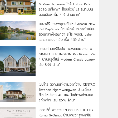
Modern Japanese ใกล้ Future Park
รังสิต รถไฟฟ้า โทลล์เวย์ และสนามบิน
ดอนเมือง เริ่ม 4.19 ล้านบาท*
อณาสิริ ราชพฤกษ์ตัดใหม่ Anasiri New
Ratchaphruek บ้านสไตล์เมดิเตอร์เรเนียน
ส่วนกลางใหญ่กว่า 3 ไร่ พร้อม Lake
และสระระบบเกลือ เริ่ม 4.39 ล้าน*
แกรนด์ เบอร์ลิงตัน เพชรเกษม-สาย 4
GRAND BURLINGTON Petchkasem-Sai
4 บ้านหรูดีไซน์ Modern Classic Luxury
เริ่ม 5.99 ล้าน*
เซนโทร ติวานนท์-งามวงศ์วาน CENTRO
Tiwanon-Ngamwongwan บ้านเดี่ยว
ดีไซน์ใหม่จาก AP Thai ใกล้ทางด่วนและ
รถไฟฟ้า เริ่ม 12-16 ล้าน*
เดอะ ซิตี้ พระราม 9-อ่อนนุช THE CITY
Rama 9-Onnut บ้านเดี่ยวหรูฟังก์ชัน