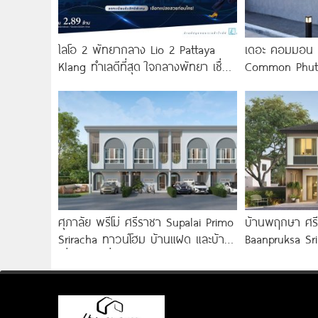
ไลโอ 2 พัทยากลาง Lio 2 Pattaya
เดอะ คอมมอน 
Klang ทำเลดีที่สุด ใจกลางพัทยา เชื่อม
Common Phutt
ต่อทุกการเดินทาง
2 ชั้น ดีไซน์สวย
ศุภาลัย พรีโม่ ศรีราชา Supalai Primo
บ้านพฤกษา ศรี
Sriracha ทาวน์โฮม บ้านแฝด และบ้าน
Baanpruksa Sr
เดี่ยว ใกล้เชื่อมมอเตอร์เวย์
ทาวน์โฮมและบ้
บางนา เพียง 5