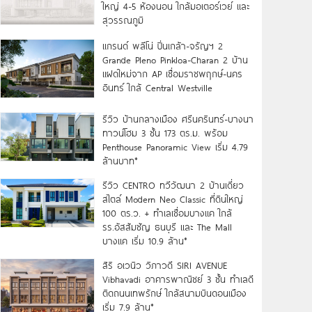
ใหญ่ 4-5 ห้องนอน ใกล้มอเตอร์เวย์ และ
สุวรรณภูมิ
แกรนด์ พลีโน่ ปิ่นเกล้า-จรัญฯ 2
Grande Pleno Pinkloa-Charan 2 บ้าน
แฝดใหม่จาก AP เชื่อมราชพฤกษ์-นคร
อินทร์ ใกล้ Central Westville
รีวิว บ้านกลางเมือง ศรีนครินทร์-บางนา
ทาวน์โฮม 3 ชั้น 173 ตร.ม. พร้อม
Penthouse Panoramic View เริ่ม 4.79
ล้านบาท*
รีวิว CENTRO ทวีวัฒนา 2 บ้านเดี่ยว
สไตล์ Modern Neo Classic ที่ดินใหญ่
100 ตร.ว. + ทำเลเชื่อมบางแค ใกล้
รร.อัสสัมชัญ ธนบุรี และ The Mall
บางแค เริ่ม 10.9 ล้าน*
สิริ อเวนิว วิภาวดี SIRI AVENUE
Vibhavadi อาคารพาณิชย์ 3 ชั้น ทำเลดี
ติดถนนเทพรักษ์ ใกล้สนามบินดอนเมือง
เริ่ม 7.9 ล้าน*