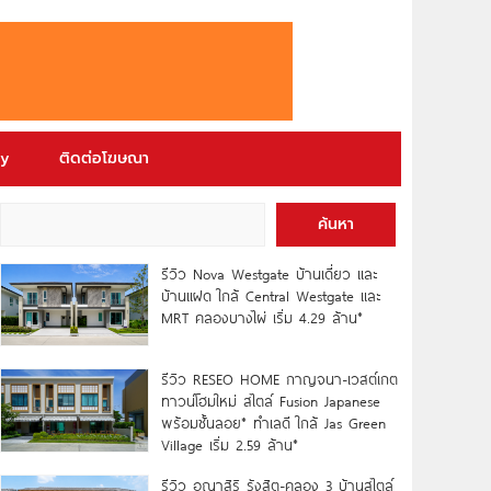
ry
ติดต่อโฆษณา
ค้นหา
รีวิว Nova Westgate บ้านเดี่ยว และ
บ้านแฝด ใกล้ Central Westgate และ
MRT คลองบางไผ่ เริ่ม 4.29 ล้าน*
รีวิว RESEO HOME กาญจนา-เวสต์เกต
ทาวน์โฮมใหม่ สไตล์ Fusion Japanese
พร้อมชั้นลอย* ทำเลดี ใกล้ Jas Green
Village เริ่ม 2.59 ล้าน*
รีวิว อณาสิริ รังสิต-คลอง 3 บ้านสไตล์