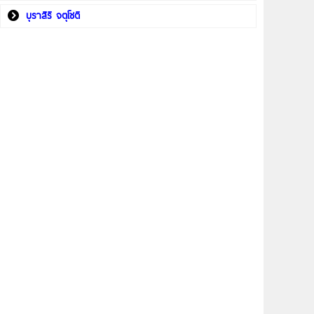
บุราสิริ จตุโชติ