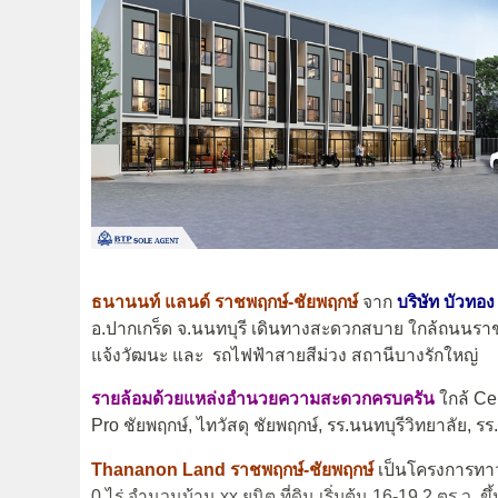
ธนานนท์ แลนด์ ราชพฤกษ์-ชัยพฤกษ์
จาก
บริษัท บัวทอง 
อ.ปากเกร็ด จ.นนทบุรี เดินทางสะดวกสบาย ใกล้ถนนรา
แจ้งวัฒนะ และ รถไฟฟ้าสายสีม่วง สถานีบางรักใหญ่
รายล้อมด้วยแหล่งอำนวยความสะดวกครบครัน
ใกล้ Ce
Pro ชัยพฤกษ์, ไทวัสดุ ชัยพฤกษ์, รร.นนทบุรีวิทยาลัย, 
Thananon Land ราชพฤกษ์-ชัยพฤกษ์
เป็นโครงการทาว
0 ไร่ จำนวนบ้าน xx ยูนิต ที่ดิน เริ่มต้น 16-19.2 ตร.ว. 