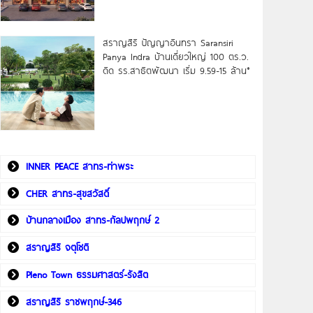
สราญสิริ ปัญญาอินทรา Saransiri
Panya Indra บ้านเดี่ยวใหญ่ 100 ตร.ว.
ดิด รร.สาธิตพัฒนา เริ่ม 9.59-15 ล้าน*
INNER PEACE สาทร-ท่าพระ
CHER สาทร-สุขสวัสดิ์
บ้านกลางเมือง สาทร-กัลปพฤกษ์ 2
สราญสิริ จตุโชติ
Pleno Town ธรรมศาสตร์-รังสิต
สราญสิริ ราชพฤกษ์-346