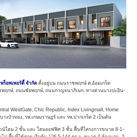
พร็อพเพอร์ตี้ จำกัด
ตั้งอยู่บน ถนนราชพฤกษ์ ต.อ้อมเกร็ด
ชพฤกษ์, ถนนชัยพฤกษ์, ถนนกาญจนาภิเษก, ทางด่วนบางปะอิน-
ntral WestGate, Chic Republic, Index Livingmall, Home
รร.บางบัวทอง, รพ.เกษมราษฏร์ และ รพ.ปากเกร็ด 2 เป็นต้น
น์โฮม 2 ชั้น และ โฮมออฟฟิศ 3 ชั้น พื้นที่โครงการขนาด 8-1-
ขึ้นไป พื้นที่ใช้สอย เริ่มต้น 126.5-144 ตร.ม. ขนาด 4 ห้องนอน, 3