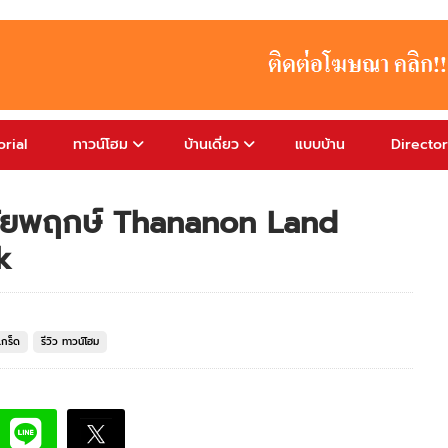
rial
ทาวน์โฮม
บ้านเดี่ยว
แบบบ้าน
Directo
ชัยพฤกษ์ Thananon Land
k
เกร็ด
รีวิว ทาวน์โฮม