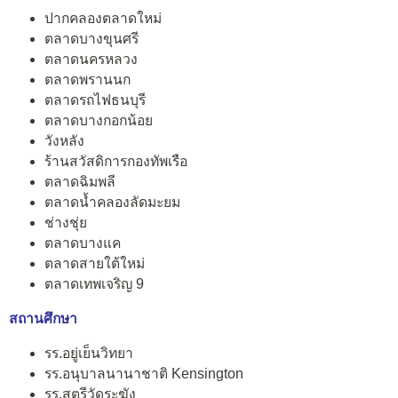
ปากคลองตลาดใหม่
ตลาดบางขุนศรี
ตลาดนครหลวง
ตลาดพรานนก
ตลาดรถไฟธนบุรี
ตลาดบางกอกน้อย
วังหลัง
ร้านสวัสดิการกองทัพเรือ
ตลาดฉิมพลี
ตลาดน้ำคลองลัดมะยม
ช่างชุ่ย
ตลาดบางแค
ตลาดสายใต้ใหม่
ตลาดเทพเจริญ 9
สถานศึกษา
รร.อยู่เย็นวิทยา
รร.อนุบาลนานาชาติ Kensington
รร.สตรีวัดระฆัง