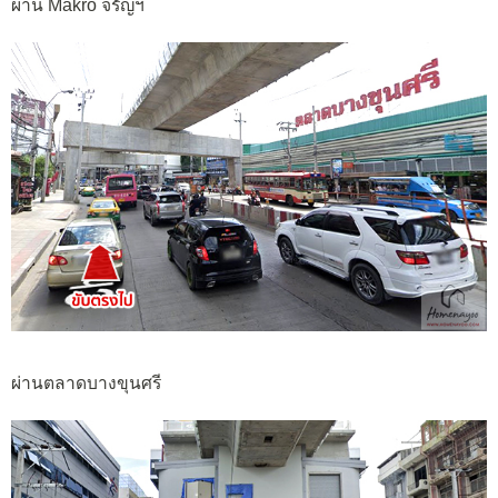
ผ่าน Makro จรัญฯ
ผ่านตลาดบางขุนศรี