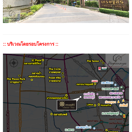
:: บริเวณโดยรอบโครงการ ::