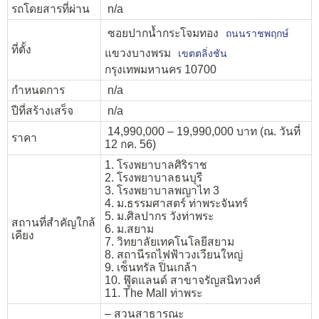
รถโดยสารที่ผ่าน
n/a
ซอยปากน้ำกระโจมทอง
ถนนราชพฤกษ์
ที่ตั้ง
แขวงบางพรม
เขตตลิ่งชัน
กรุงเทพมหานคร 10700
กำหนดการ
n/a
ปีที่สร้างเสร็จ
n/a
14,990,000 – 19,990,000 บาท (ณ. วันที่
ราคา
12 กค. 56)
1. โรงพยาบาลศิริราช
2. โรงพยาบาลธนบุรี
3. โรงพยาบาลพญาไท 3
4. ม.ธรรมศาสตร์ ท่าพระจันทร์
5. ม.ศิลปากร วังท่าพระ
สถานที่สำคัญใกล้
6. ม.สยาม
เคียง
7. วิทยาลัยเทคโนโลยีสยาม
8. สถานีรถไฟฟ้าวงเวียนใหญ่
9. เซ็นทรัล ปิ่นเกล้า
10. ฟู๊ดแลนด์ สาขาจรัญสนิทวงศ์
11. The Mall ท่าพระ
– สวนสาธารณะ