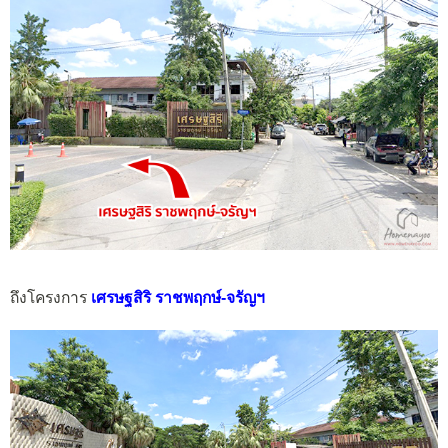
ถึงโครงการ
เศรษฐสิริ ราชพฤกษ์-จรัญฯ