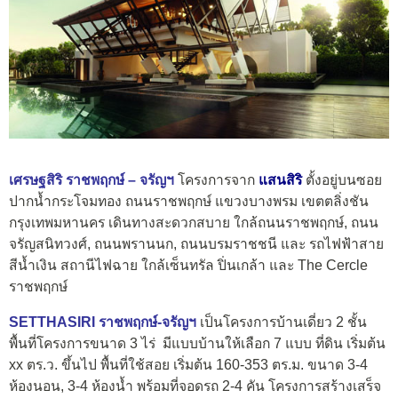
เศรษฐสิริ ราชพฤกษ์ – จรัญฯ
โครงการจาก
แสนสิริ
ตั้งอยู่บนซอย
ปากน้ำกระโจมทอง ถนนราชพฤกษ์ แขวงบางพรม เขตตลิ่งชัน
กรุงเทพมหานคร เดินทางสะดวกสบาย ใกล้ถนนราชพฤกษ์, ถนน
จรัญสนิทวงศ์, ถนนพรานนก, ถนนบรมราชชนี และ รถไฟฟ้าสาย
สีน้ำเงิน สถานีไฟฉาย ใกล้เซ็นทรัล ปิ่นเกล้า และ The Cercle
ราชพฤกษ์
SETTHASIRI ราชพฤกษ์-จรัญฯ
เป็นโครงการบ้านเดี่ยว 2 ชั้น
พื้นที่โครงการขนาด 3 ไร่ มีแบบบ้านให้เลือก 7 แบบ ที่ดิน เริ่มต้น
xx ตร.ว. ขึ้นไป พื้นที่ใช้สอย เริ่มต้น 160-353 ตร.ม. ขนาด 3-4
ห้องนอน, 3-4 ห้องน้ำ พร้อมที่จอดรถ 2-4 คัน โครงการสร้างเสร็จ