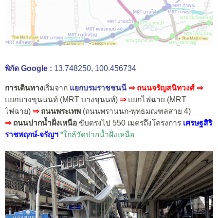
พิกัด Google :
13.748250, 100.456734
การเดินทาง
เริ่มจาก
แยกบรมราชชนนี
⇒ ถนนจรัญสนิทวงศ์
⇒
แยกบางขุนนนท์ (MRT บางขุนนท์)
⇒
แยกไฟฉาย (MRT
ไฟฉาย)
⇒
ถนนพระเทพ
(ถนนพรานนก-พุทธมณฑลสาย 4)
⇒
ถนนปากน้ำฝั่งเหนือ
ขับตรงไป 550 เมตรถึงโครงการ
เศรษฐสิริ
ราชพฤกษ์-จรัญฯ
*ใกล้วัดปากน้ำฝั่งเหนือ