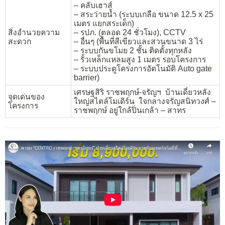
– คลับเฮาส์
– สระว่ายน้ำ (ระบบเกลือ ขนาด 12.5 x 25
เมตร แยกสระเด็ก)
สิ่งอำนวยความ
– รปภ. (ตลอด 24 ชั่วโมง), CCTV
สะดวก
– อื่นๆ (พื้นที่สีเขียวและสวนขนาด 3 ไร่
– ระบบกันขโมย 2 ชั้น ติดตั้งทุกหลัง
– รั้วเหล็กแหลมสูง 1 เมตร รอบโครงการ
– ระบบประตูโครงการอัตโนมัติ Auto gate
barrier)
เศรษฐสิริ ราชพฤกษ์-จรัญฯ บ้านเดี่ยวหลัง
จุดเด่นของ
ใหญ่สไตล์โมเดิร์น ใจกลางจรัญสนิทวงศ์ –
โครงการ
ราชพฤกษ์ อยู่ใกล้ปิ่นเกล้า – สาทร