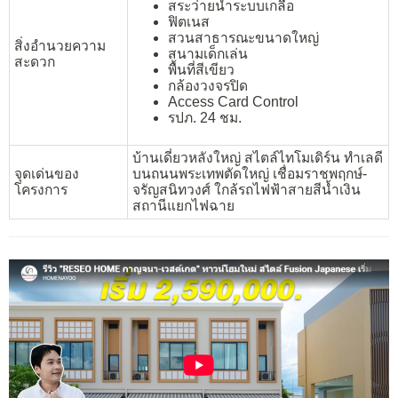
สระว่ายน้ำระบบเกลือ
ฟิตเนส
สวนสาธารณะขนาดใหญ่
สิ่งอำนวยความ
สนามเด็กเล่น
สะดวก
พื้นที่สีเขียว
กล้องวงจรปิด
Access Card Control
รปภ. 24 ชม.
บ้านเดี่ยวหลังใหญ่ สไตล์ไทโมเดิร์น ทำเลดี
จุดเด่นของ
บนถนนพระเทพตัดใหญ่ เชื่อมราชพฤกษ์-
โครงการ
จรัญสนิทวงศ์ ใกล้รถไฟฟ้าสายสีน้ำเงิน
สถานีแยกไฟฉาย