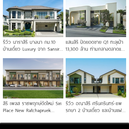
บางกรวย-ไทรน้อย เริ่ม 4.59
ล้าน*
รีวิว นาราสิริ บางนา กม.10
แสนสิริ ปิดยอดขาย Q1 ทะลุเป้า
บ้านเดี่ยว Luxury จาก Sansiri
13,300 ล้าน ท่ามกลางตลาดแข่ง
เพียง 56
เดือด พร้อมลุย Q2 เปิด
สิริ เพลส ราชพฤกษ์ตัดใหม่ Siri
รีวิว อณาสิริ ศรีนครินทร์-แพ
Place New Ratchapruek
รกษา 2 บ้านเดี่ยว และบ้านแฝด
ทาวน์โฮมดีไซน์ใหม่ Modern Loft
ดีไซน์ LAGOM ใกล้ BTS