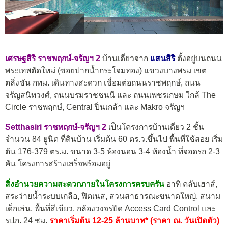
เศรษฐสิริ ราชพฤกษ์-จรัญฯ 2
บ้านเดี่ยวจาก
แสนสิริ
ตั้งอยู่บนถนน
พระเทพตัดใหม่ (ซอยปากน้ำกระโจมทอง) แขวงบางพรม เขต
ตลิ่งชัน กทม. เดินทางสะดวก เชื่อมต่อถนนราชพฤกษ์, ถนน
จรัญสนิทวงศ์, ถนนบรมราชชนนี และ ถนนเพชรเกษม ใกล้ The
Circle ราชพฤกษ์, Central ปิ่นเกล้า และ Makro จรัญฯ
Setthasiri ราชพฤกษ์-จรัญฯ 2
เป็นโครงการบ้านเดี่ยว 2 ชั้น
จำนวน 84 ยูนิต ที่ดินบ้าน เริ่มต้น 60 ตร.ว.ขึ้นไป พื้นที่ใช้สอย เริ่ม
ต้น 176-379 ตร.ม. ขนาด 3-5 ห้องนอน 3-4 ห้องน้ำ ที่จอดรถ 2-3
คัน โครงการสร้างเสร็จพร้อมอยู่
สิ่งอำนวยความสะดวกภายในโครงการครบครัน
อาทิ คลับเฮาส์,
สระว่ายน้ำระบบเกลือ, ฟิตเนส, สวนสาธารณะขนาดใหญ่, สนาม
เด็กเล่น, พื้นที่สีเขียว, กล้องวงจรปิด Access Card Control และ
รปภ. 24 ชม.
ราคาเริ่มต้น 12-25 ล้านบาท* (ราคา ณ. วันเปิดตัว)