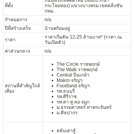
ถนนพระเทพตัดใหม่ (ซอยปากน้ำ
ที่ตั้ง
กระโจมทอง) แขวงบางพรม เขตตลิ่งชัน
กทม.
กำหนดการ
n/a
ปีที่สร้างเสร็จ
บ้านพร้อมอยู่
ราคาเริ่มต้น 12-25 ล้านบาท* (ราคา ณ.
ราคา
วันเปิดตัว)
ค่าส่วนกลาง
n/a
The Circle ราชพฤกษ์
The Walk ราชพฤกษ์
Central ปิ่นเกล้า
Makro จรัญฯ
สถานที่สำคัญใกล้
Foodland จรัญฯ
เคียง
รพ.ธนบุรี
รพ.ศิริราช
รพ.ตา หู คอ จมูก
ม.ธรรมศาสตร์ ท่าพระจันทร์
ม.ศิลปากร
คลับเฮาส์