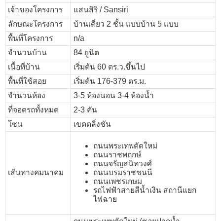
เจ้าของโครงการ
แสนสิริ / Sansiri
ลักษณะโครงการ
บ้านเดี่ยว 2 ชั้น แบบบ้าน 5 แบบ
พื้นที่โครงการ
n/a
จำนวนบ้าน
84 ยูนิต
เนื้อที่บ้าน
เริ่มต้น 60 ตร.ว.ขึ้นไป
พื้นที่ใช้สอย
เริ่มต้น 176-379 ตร.ม.
จำนวนห้อง
3-5 ห้องนอน 3-4 ห้องน้ำ
ที่จอดรถทั้งหมด
2-3 คัน
โซน
เขตตลิ่งชัน
ถนนพระเทพตัดใหม่
ถนนราชพฤกษ์
ถนนจรัญสนิทวงศ์
เส้นทางคมนาคม
ถนนบรมราชชนนี
ถนนเพชรเกษม
รถไฟฟ้าสายสีน้ำเงิน สถานีแยก
ไฟฉาย