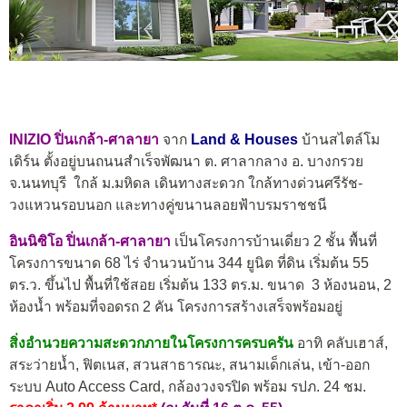
INIZIO ปิ่นเกล้า-ศาลายา
จาก
Land & Houses
บ้านสไตล์โม
เดิร์น ตั้งอยู่บนถนนสำเร็จพัฒนา ต. ศาลากลาง อ. บางกรวย
จ.นนทบุรี ใกล้ ม.มหิดล เดินทางสะดวก ใกล้ทางด่วนศรีรัช-
วงแหวนรอบนอก และทางคู่ขนานลอยฟ้าบรมราชชนี
อินนิซิโอ ปิ่นเกล้า-ศาลายา
เป็นโครงการบ้านเดี่ยว 2 ชั้น พื้นที่
โครงการขนาด 68 ไร่ จำนวนบ้าน 344 ยูนิต ที่ดิน เริ่มต้น 55
ตร.ว. ขึ้นไป พื้นที่ใช้สอย เริ่มต้น 133 ตร.ม. ขนาด 3 ห้องนอน, 2
ห้องน้ำ พร้อมที่จอดรถ 2 คัน โครงการสร้างเสร็จพร้อมอยู่
สิ่งอำนวยความสะดวกภายในโครงการครบครัน
อาทิ คลับเฮาส์,
สระว่ายน้ำ, ฟิตเนส, สวนสาธารณะ, สนามเด็กเล่น, เข้า-ออก
ระบบ Auto Access Card, กล้องวงจรปิด พร้อม รปภ. 24 ชม.