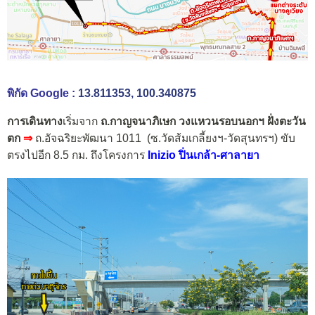
พิกัด Google :
13.811353, 100.340875
การเดินทาง
เริ่มจาก
ถ.กาญจนาภิเษก วงแหวนรอบนอกฯ ฝั่งตะวัน
ตก
⇒
ถ.อัจฉริยะพัฒนา 1011 (ซ.วัดส้มเกลี้ยงฯ-วัดสุนทรฯ)
ขับ
ตรงไปอีก 8.5 กม. ถึงโครงการ
Inizio ปิ่นเกล้า-ศาลายา