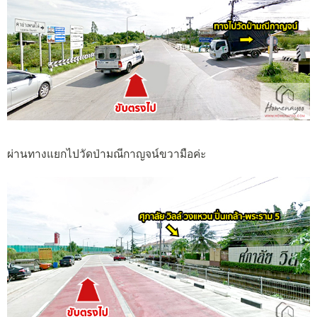
ผ่านทางแยกไปวัดป่ามณีกาญจน์ขวามือค่ะ