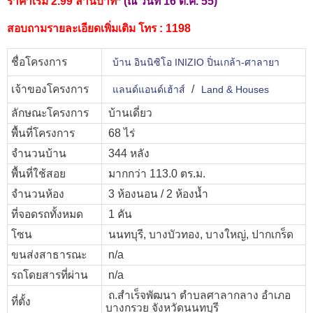
ราคาเริ่ม 2.99 ล้านบาท*
(ณ วันที่ 16 ต.ค. 55)
สอบถามรายละเอียดเพิ่มเติม โทร : 1198
ชื่อโครงการ
บ้าน อินนิซิโอ INIZIO ปิ่นเกล้า-ศาลายา
เจ้าของโครงการ
/
แลนด์แอนด์เฮ้าส์
Land & Houses
ลักษณะโครงการ
บ้านเดี่ยว
พื้นที่โครงการ
68 ไร่
จำนวนบ้าน
344 หลัง
พื้นที่ใช้สอย
มากกว่า 113.0 ตร.ม.
จำนวนห้อง
3 ห้องนอน / 2 ห้องน้ำ
ที่จอดรถทั้งหมด
1 คัน
โซน
นนทบุรี, บางบัวทอง, บางใหญ่, ปากเกร็ด
ขนส่งสาธารณะ
n/a
รถโดยสารที่ผ่าน
n/a
ถ.สำเร็จพัฒนา ตำบลศาลากลาง อำเภอ
ที่ตั้ง
บางกรวย จังหวัดนนทบุรี