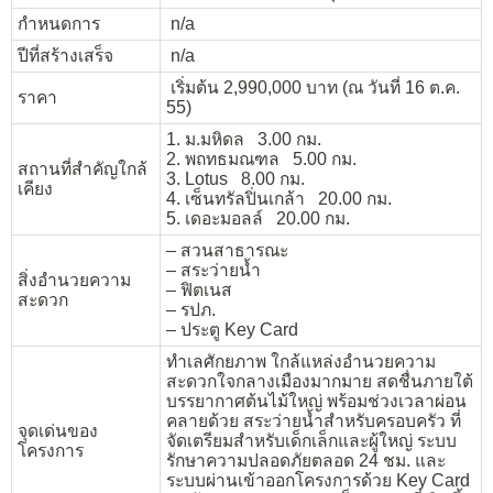
กำหนดการ
n/a
ปีที่สร้างเสร็จ
n/a
เริ่มต้น 2,990,000 บาท (ณ วันที่ 16 ต.ค.
ราคา
55)
1. ม.มหิดล 3.00 กม.
2. พถทธมณฑล 5.00 กม.
สถานที่สำคัญใกล้
3. Lotus 8.00 กม.
เคียง
4. เซ็นทรัลปิ่นเกล้า 20.00 กม.
5. เดอะมอลล์ 20.00 กม.
– สวนสาธารณะ
– สระว่ายน้ำ
สิ่งอำนวยความ
– ฟิตเนส
สะดวก
– รปภ.
– ประตู Key Card
ทำเลศักยภาพ ใกล้แหล่งอำนวยความ
สะดวกใจกลางเมืองมากมาย สดชื่นภายใต้
บรรยากาศต้นไม้ใหญ่ พร้อมช่วงเวลาผ่อน
คลายด้วย สระว่ายน้ำสำหรับครอบครัว ที่
จุดเด่นของ
จัดเตรียมสำหรับเด็กเล็กและผู้ใหญ่ ระบบ
โครงการ
รักษาความปลอดภัยตลอด 24 ชม. และ
ระบบผ่านเข้าออกโครงการด้วย Key Card