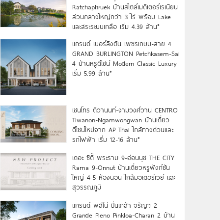
Ratchaphruek บ้านสไตล์เมดิเตอร์เรเนียน
ส่วนกลางใหญ่กว่า 3 ไร่ พร้อม Lake
และสระระบบเกลือ เริ่ม 4.39 ล้าน*
แกรนด์ เบอร์ลิงตัน เพชรเกษม-สาย 4
GRAND BURLINGTON Petchkasem-Sai
4 บ้านหรูดีไซน์ Modern Classic Luxury
เริ่ม 5.99 ล้าน*
เซนโทร ติวานนท์-งามวงศ์วาน CENTRO
Tiwanon-Ngamwongwan บ้านเดี่ยว
ดีไซน์ใหม่จาก AP Thai ใกล้ทางด่วนและ
รถไฟฟ้า เริ่ม 12-16 ล้าน*
เดอะ ซิตี้ พระราม 9-อ่อนนุช THE CITY
Rama 9-Onnut บ้านเดี่ยวหรูฟังก์ชัน
ใหญ่ 4-5 ห้องนอน ใกล้มอเตอร์เวย์ และ
สุวรรณภูมิ
แกรนด์ พลีโน่ ปิ่นเกล้า-จรัญฯ 2
Grande Pleno Pinkloa-Charan 2 บ้าน