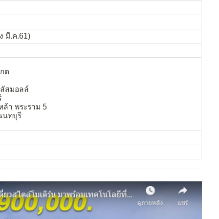
ง มี.ค.61)
เกต
พลัสมอลล์
์
หล้า พระราม 5
นนทบุรี