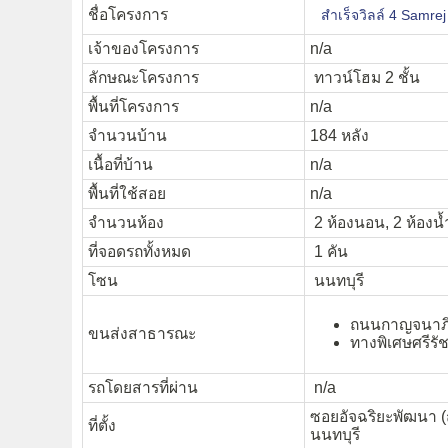
ชื่อโครงการ
สำเร็จวิลล์ 4 Samrej 
เจ้าของโครงการ
n/a
ลักษณะโครงการ
ทาวน์โฮม 2 ชั้น
พื้นที่โครงการ
n/a
จำนวนบ้าน
184 หลัง
เนื้อที่บ้าน
n/a
พื้นที่ใช้สอย
n/a
จำนวนห้อง
2 ห้องนอน, 2 ห้องน้
ที่จอดรถทั้งหมด
1 คัน
โซน
นนทบุรี
ถนนกาญจนาภิ
ขนส่งสาธารณะ
ทางพิเศษศรีรัช
รถโดยสารที่ผ่าน
n/a
ซอยอัจฉริยะพัฒนา (
ที่ตั้ง
นนทบุรี