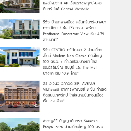
แฝดใหม่จาก AP เชื่อมราชพฤกษ์-นคร
อินทร์ ใกล้ Central Westville
รีวิว บ้านกลางเมือง ศรีนครินทร์-บางนา
ทาวน์โฮม 3 ชั้น 173 ตร.ม. พร้อม
Penthouse Panoramic View เริ่ม 4.79
ล้านบาท*
รีวิว CENTRO ทวีวัฒนา 2 บ้านเดี่ยว
สไตล์ Modern Neo Classic ที่ดินใหญ่
100 ตร.ว. + ทำเลเชื่อมบางแค ใกล้
รร.อัสสัมชัญ ธนบุรี และ The Mall
บางแค เริ่ม 10.9 ล้าน*
สิริ อเวนิว วิภาวดี SIRI AVENUE
Vibhavadi อาคารพาณิชย์ 3 ชั้น ทำเลดี
ติดถนนเทพรักษ์ ใกล้สนามบินดอนเมือง
เริ่ม 7.9 ล้าน*
สราญสิริ ปัญญาอินทรา Saransiri
Panya Indra บ้านเดี่ยวใหญ่ 100 ตร.ว.