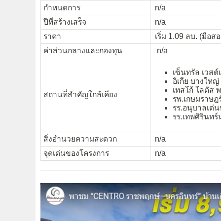
กำหนดการ
n/a
ปีที่สร้างเสร็จ
n/a
ราคา
เริ่ม 1.09 ลบ. (มือสอ
ค่าส่วนกลางและกองทุน
n/a
เซ็นทรัล เวสต์
อิเกีย บางใหญ่
เทสโก้ โลตัส 
สถานที่สำคัญใกล้เคียง
รพ.เกษมราษฎร
รร.อนุบาลเด่น
รร.เทพศิรินทร์
สิ่งอำนวยความสะดวก
n/a
จุดเด่นของโครงการ
n/a