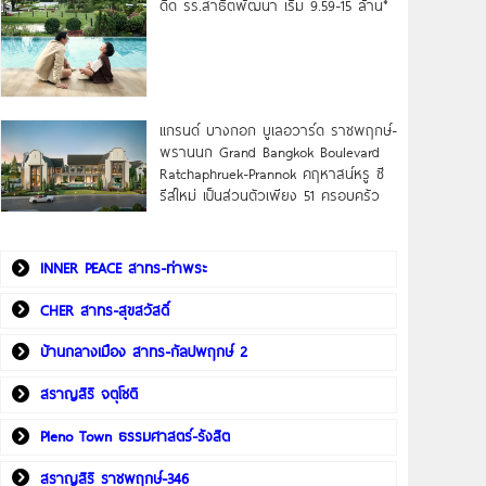
ดิด รร.สาธิตพัฒนา เริ่ม 9.59-15 ล้าน*
แกรนด์ บางกอก บูเลอวาร์ด ราชพฤกษ์-
พรานนก Grand Bangkok Boulevard
Ratchaphruek-Prannok คฤหาสน์หรู ซี
รีส์ใหม่ เป็นส่วนตัวเพียง 51 ครอบครัว
INNER PEACE สาทร-ท่าพระ
CHER สาทร-สุขสวัสดิ์
บ้านกลางเมือง สาทร-กัลปพฤกษ์ 2
สราญสิริ จตุโชติ
Pleno Town ธรรมศาสตร์-รังสิต
สราญสิริ ราชพฤกษ์-346