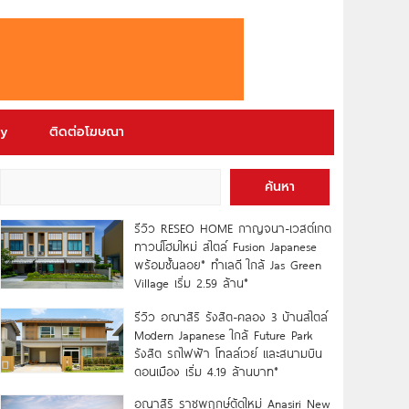
ry
ติดต่อโฆษณา
ค้นหา
รีวิว RESEO HOME กาญจนา-เวสต์เกต
ทาวน์โฮมใหม่ สไตล์ Fusion Japanese
พร้อมชั้นลอย* ทำเลดี ใกล้ Jas Green
Village เริ่ม 2.59 ล้าน*
รีวิว อณาสิริ รังสิต-คลอง 3 บ้านสไตล์
Modern Japanese ใกล้ Future Park
รังสิต รถไฟฟ้า โทลล์เวย์ และสนามบิน
ดอนเมือง เริ่ม 4.19 ล้านบาท*
อณาสิริ ราชพฤกษ์ตัดใหม่ Anasiri New