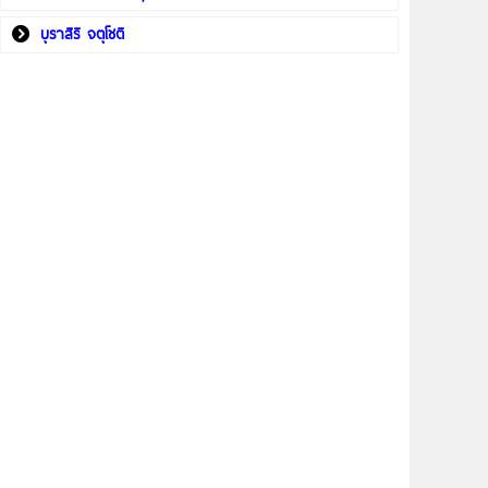
บุราสิริ จตุโชติ