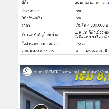
ที่ตั้ง
ถนนแจ้งวัฒนะ
อำเ
กำหนดการ
n/a
ปีที่สร้างเสร็จ
n/a
ราคา
เริ่มต้น 4,000,000 บ
1. สนามกีฬาเมืองทอ
สถานที่สำคัญใกล้เคียง
2. อิมแพค อารีนา เม
สิ่งอำนวยความสะดวก
– รปภ.
จุดเด่นของโครงการ
เดอะ คอนเนค อเวนิว