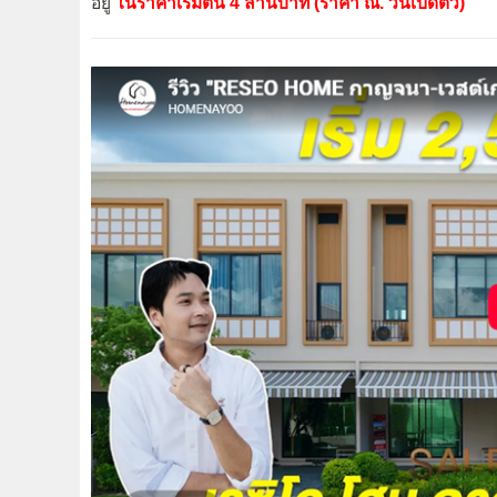
อยู่
ในราคาเริ่มต้น 4 ล้านบาท (ราคา ณ. วันเปิดตัว)