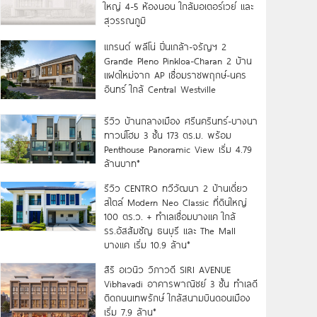
ใหญ่ 4-5 ห้องนอน ใกล้มอเตอร์เวย์ และ
สุวรรณภูมิ
แกรนด์ พลีโน่ ปิ่นเกล้า-จรัญฯ 2
Grande Pleno Pinkloa-Charan 2 บ้าน
แฝดใหม่จาก AP เชื่อมราชพฤกษ์-นคร
อินทร์ ใกล้ Central Westville
รีวิว บ้านกลางเมือง ศรีนครินทร์-บางนา
ทาวน์โฮม 3 ชั้น 173 ตร.ม. พร้อม
Penthouse Panoramic View เริ่ม 4.79
ล้านบาท*
รีวิว CENTRO ทวีวัฒนา 2 บ้านเดี่ยว
สไตล์ Modern Neo Classic ที่ดินใหญ่
100 ตร.ว. + ทำเลเชื่อมบางแค ใกล้
รร.อัสสัมชัญ ธนบุรี และ The Mall
บางแค เริ่ม 10.9 ล้าน*
สิริ อเวนิว วิภาวดี SIRI AVENUE
Vibhavadi อาคารพาณิชย์ 3 ชั้น ทำเลดี
ติดถนนเทพรักษ์ ใกล้สนามบินดอนเมือง
เริ่ม 7.9 ล้าน*