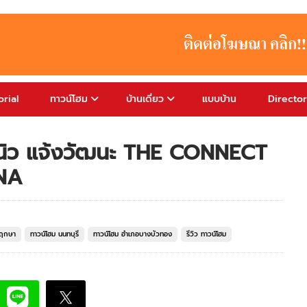
rial
ทาวน์โฮม
บ้านเดี่ยว
แบบบ้าน
Directo
วนิว แจ้งวัฒนะ THE CONNECT
NA
พฤกษา
ทาวน์โฮม นนทบุรี
ทาวน์โฮม อำเภอบางบัวทอง
รีวิว ทาวน์โฮม