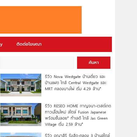
ry
ติดต่อโฆษณา
ค้นหา
รีวิว Nova Westgate บ้านเดี่ยว และ
บ้านแฝด ใกล้ Central Westgate และ
MRT คลองบางไผ่ เริ่ม 4.29 ล้าน*
รีวิว RESEO HOME กาญจนา-เวสต์เกต
ทาวน์โฮมใหม่ สไตล์ Fusion Japanese
พร้อมชั้นลอย* ทำเลดี ใกล้ Jas Green
Village เริ่ม 2.59 ล้าน*
รีวิว อณาสิริ รังสิต-คลอง 3 บ้านสไตล์