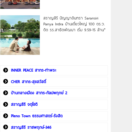
สราญสิริ ปัญญาอินทรา Saransiri
Panya Indra บ้านเดี่ยวใหญ่ 100 ตร.ว.
ดิด รร.สาธิตพัฒนา เริ่ม 9.59-15 ล้าน*
INNER PEACE สาทร-ท่าพระ
CHER สาทร-สุขสวัสดิ์
บ้านกลางเมือง สาทร-กัลปพฤกษ์ 2
สราญสิริ จตุโชติ
Pleno Town ธรรมศาสตร์-รังสิต
สราญสิริ ราชพฤกษ์-346