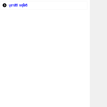
บุราสิริ จตุโชติ