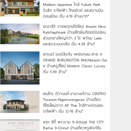
Modern Japanese ใกล้ Future Park
รังสิต รถไฟฟ้า โทลล์เวย์ และสนามบิน
ดอนเมือง เริ่ม 4.19 ล้านบาท*
อณาสิริ ราชพฤกษ์ตัดใหม่ Anasiri New
Ratchaphruek บ้านสไตล์เมดิเตอร์เรเนียน
ส่วนกลางใหญ่กว่า 3 ไร่ พร้อม Lake
และสระระบบเกลือ เริ่ม 4.39 ล้าน*
แกรนด์ เบอร์ลิงตัน เพชรเกษม-สาย 4
GRAND BURLINGTON Petchkasem-Sai
4 บ้านหรูดีไซน์ Modern Classic Luxury
เริ่ม 5.99 ล้าน*
เซนโทร ติวานนท์-งามวงศ์วาน CENTRO
Tiwanon-Ngamwongwan บ้านเดี่ยว
ดีไซน์ใหม่จาก AP Thai ใกล้ทางด่วนและ
รถไฟฟ้า เริ่ม 12-16 ล้าน*
เดอะ ซิตี้ พระราม 9-อ่อนนุช THE CITY
Rama 9-Onnut บ้านเดี่ยวหรูฟังก์ชัน