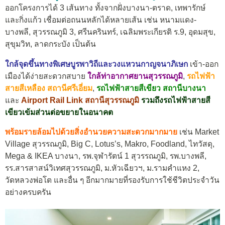
ออกโครงการได้ 3 เส้นทาง ทั้งจากฝั่งบางนา-ตราด, เทพารักษ์
และกิ่งแก้ว เชื่อมต่อถนนหลักได้หลายเส้น เช่น หนามแดง-
บางพลี, สุวรรณภูมิ 3, ศรีนครินทร์, เฉลิมพระเกียรติ ร.9, อุดมสุข,
สุขุมวิท, ลาดกระบัง เป็นต้น
ใกล้จุดขึ้นทางพิเศษบูรพาวิถีและวงแหวนกาญจนาภิเษก
เข้า-ออก
เมืองได้ง่ายสะดวกสบาย
ใกล้ท่าอากาศยานสุวรรณภูมิ
,
รถไฟฟ้า
สายสีเหลือง สถานีศรีเอี่ยม
,
รถไฟฟ้าสายสีเขียว สถานีบางนา
และ
Airport Rail Link สถานีสุวรรณภูมิ
รวมถึงรถไฟฟ้าสายสี
เขียวเข้มส่วนต่อขยายในอนาคต
พร้อมรายล้อมไปด้วยสิ่งอำนวยความสะดวกมากมาย
เช่น Market
Village สุวรรณภูมิ, Big C, Lotus’s, Makro, Foodland, ไทวัสดุ,
Mega & IKEA บางนา, รพ.จุฬารัตน์ 1 สุวรรณภูมิ, รพ.บางพลี,
รร.สารสาสน์วิเทศสุวรรณภูมิ, ม.หัวเฉียวฯ, ม.รามคำแหง 2,
วัดหลวงพ่อโต และอื่น ๆ อีกมากมายที่รองรับการใช้ชีวิตประจำวัน
อย่างครบครัน