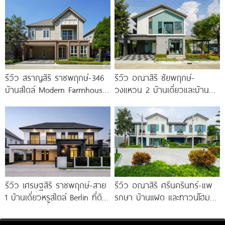
Premium
Penthouse
รีวิว สราญสิริ ราชพฤกษ์-346
รีวิว อณาสิริ ชัยพฤกษ์-
บ้านสไตล์ Modern Farmhouse​
วงแหวน 2 บ้านเดี่ยวและบ้าน
ติดถนนใหญ่ราชพฤกษ์ (ตัดใหม่)​
แฝดดีไซน์ Lagom ติดถนนถนน
เริ่ม 5.99
บางกรวย-ไทรน้อย เริ่ม 4.59
ล้าน*
รีวิว เศรษฐสิริ ราชพฤกษ์-สาย
รีวิว อณาสิริ ศรีนครินทร์-แพ
1 บ้านเดี่ยวหรูสไตล์ Berlin ที่ดิน
รกษา บ้านแฝด และทาวน์โฮม
100 ตร.ว. เริ่ม
สไตล์เมอร์ดิเตอร์เรเนียน​ ใกล้
ทางด่วน และ BTS แพรกษา