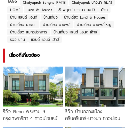
TAGS
Chaiyapruk Bangna KM.13
Chaiyapruk บางนา กม.13
HOME
Land & Houses
ชัยพฤกษ์ บางนา กม.13
บ้าน
บ้าน แลนด์ แอนด์
บ้านเดี่ยว
บ้านเดี่ยว Land & Houses
บ้านเดี่ยว บางนา
บ้านเดี่ยว บางพลี
บ้านเดี่ยว บางพลีใหญ่
บ้านเดี่ยว สมุทรปราการ
บ้านเดี่ยว แลนด์ แอนด์ เฮ้าส์
รีวิว บ้าน
แลนด์ แอนด์ เฮ้าส์
เรื่องที่เกี่ยวข้อง
รีวิว Pleno พระราม 9-
รีวิว บ้านกลางเมือง
กรุงเทพกรีฑา 4 ทาวน์โฮมหน้า
ศรีนครินทร์-บางนา ทาวน์โฮม 3
กว้าง New Series สุด
ชั้น 173 ตร.ม. พร้อม