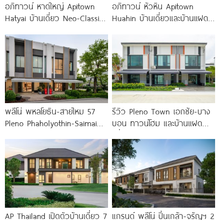
อภิทาวน์ หาดใหญ่ Apitown
อภิทาวน์ หัวหิน Apitown
Hatyai บ้านเดี่ยว Neo-Classic
Huahin บ้านเดี่ยวและบ้านแฝด
ติดถนนลพบุรีราเมศร์ ใกล้
2 ชั้น จาก AP
ม.หาดใหญ่ 10
พลีโน่ พหลโยธิน-สายไหม 57
รีวิว Pleno Town เอกชัย-บาง
Pleno Phaholyothin-Saimai
บอน ทาวน์โฮม และบ้านแฝด
57 พรีเมียมทาวน์โฮมโครงการ
เพื่อคนรุ่นใหม่ ใกล้ทางด่วน และ
ใหม่จาก AP ทำเลใจกลาง
Central 2
สายไหม ใกล้
AP Thailand เปิดตัวบ้านเดี่ยว 7
แกรนด์ พลีโน่ ปิ่นเกล้า-จรัญฯ 2