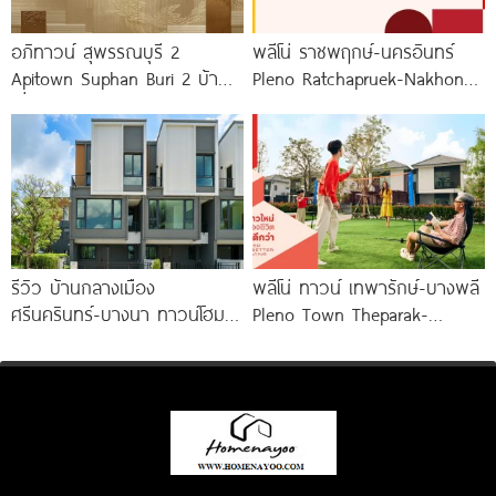
อภิทาวน์ สุพรรณบุรี 2
พลีโน่ ราชพฤกษ์-นครอินทร์
Apitown Suphan Buri 2 บ้าน
Pleno Ratchapruek-Nakhon
เดี่ยวและบ้านแฝดซีรีส์ใหม่จาก
In โครงการใหม่ใจกลาง
AP ทำเลตรงข้าม
เมืองนนทบุรี
รีวิว บ้านกลางเมือง
พลีโน่ ทาวน์ เทพารักษ์-บางพลี
ศรีนครินทร์-บางนา ทาวน์โฮม 3
Pleno Town Theparak-
ชั้น 173 ตร.ม. พร้อม
Bangphli ทาวน์โฮมและบ้านแฝด
Penthouse
ใหม่จาก AP เริ่ม 1.xx