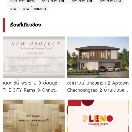
รีวิว ทาวน์เฮ้าส์
รีวิว ทาวน์โฮม
รีวิวทาวน์โฮม
รีวิวทาวเฮ้าส์
เอพี
เอพี ไทยแลนด์
เรื่องที่เกี่ยวข้อง
เดอะ ซิตี้ พระราม 9-อ่อนนุช
อภิทาวน์ ฉะเชิงเทรา 2 Apitown
THE CITY Rama 9-Onnut
Chachoengsao 2 บ้านเดี่ยวและ
บ้านเดี่ยวหรูฟังก์ชันใหญ่ 4-5
บ้านแฝดซีรีส์ใหม่จาก AP