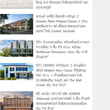
ใหญ่ 4-5 ห้องนอน ใกล้มอเตอร์เวย์ และ
สุวรรณภูมิ
แกรนด์ พลีโน่ ปิ่นเกล้า-จรัญฯ 2
Grande Pleno Pinkloa-Charan 2 บ้าน
แฝดใหม่จาก AP เชื่อมราชพฤกษ์-นคร
อินทร์ ใกล้ Central Westville
รีวิว บ้านกลางเมือง ศรีนครินทร์-บางนา
ทาวน์โฮม 3 ชั้น 173 ตร.ม. พร้อม
Penthouse Panoramic View เริ่ม 4.79
ล้านบาท*
รีวิว CENTRO ทวีวัฒนา 2 บ้านเดี่ยว
สไตล์ Modern Neo Classic ที่ดินใหญ่
100 ตร.ว. + ทำเลเชื่อมบางแค ใกล้
รร.อัสสัมชัญ ธนบุรี และ The Mall
บางแค เริ่ม 10.9 ล้าน*
สิริ อเวนิว วิภาวดี SIRI AVENUE
Vibhavadi อาคารพาณิชย์ 3 ชั้น ทำเลดี
ติดถนนเทพรักษ์ ใกล้สนามบินดอนเมือง
เริ่ม 7.9 ล้าน*