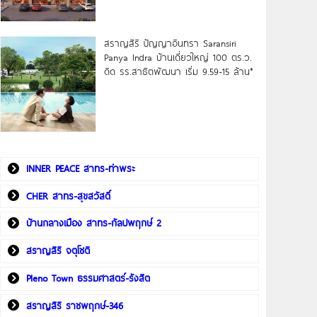
สราญสิริ ปัญญาอินทรา Saransiri
Panya Indra บ้านเดี่ยวใหญ่ 100 ตร.ว.
ดิด รร.สาธิตพัฒนา เริ่ม 9.59-15 ล้าน*
INNER PEACE สาทร-ท่าพระ
CHER สาทร-สุขสวัสดิ์
บ้านกลางเมือง สาทร-กัลปพฤกษ์ 2
สราญสิริ จตุโชติ
Pleno Town ธรรมศาสตร์-รังสิต
สราญสิริ ราชพฤกษ์-346