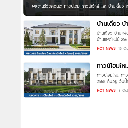
ผลงานรีวิวคอนโด ทาวน์โฮม ทาวน์เฮ้าส์ และ บ้านเดี่ยว
บ้านแฝดจากทุกทำเลทั่วกรุงเทพ, ปริมณฑล และ หัวเมืองให
2,000 โครงการ รีวิว สาละ ลาดพร้าว-รัชโยธิน / SALA L
บ้านเดี่ยว 
บ้านเดี่ยว บ้านแฝ
บ้านแฝดใหม่ปี 256
บ้านแฝดใหม่ หลากห
HOT NEWS
16 Oc
ข้อมูลเบื้องต้น ก่
Link ด้านล่างได้เ
ทาวน์โฮมใหม
พระราม 2-ท่าข้าม
ทาวน์โฮมใหม่, ทาว
2568 กันอยู่ วัน
ทำเล ทั้งในกรุงเทพ
HOT NEWS
8 Oct
ใจซื้อกัน เพื่อน ๆ
ทาวน์โฮม ลาดพร้
บางขุนเทียน-เทียนท