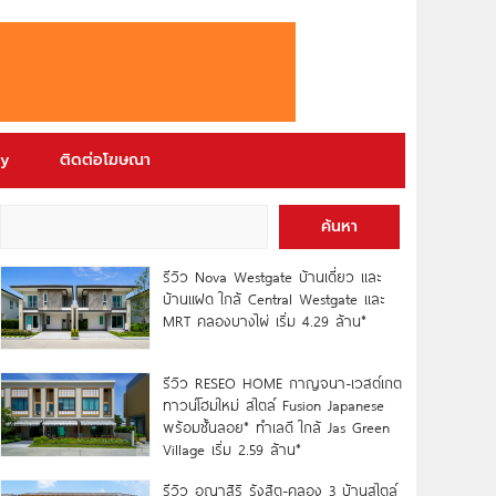
ry
ติดต่อโฆษณา
ค้นหา
รีวิว Nova Westgate บ้านเดี่ยว และ
บ้านแฝด ใกล้ Central Westgate และ
MRT คลองบางไผ่ เริ่ม 4.29 ล้าน*
รีวิว RESEO HOME กาญจนา-เวสต์เกต
ทาวน์โฮมใหม่ สไตล์ Fusion Japanese
พร้อมชั้นลอย* ทำเลดี ใกล้ Jas Green
Village เริ่ม 2.59 ล้าน*
รีวิว อณาสิริ รังสิต-คลอง 3 บ้านสไตล์