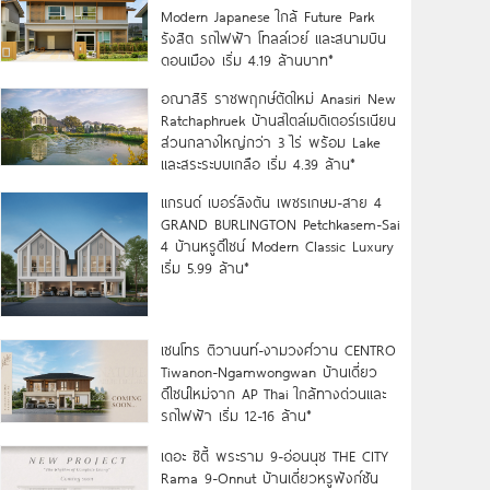
Modern Japanese ใกล้ Future Park
รังสิต รถไฟฟ้า โทลล์เวย์ และสนามบิน
ดอนเมือง เริ่ม 4.19 ล้านบาท*
อณาสิริ ราชพฤกษ์ตัดใหม่ Anasiri New
Ratchaphruek บ้านสไตล์เมดิเตอร์เรเนียน
ส่วนกลางใหญ่กว่า 3 ไร่ พร้อม Lake
และสระระบบเกลือ เริ่ม 4.39 ล้าน*
แกรนด์ เบอร์ลิงตัน เพชรเกษม-สาย 4
GRAND BURLINGTON Petchkasem-Sai
4 บ้านหรูดีไซน์ Modern Classic Luxury
เริ่ม 5.99 ล้าน*
เซนโทร ติวานนท์-งามวงศ์วาน CENTRO
Tiwanon-Ngamwongwan บ้านเดี่ยว
ดีไซน์ใหม่จาก AP Thai ใกล้ทางด่วนและ
รถไฟฟ้า เริ่ม 12-16 ล้าน*
เดอะ ซิตี้ พระราม 9-อ่อนนุช THE CITY
Rama 9-Onnut บ้านเดี่ยวหรูฟังก์ชัน